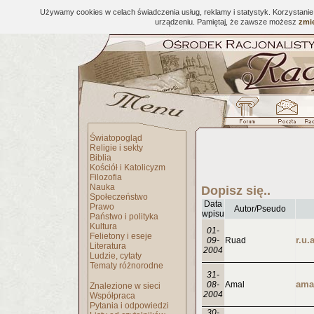
Używamy cookies w celach świadczenia usług, reklamy i statystyk. Korzystani
urządzeniu. Pamiętaj, że zawsze możesz
zmie
Światopogląd
Religie i sekty
Biblia
Kościół i Katolicyzm
Filozofia
Nauka
Dopisz się..
Społeczeństwo
Data
Prawo
Autor/Pseudo
wpisu
Państwo i polityka
Kultura
01-
Felietony i eseje
09-
Ruad
Literatura
2004
Ludzie, cytaty
Tematy różnorodne
31-
08-
Amal
Znalezione w sieci
2004
Współpraca
Pytania i odpowiedzi
30-