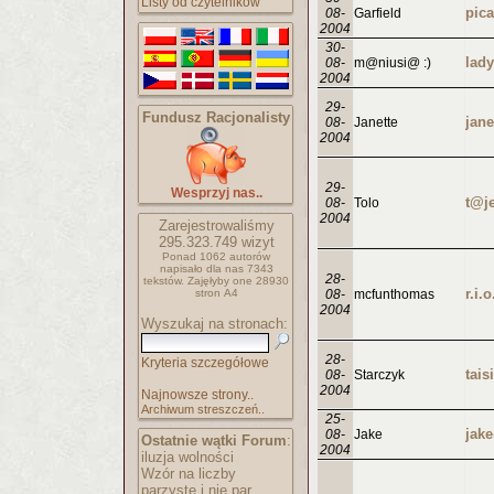
Listy od czytelników
08-
Garfield
2004
30-
08-
m@niusi@ :)
2004
29-
Fundusz Racjonalisty
jan
08-
Janette
2004
29-
Wesprzyj nas..
t@j
08-
Tolo
2004
Zarejestrowaliśmy
295.323.749
wizyt
Ponad 1062 autorów
napisało
dla nas 7343
28-
tekstów.
Zajęłyby one 28930
r.i.
stron A4
08-
mcfunthomas
2004
Wyszukaj na stronach:
28-
Kryteria szczegółowe
08-
Starczyk
2004
Najnowsze strony..
Archiwum streszczeń..
25-
jak
08-
Jake
Ostatnie wątki Forum
:
2004
iluzja wolności
Wzór na liczby
parzyste i nie par..