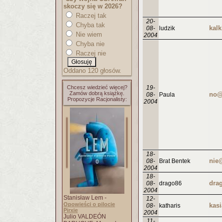
skoczy się w 2026?
Raczej tak
20-
Chyba tak
kal
08-
ludzik
Nie wiem
2004
Chyba nie
Raczej nie
Oddano 120 głosów.
Chcesz wiedzieć więcej?
19-
Zamów dobrą książkę.
no@
08-
Paula
Propozycje Racjonalisty:
2004
18-
nie
08-
Brat Bentek
2004
18-
dra
08-
drago86
2004
Stanisław Lem -
12-
Opowieści o pilocie
08-
katharis
Pirxie
2004
Julio VALDEÓN
11-