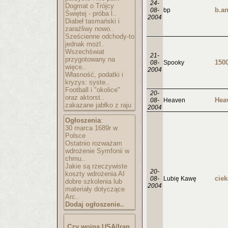
24-
Dogmat o Trójcy
b.a
08-
bp
Świętej - próba l..
2004
Diabeł tasmański i
zaraźliwy nowo..
Sześcienne odchody-to
jednak możl..
Wszechświat
21-
przygotowany na
08-
Spooky
więce..
2004
Własność, podatki i
kryzys: syste..
Football i "okolice"
20-
oraz aktorst..
Hea
08-
Heaven
zakazane jabłko z raju
2004
Ogłoszenia
:
30 marca 1689r w
Polsce
Ostatnio rozważam
wdrożenie Symfonii w
chmu..
Jakie są rzeczywiste
20-
koszty wdrożenia AI
08-
Lubię Kawę
dobre szkolenia lub
2004
materiały dotyczące
Arc..
Dodaj ogłoszenie..
Czy wojna USA/Iran