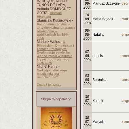
BARUQUE, Manuel
yet
08-
Mariusz Szczygieł
TUŃÓN DE LARA,
2004
Antonio DOMINGUEZ
ORTIZ -
Historia
10-
Hiszpanii
08-
Maria Sajdak
Stanisław Kukurowski -
2004
Racjonalna, radykalna,
antyklerykalna. Literatura
08-
oświecenia w
08-
Natalia
publikacjach lat 1944-
1956
2004
Mariusz Wołos -
O
Piłsudskim, Dmowskim i
zamachu majowym.
07-
Dyplomacja sowiecka
08-
noesis
wobec Polski w okresie
kryzysu politycznego
2004
1925-1926
Michel Henry -
Narkotyki: dlaczego
legalizacja jest
03-
nieuchronna?
08-
Berenika
2004
Znajdź książkę..
30-
Sklepik "Racjonalisty"
07-
Katolik
2004
30-
07-
Marycki
2004