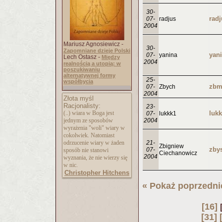
30-
rad
07-
radjus
2004
Mariusz Agnosiewicz -
30-
Zapomniane dzieje Polski
07-
yanina
Lech Ostasz -
Między
2004
realnością a utopią: w
poszukiwaniu
alternatywnej formy
25-
współbycia
07-
Zbych
2004
Złota myśl
Racjonalisty:
23-
(..) wiara w Boga jest
luk
07-
lukkk1
jednym ze sposobów
2004
wyrażenia "woli" wiary w
cokolwiek. Natomiast
odrzucenie wiary w żaden
21-
Zbigniew
07-
sposób nie stanowi
Ciechanowicz
2004
wyznania, że nie wierzy się
w nic.
Christopher Hitchens
« Pokaż poprzedni
[16]
[31]