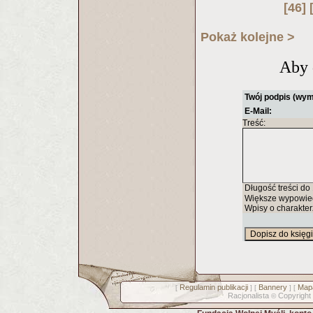
[46]
Pokaż kolejne >
Aby 
Twój podpis (wy
E-Mail:
Treść:
Długość treści do
Większe wypowied
Wpisy o charakter
Regulamin publikacji
Bannery
Mapa
[
] [
] [
Racjonalista
Copyright
©