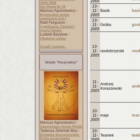
2005
1925-1926
13-
Ars Regia Nr 19
bas
Mariusz Agnosiewicz -
11-
Basik
Kryminalne dzieje
2005
papiestwa tom I
13-
Niall Ferguson -
gos
11-
Gośka
Cywilizacja. Zachód i
2005
reszta świata
Ludwik Bazylow -
Obalenie caratu
13-
Znajdź książkę..
11-
ravdobrzynski
2005
Sklepik "Racjonalisty"
11-
Andrzej
11-
Koraszewski
2005
10-
11-
maje
2005
Mariusz Agnosiewicz -
Zapomniane dzieje Polski
Tadeusz Żeleński-Boy -
10-
Dziewice konsystorskie.
tea
11-
Teamek
Dzika gospodarka
2005