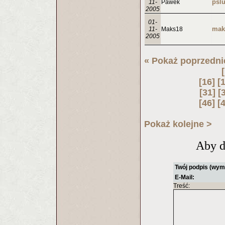
11-
Pawek
2005
01-
11-
Maks18
2005
« Pokaż poprzedni
[16]
[
[31]
[
[46]
[
Pokaż kolejne >
Aby d
Twój podpis (wym
E-Mail:
Treść: