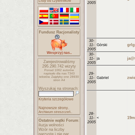
Listy od czytelników
2005
Fundusz Racjonalisty
30-
grlg
11-
Górski
2005
Wesprzyj nas..
30-
ja@t
11-
ja
Zarejestrowaliśmy
2005
295.290.742
wizyty
Ponad 1062 autorów
29-
napisało
dla nas 7343
tekstów.
Zajęłyby one 28930
11-
Gabriel
stron A4
2005
Wyszukaj na stronach:
Kryteria szczegółowe
Najnowsze strony..
Archiwum streszczeń..
28-
11-
<
Ostatnie wątki Forum
:
2005
iluzja wolności
Wzór na liczby
parzyste i nie par..