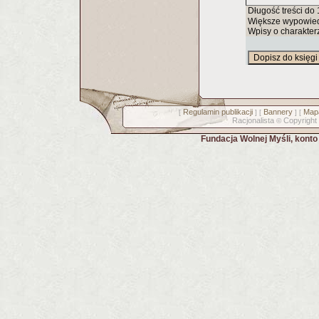
Długość treści do
Większe wypowied
Wpisy o charakter
Regulamin publikacji
Bannery
Mapa
[
] [
] [
Racjonalista
Copyright
©
Fundacja Wolnej Myśli, kont