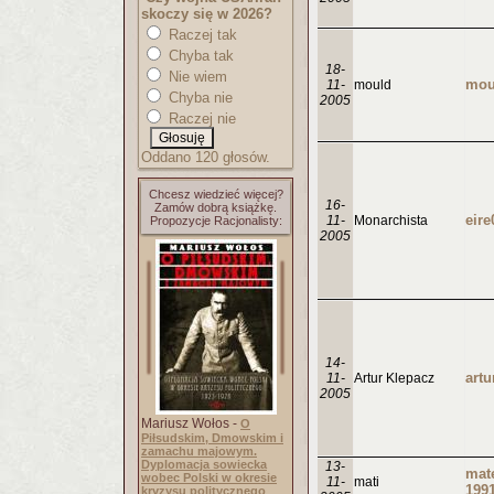
skoczy się w 2026?
Raczej tak
Chyba tak
18-
Nie wiem
mou
11-
mould
Chyba nie
2005
Raczej nie
Oddano 120 głosów.
Chcesz wiedzieć więcej?
16-
Zamów dobrą książkę.
eir
11-
Monarchista
Propozycje Racjonalisty:
2005
14-
11-
Artur Klepacz
2005
Mariusz Wołos -
O
Piłsudskim, Dmowskim i
zamachu majowym.
Dyplomacja sowiecka
13-
mat
wobec Polski w okresie
11-
mati
199
kryzysu politycznego