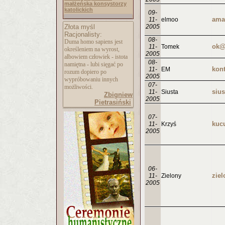
małżeńska konsystorzy
katolickich
09-
ama
11-
elmoo
Złota myśl
2005
Racjonalisty:
08-
Duma homo sapiens jest
ok@
11-
Tomek
określeniem na wyrost,
2005
albowiem człowiek - istota
08-
namiętna - lubi sięgać po
11-
EM
rozum dopiero po
2005
wypróbowaniu innych
07-
możliwości.
11-
Siusta
Zbigniew
2005
Pietrasiński
07-
kuc
11-
Krzyś
2005
06-
11-
Zielony
2005