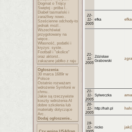
Dogmat o Trójcy
Świętej - próba l..
Diabeł tasmański i
22-
zaraźliwy nowo..
efk
11-
efka
Sześcienne odchody-to
2005
jednak możl..
Wszechświat
przygotowany na
więce..
Własność, podatki i
kryzys: syste..
Football i "okolice"
21-
oraz aktorst..
Zdzisław
11-
zakazane jabłko z raju
Grabowski
2005
Ogłoszenia
:
30 marca 1689r w
Polsce
Ostatnio rozważam
wdrożenie Symfonii w
21-
chmu..
11-
Sylweczka
Jakie są rzeczywiste
2005
koszty wdrożenia AI
20-
dobre szkolenia lub
hah
11-
http://hah.pl
materiały dotyczące
2005
Arc..
Dodaj ogłoszenie..
19-
jak
11-
nicko
Czy wojna USA/Iran
2005