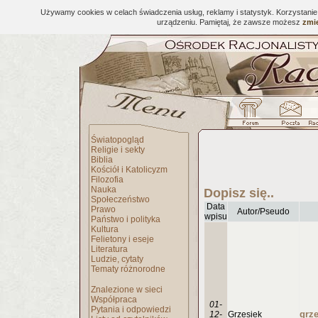
Używamy cookies w celach świadczenia usług, reklamy i statystyk. Korzystani
urządzeniu. Pamiętaj, że zawsze możesz
zmie
Światopogląd
Religie i sekty
Biblia
Kościół i Katolicyzm
Filozofia
Nauka
Dopisz się..
Społeczeństwo
Data
Prawo
Autor/Pseudo
wpisu
Państwo i polityka
Kultura
Felietony i eseje
Literatura
Ludzie, cytaty
Tematy różnorodne
Znalezione w sieci
Współpraca
01-
Pytania i odpowiedzi
12-
Grzesiek