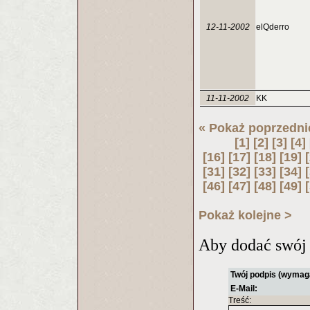
12-11-2002
elQderro
11-11-2002
KK
« Pokaż poprzedni
[1]
[2]
[3]
[4]
[16]
[17]
[18]
[19]
[31]
[32]
[33]
[34]
[46]
[47]
[48]
[49]
Pokaż kolejne >
Aby dodać swój 
Twój podpis (wymag
E-Mail:
Treść: