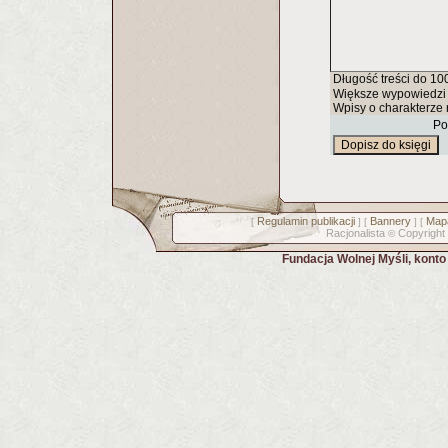
Długość treści do 10
Większe wypowiedzi 
Wpisy o charakterze 
Po
Regulamin publikacji
Bannery
Mapa
[
] [
] [
Racjonalista
Copyright
©
Fundacja Wolnej Myśli, kont