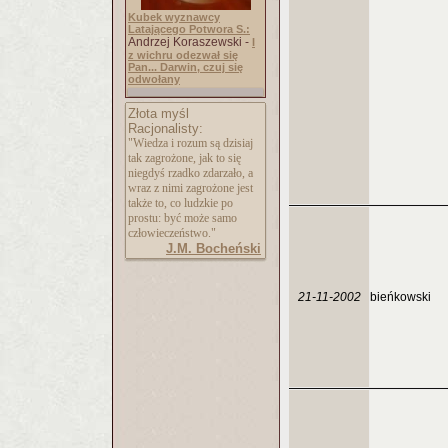
Kubek wyznawcy
Latającego Potwora S.:
Andrzej Koraszewski -
I
z wichru odezwał się
Pan... Darwin, czuj się
odwołany
Złota myśl
Racjonalisty:
"Wiedza i rozum są dzisiaj
tak zagrożone, jak to się
niegdyś rzadko zdarzało, a
wraz z nimi zagrożone jest
także to, co ludzkie po
prostu: być może samo
człowieczeństwo."
J.M. Bocheński
21-11-2002
bieńkowski