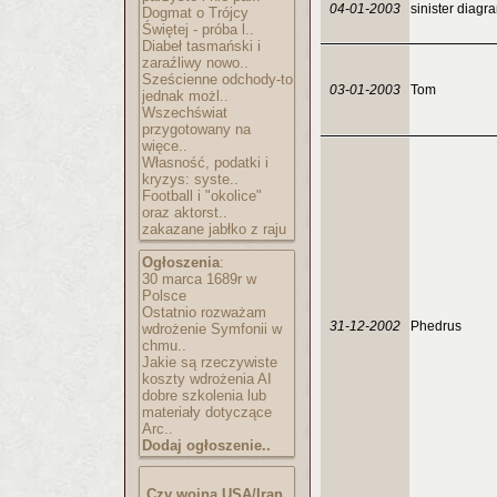
04-01-2003
sinister diagr
Dogmat o Trójcy
Świętej - próba l..
Diabeł tasmański i
zaraźliwy nowo..
Sześcienne odchody-to
03-01-2003
Tom
jednak możl..
Wszechświat
przygotowany na
więce..
Własność, podatki i
kryzys: syste..
Football i "okolice"
oraz aktorst..
zakazane jabłko z raju
Ogłoszenia
:
30 marca 1689r w
Polsce
Ostatnio rozważam
31-12-2002
Phedrus
wdrożenie Symfonii w
chmu..
Jakie są rzeczywiste
koszty wdrożenia AI
dobre szkolenia lub
materiały dotyczące
Arc..
Dodaj ogłoszenie..
Czy wojna USA/Iran