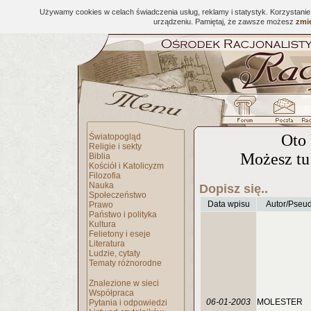
Używamy cookies w celach świadczenia usług, reklamy i statystyk. Korzystani
urządzeniu. Pamiętaj, że zawsze możesz
zmie
Oto 
Światopogląd
Religie i sekty
Możesz tu 
Biblia
Kościół i Katolicyzm
Filozofia
Nauka
Dopisz się..
Społeczeństwo
Data wpisu
Autor/Pseu
Prawo
Państwo i polityka
Kultura
Felietony i eseje
Literatura
Ludzie, cytaty
Tematy różnorodne
Znalezione w sieci
Współpraca
06-01-2003
MOLESTER
Pytania i odpowiedzi