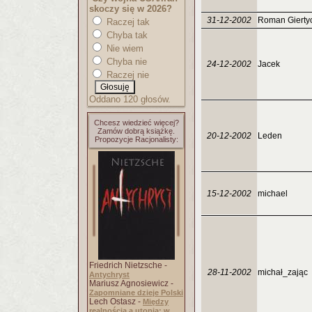
skoczy się w 2026?
31-12-2002
Roman Gierty
Raczej tak
Chyba tak
Nie wiem
Chyba nie
24-12-2002
Jacek
Raczej nie
Oddano 120 głosów.
Chcesz wiedzieć więcej?
Zamów dobrą książkę.
20-12-2002
Leden
Propozycje Racjonalisty:
15-12-2002
michael
Friedrich Nietzsche -
28-11-2002
michał_zając
Antychryst
Mariusz Agnosiewicz -
Zapomniane dzieje Polski
Lech Ostasz -
Między
realnością a utopią: w