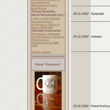
poszukiwaniu
alternatywnej formy
współbycia
Tomasz Kośmider,
28-11-2002
Sympatyk
Marek Wesołowski (red.)
-
Kler w armii ludowej.
Duszpasterstwo
wojskowe w Polsce w
latach 1945-1956
Stanisław Kukurowski -
Racjonalna, radykalna,
25-11-2002
ciekawy
antyklerykalna. Literatura
oświecenia w
publikacjach lat 1944-
1956
Znajdź książkę..
Sklepik "Racjonalisty"
23-11-2002
Paweł Kończy