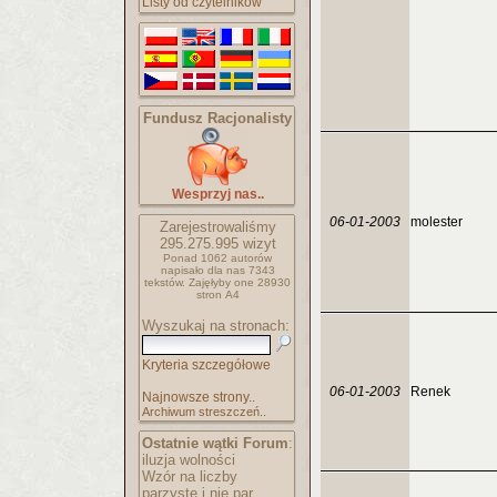
Listy od czytelników
Fundusz Racjonalisty
Wesprzyj nas..
06-01-2003
molester
Zarejestrowaliśmy
295.275.995
wizyt
Ponad 1062 autorów
napisało
dla nas 7343
tekstów.
Zajęłyby one 28930
stron A4
Wyszukaj na stronach:
Kryteria szczegółowe
06-01-2003
Renek
Najnowsze strony..
Archiwum streszczeń..
Ostatnie wątki Forum
:
iluzja wolności
Wzór na liczby
parzyste i nie par..