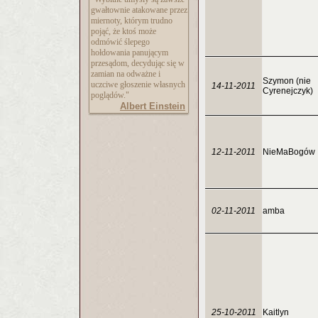
gwałtownie atakowane przez
miernoty, którym trudno
pojąć, że ktoś może
odmówić ślepego
hołdowania panującym
przesądom, decydując się w
zamian na odważne i
Szymon (nie
uczciwe głoszenie własnych
14-11-2011
Cyrenejczyk)
poglądów."
Albert Einstein
12-11-2011
NieMaBogów
02-11-2011
amba
25-10-2011
Kaitlyn