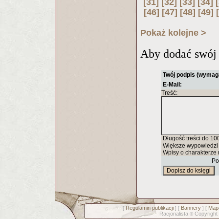
[31]
[32]
[33]
[34]
[46]
[47]
[48]
[49]
Pokaż kolejne >
Aby dodać swój 
Twój podpis (wymag
E-Mail:
Treść:
Długość treści do 10
Większe wypowiedzi 
Wpisy o charakterze 
Po
Regulamin publikacji
Bannery
Mapa
[
] [
] [
Racjonalista
Copyright
©