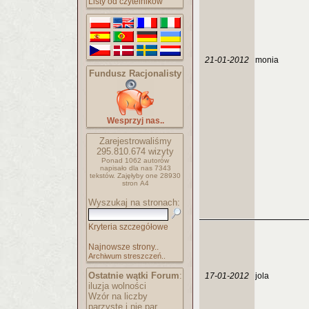
Listy od czytelników
21-01-2012
monia
Fundusz Racjonalisty
Wesprzyj nas..
Zarejestrowaliśmy
295.810.674
wizyty
Ponad 1062 autorów
napisało
dla nas 7343
tekstów.
Zajęłyby one 28930
stron A4
Wyszukaj na stronach:
Kryteria szczegółowe
Najnowsze strony..
Archiwum streszczeń..
Ostatnie wątki Forum
:
17-01-2012
jola
iluzja wolności
Wzór na liczby
parzyste i nie par..