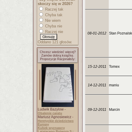
skoczy się w 2026?
Raczej tak
Chyba tak
Nie wiem
Chyba nie
Raczej nie
08-01-2012
Stan Poznalsk
Oddano 121 głosów.
Chcesz wiedzieć więcej?
Zamów dobrą książkę.
Propozycje Racjonalisty:
15-12-2011
Tomex
14-12-2011
maniu
Ludwik Bazylow -
09-12-2011
Marcin
Obalenie caratu
Mariusz Agnosiewicz -
Heretyckie dziedzictwo
Europy
Kubek wyznawcy
Latającego Potwora S.: