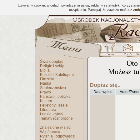
Używamy cookies w celach świadczenia usług, reklamy i statystyk. Korzystani
urządzeniu. Pamiętaj, że zawsze możesz
zmie
Oto 
Światopogląd
Religie i sekty
Możesz tu 
Biblia
Kościół i Katolicyzm
Filozofia
Nauka
Dopisz się..
Społeczeństwo
Data wpisu
Autor/Pseu
Prawo
Państwo i polityka
Kultura
Felietony i eseje
Literatura
Ludzie, cytaty
Tematy różnorodne
Znalezione w sieci
Współpraca
Pytania i odpowiedzi