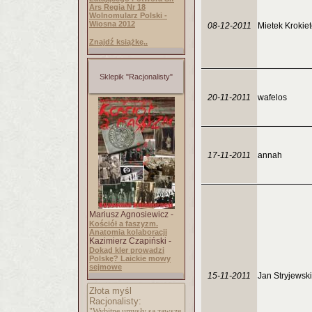
Ars Regia Nr 18
Wolnomularz Polski -
Wiosna 2012
08-12-2011
Mietek Krokie
Znajdź książkę..
Sklepik "Racjonalisty"
20-11-2011
wafelos
17-11-2011
annah
Mariusz Agnosiewicz -
Kościół a faszyzm.
Anatomia kolaboracji
Kazimierz Czapiński -
Dokąd kler prowadzi
Polskę? Laickie mowy
sejmowe
15-11-2011
Jan Stryjewski
Złota myśl
Racjonalisty:
"Wybitne umysły są zawsze