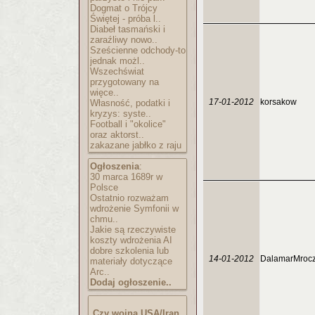
Dogmat o Trójcy
Świętej - próba l..
Diabeł tasmański i
zaraźliwy nowo..
Sześcienne odchody-to
jednak możl..
Wszechświat
przygotowany na
więce..
17-01-2012
korsakow
Własność, podatki i
kryzys: syste..
Football i "okolice"
oraz aktorst..
zakazane jabłko z raju
Ogłoszenia
:
30 marca 1689r w
Polsce
Ostatnio rozważam
wdrożenie Symfonii w
chmu..
Jakie są rzeczywiste
koszty wdrożenia AI
dobre szkolenia lub
14-01-2012
DalamarMroc
materiały dotyczące
Arc..
Dodaj ogłoszenie..
Czy wojna USA/Iran