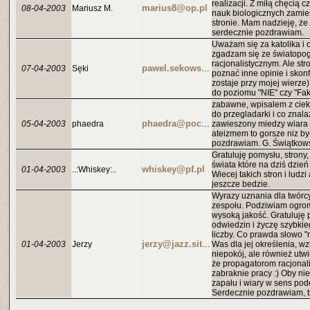
realizacji. Z miłą chęcią c
marius8@op.pl
08-04-2003
Mariusz M.
nauk biologicznych zami
stronie. Mam nadzieję, że 
serdecznie pozdrawiam.
Uważam się za katolika i 
zgadzam się ze światopo
racjonalistycznym. Ale stro
07-04-2003
Sęki
pawel.sekowski@caramail.com
poznać inne opinie i skonf
zostaje przy mojej wierze)
do poziomu "NIE" czy "Fak
zabawne, wpisalem z cie
do przegladarki i co znal
05-04-2003
phaedra
phaedra@poczta.onet.pl
zawieszony miedzy wiara i 
ateizmem to gorsze niz by
pozdrawiam. G. Świątkow
Gratuluję pomysłu, strony, 
świata które na dziś dzień
whiskey@pf.pl
01-04-2003
..:Whiskey:..
Wiecej takich stron i ludz
jeszcze bedzie.
Wyrazy uznania dla twórcy
zespołu. Podziwiam ogrom
wysoką jakość. Gratuluję
odwiedzin i życzę szybkieg
liczby. Co prawda słowo "
01-04-2003
Jerzy
jerzy@jazz.site.pl
Was dla jej określenia, w
niepokój, ale również utw
że propagatorom racjonal
zabraknie pracy :) Oby ni
zapału i wiary w sens po
Serdecznie pozdrawiam, tr