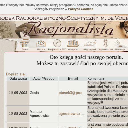
tanie z witryny bez zmiany ustawień Twojej przeglądarki oznacza, że będą one umieszcza
Szczegóły znajdziesz w
Polityce Cookies
Oto księga gości naszego portalu.
Możesz tu zostawić ślad po swojej obecno
Dopisz się..
Data wpisu
Autor/Pseudo
E-mail
Komentarz
Stronka jest swietna i po
katolickiej Polsce. Pozdro
szczegolnie dla Mariusza 
10-05-2003
Gosia
piasek3@poczta.onet.pl
wszystkim samodzielnie m
do korespondecji ze mna :
wszyscy!!!
Strona jest tworzona laczn
Mariusz
osob, ktore nadsylaja swoj
10-05-2003
agnosiewicz@racjonalista.pl
Agnosiewicz
prowadzona glownie przez
ja).
ta strona mi sie podoba ty