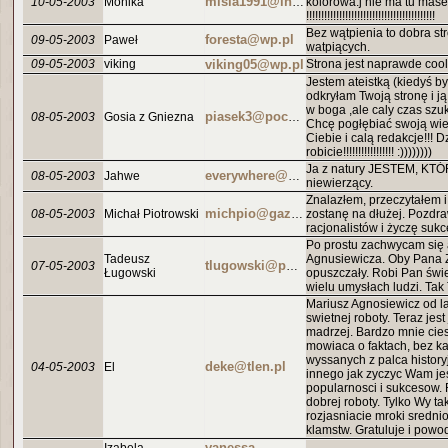
10-05-2003
Monika
misia1991@interia.pl
kolorowa.j nie ma tu masek
!!!!!!!!!!!!!!!!!!!!!!!!!!!!!!!!!!!!!!!!!!!
Bez wątpienia to dobra st
foresta@wp.pl
09-05-2003
Paweł
watpiących.
09-05-2003
viking
viking05@wp.pl
Strona jest naprawde cool
Jestem ateistką (kiedyś by
odkryłam Twoją stronę i j
w boga ,ale caly czas s
08-05-2003
Gosia z Gniezna
piasek3@poczta.onet.pl
Chcę pogłębiać swoją wi
Ciebie i calą redakcje!!! D
robicie!!!!!!!!!!!
!!!!!! :))))))))
Ja z natury JESTEM, KT
08-05-2003
Jahwe
everywhere@heaven.on
niewierzący.
Znalazłem, przeczytałem i
08-05-2003
Michał Piotrowski
michpio@gazeta.pl
zostanę na dłużej. Pozdr
racjonalistów i życzę suk
Po prostu zachwycam się 
Tadeusz
Agnusiewicza. Oby Pana 
07-05-2003
tlugowski@poczta.onet.pl
Ługowski
opuszczały. Robi Pan świ
wielu umysłach ludzi. Tak 
Mariusz Agnosiewicz od lat
swietnej roboty. Teraz jest
madrzej. Bardzo mnie cies
mowiaca o faktach, bez kat
wyssanych z palca historyj
deke@tlen.pl
04-05-2003
El
innego jak zyczyc Wam je
popularnosci i sukcesow.
dobrej roboty. Tylko Wy ta
rozjasniacie mroki sredni
klamstw. Gratuluje i powo
vanessa-