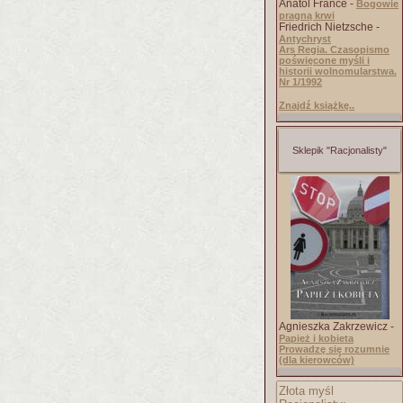
Anatol France -
Bogowie
pragną krwi
Friedrich Nietzsche -
Antychryst
Ars Regia. Czasopismo
poświęcone myśli i
historii wolnomularstwa.
Nr 1/1992
Znajdź książkę..
Sklepik "Racjonalisty"
Agnieszka Zakrzewicz -
Papież i kobieta
Prowadzę się rozumnie
(dla kierowców)
Złota myśl