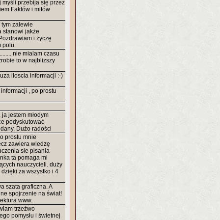
myśli przebija się przez
kiem Faktów i mitów
W tym zalewie
a stanowi jakże
Pozdrawiam i życzę
 polu.
....... nie mialam czasu
zrobie to w najblizszy
za iloscia informacji :-)
 informacji , po prostu
, ja jestem młodym
hce podyskutować
odany. Dużo radości
po prostu mnie
ecz zawiera wiedzę
uczenia sie pisania
ronka ta pomaga mi
cych nauczycieli. duży
i dzięki za wszystko i 4
a szata graficzna. A
ne spojrzenie na świat!
lektura www.
wiam trzeźwo
ego pomysłu i świetnej