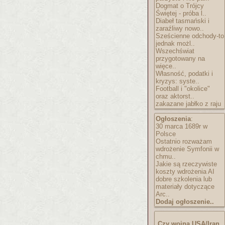
Dogmat o Trójcy
Świętej - próba l..
Diabeł tasmański i
zaraźliwy nowo..
Sześcienne odchody-to
jednak możl..
Wszechświat
przygotowany na
więce..
Własność, podatki i
kryzys: syste..
Football i "okolice"
oraz aktorst..
zakazane jabłko z raju
Ogłoszenia
:
30 marca 1689r w
Polsce
Ostatnio rozważam
wdrożenie Symfonii w
chmu..
Jakie są rzeczywiste
koszty wdrożenia AI
dobre szkolenia lub
materiały dotyczące
Arc..
Dodaj ogłoszenie..
Czy wojna USA/Iran