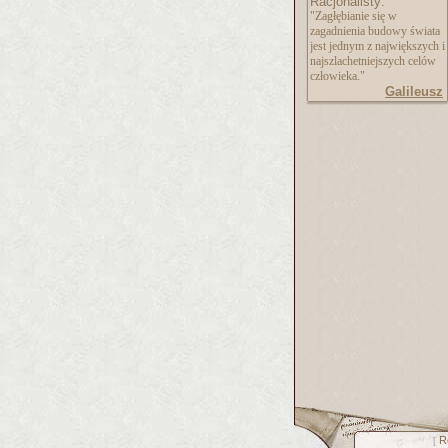
Racjonalisty:
"Zagłębianie się w
zagadnienia budowy świata
jest jednym z największych i
najszlachetniejszy
ch celów
człowieka."
Galileusz
R
[