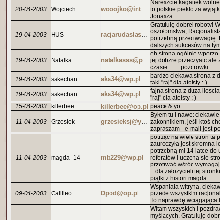
Nareszcie kaganek wolnej 
20-04-2003
Wojciech
wooojko@interia.pl
to polskie piekło za wyjąt
Jonasza...
Gratuluję dobrej roboty! 
oszołomstwa, Racjonalist
19-04-2003
HUS
racjarudaslask@interia.pl
potrzebną przeciwwagię. 
dalszych sukcesów na tym
eh strona ogólnie wporzo..
19-04-2003
Natalka
natalkasss@poczta.onet.pl
jej dobzre przeczyatc ale 
czasie........ pozdrowki
bardzo ciekawa strona z du
aka34@wp.pl
19-04-2003
sakechan
taki "raj" dla ateisty :-)
fajna strona z duza iloscia
aka34@wp.pl
19-04-2003
sakechan
"raj" dla ateisty ;-)
15-04-2003
killerbee
killerbee@op.pl
peace & yo
Byłem tu i nawet ciekawie
11-04-2003
Grzesiek
grzesieksj@yahoo.com
zakonnikiem, jeśli ktoś c
zapraszam - e-mail jest p
potrząc na wiele stron ta 
zauroczyła jest skromna l
potrzebną mi 14-latce do 
mb229@wp.pl
11-04-2003
magda_14
referatów i uczena sie st
przetrwać wśród wymagają
+ dla założycieli tej stronk
piątki z histori magda
Wspaniała witryna, ciekaw
Dpod@op.pl
09-04-2003
Gallileo
przede wszystkim racjonal
To naprawdę wciągająca 
Witam wszyskich i pozdra
myślących. Gratuluję dobr