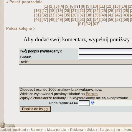
« Pokaż poprzednie
[1]
[2]
[3]
[4]
[5]
[6]
[8]
[9]
[10]
[11]
[12]
[13]
[14]
[1
[7]
[16]
[17]
[18]
[19]
[20]
[21]
[22]
[23]
[24]
[25]
[26]
[27]
[28]
[
[31]
[32]
[33]
[34]
[35]
[36]
[37]
[38]
[39]
[40]
[41]
[42]
[43]
[
[46]
[47]
[48]
[49]
[50]
[51]
[52]
[53]
[54]
[55]
[56]
[57]
[58]
[
[61]
[62]
[63]
Pokaż kolejne >
Aby dodać swój komentarz, wypełnij poniższy 
Twój podpis (wymagany):
E-Mail:
Treść:
Długość treści do 1000 znaków, brak wulgaryzmów.
Forum
Większe wypowiedzi prosimy składać na
.
Wpisy o charakterze reklamy lub kryptoreklamy
nie są
akceptowane.
Podaj wynik
4+4
=
egulamin publikacji
Bannery
Mapa portalu
Reklama
Sklep
Zarejestruj się
Konta
] [
] [
] [
] [
] [
] [