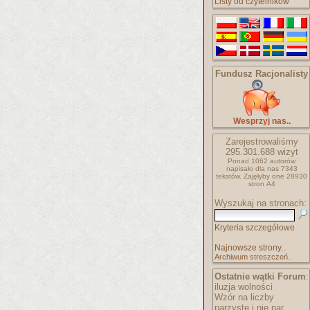
Listy od czytelników
Fundusz Racjonalisty
Wesprzyj nas..
Zarejestrowaliśmy
295.301.688
wizyt
Ponad 1062 autorów
napisało
dla nas 7343
tekstów.
Zajęłyby one 28930
stron A4
Wyszukaj na stronach:
Kryteria szczegółowe
Najnowsze strony..
Archiwum streszczeń..
Ostatnie wątki Forum
:
iluzja wolności
Wzór na liczby
parzyste i nie par..