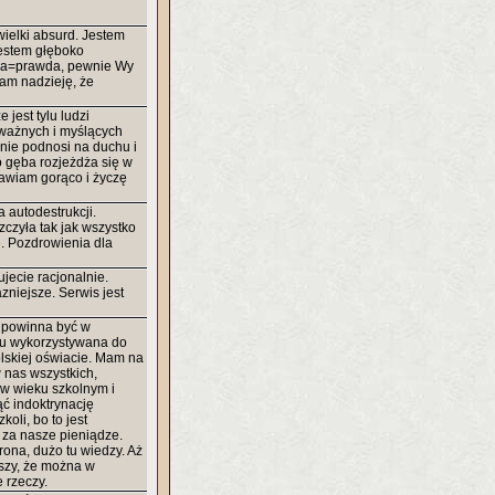
wielki absurd. Jestem
jestem głęboko
ara=prawda, pewnie Wy
am nadzieję, że
 jest tylu ludzi
ważnych i myślących
mnie podnosi na duchu i
 gęba rozjeżdża się w
rawiam gorąco i życzę
ła autodestrukcji.
czyła tak jak wszystko
e. Pozdrowienia dla
ujecie racjonalnie.
zniejsze. Serwis jest
a powinna być w
iu wykorzystywana do
lskiej oświacie. Mam na
 nas wszystkich,
 w wieku szkolnym i
ć indoktrynację
koli, bo to jest
 za nasze pieniądze.
rona, dużo tu wiedzy. Aż
uszy, że można w
 rzeczy.