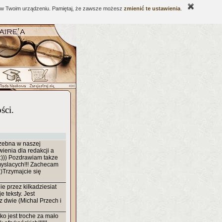
ne w Twoim urządzeniu. Pamiętaj, że zawsze możesz
zmienić te ustawienia
.
ści.
trzebna w naszej
wienia dla redakcji a
:))) Pozdrawiam takze
yslacych!!! Zachecam
)Trzymajcie się
ie przez kilkadziesiat
e teksty. Jest
 dwie (Michal Przech i
lko jest troche za mało