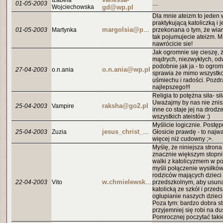
Izabela
01-05-2003
....
Wojciechowska
gd@wp.pl
Dla mnie ateizm to jeden 
praktykującą katoliczką i 
01-05-2003
Martynka
margolsia@poczta.fm
przekonana o tym, że wi
tak pojumujecie ateizm. M
nawrócicie sie!
Jak ogromnie się cieszę, że
mądrych, niezwykłych, od
podobnie jak ja - to ogro
o.n.ania@wp.pl
27-04-2003
o.n.ania
sprawia że mimo wszystko
uśmiechu i radości. Pozd
najlepszego!!!
Religia to potężna siła- si
Uważajmy by nas nie znisz
raksha@go2.pl
25-04-2003
Vampire
inne co staje jej na drodz
wszystkich ateistów :)
Myślicie logicznie. Postęp
25-04-2003
Zuzia
jesus_christ_superstar@pf.pl
Głosicie prawdę - to najwa
więcej niż cudowny ;>.
Myślę, że niniejsza stron
znacznie większym stopn
walki z katolicyzmem w po
myśli połączenie wysiłków
rodziców mających dzieci
22-04-2003
Vito
w.chmielewski@gwlider.com
przedszkolnym, aby usuną
katolicką ze szkół i przedsz
ogłupianie naszych dzieci
Poza tym: bardzo dobra st
przyjemniej się robi na d
Pomrocznej poczytać takie