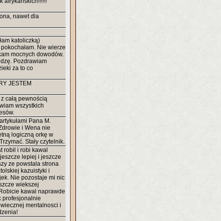
 afrykańskich!!!!!!
rona, nawet dla
łam katoliczką)
ą pokochałam. Nie wierze
zukam mocnych dowodów.
edzę. Pozdrawiam
zieki za to co
ÓRY JESTEM
 z całą pewnością
awiam wszystkich
cesów.
artykułami Pana M.
Zdrowie i Wena nie
etną logiczną orkę w
Trzymać. Stały czytelnik.
 robil i robi kawal
 jeszcze lepiej i jeszcze
zy ze powstala strona
olskiej kazuistyki i
ek. Nie pozostaje mi nic
szcze wiekszej
 Robicie kawal naprawde
k profesjonalnie
owiecznej mentalnosci i
dzenia!