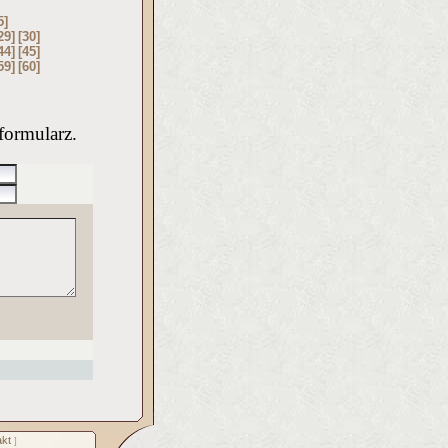
5]
29]
[30]
44]
[45]
59]
[60]
formularz.
kt
]