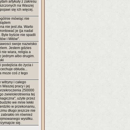
zytam artykuły z zakresu
eszczonych na Waszej
pojawi się ich więcej.
ogólnie mówiąc nie
glądem
na nie jest zła. Warto
rontować je (ja nadal
. Byle byście nie spadli
tów i Mitów".
kawosci swoje nazwisko
azlem. Jestem gdzies
nie wiara, religia a
c jednym albo drugim.
ski
i podejścia do życia i
 cechuje obłuda...
i a moze coś z tego
 witryny i całego
 Waszej pracy i jej
 przekroczenia 250000
o zwielokrotnienia tej
magiczna", użyte przez
zbudziło we mnie lekki
ierdziło w przekonaniu,
izmu długo jeszcze nie
e zabrakło im również
dejmowanego wysiłku.
zymajcie się.