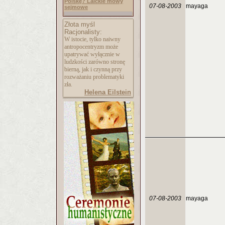
Polskę? Laickie mowy
07-08-2003
mayaga
sejmowe
Złota myśl
Racjonalisty:
W istocie, tylko naiwny
antropocentryzm może
upatrywać wyłącznie w
ludzkości zarówno stronę
bierną, jak i czynną przy
rozważaniu problematyki
zła.
Helena Eilstein
07-08-2003
mayaga