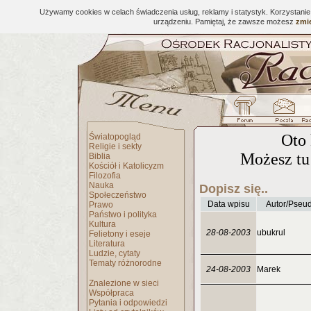
Używamy cookies w celach świadczenia usług, reklamy i statystyk. Korzystani
urządzeniu. Pamiętaj, że zawsze możesz
zmie
Oto 
Światopogląd
Religie i sekty
Możesz tu 
Biblia
Kościół i Katolicyzm
Filozofia
Nauka
Dopisz się..
Społeczeństwo
Data wpisu
Autor/Pseu
Prawo
Państwo i polityka
Kultura
28-08-2003
ubukrul
Felietony i eseje
Literatura
Ludzie, cytaty
Tematy różnorodne
24-08-2003
Marek
Znalezione w sieci
Współpraca
Pytania i odpowiedzi