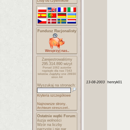
Listy od czytelników
Fundusz Racjonalisty
Wesprzyj nas..
Zarejestrowaliśmy
295.314.890
wizyt
Ponad 1062 autorów
napisało
dla nas 7343
tekstów.
Zajęłyby one 28930
stron A4
13-08-2003
henryk01
Wyszukaj na stronach:
Kryteria szczegółowe
Najnowsze strony..
Archiwum streszczeń..
Ostatnie wątki Forum
:
iluzja wolności
Wzór na liczby
parzyste i nie par..