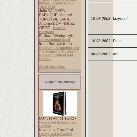
kryzysu politycznego
1925-1926
Julio VALDEÓN
BARUQUE, Manuel
10-08-2003
krzysztof
TUŃÓN DE LARA,
Antonio DOMINGUEZ
ORTIZ -
Historia
Hiszpanii
Barbara Włodarczyk -
Nie ma jednej Rosji
10-08-2003
Piotr
Irena Borowik (red.) -
Religions, Churches and
the Scientific Studies of
08-08-2003
art
Religion: Poland and
Ukraine
Znajdź książkę..
Sklepik "Racjonalisty"
Mariusz Agnosiewicz -
Heretyckie dziedzictwo
Europy
Kazimierz Czapiński -
Dokąd kler prowadzi