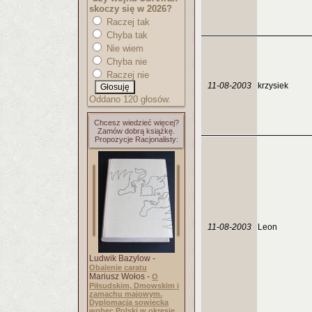
skoczy się w 2026?
Raczej tak
Chyba tak
Nie wiem
Chyba nie
Raczej nie
11-08-2003
krzysiek
Oddano 120 głosów.
Chcesz wiedzieć więcej?
Zamów dobrą książkę.
Propozycje Racjonalisty:
11-08-2003
Leon
Ludwik Bazylow -
Obalenie caratu
Mariusz Wołos -
O
Piłsudskim, Dmowskim i
zamachu majowym.
Dyplomacja sowiecka
wobec Polski w okresie