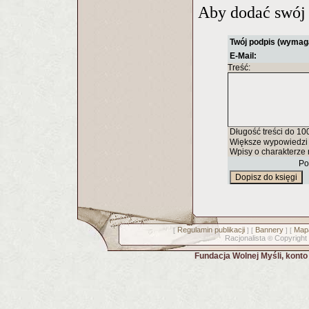
Aby dodać swój 
Twój podpis (wymag
E-Mail:
Treść:
Długość treści do 10
Większe wypowiedzi 
Wpisy o charakterze 
Po
Regulamin publikacji
Bannery
Mapa
[
] [
] [
Racjonalista
Copyright
©
Fundacja Wolnej Myśli, kont