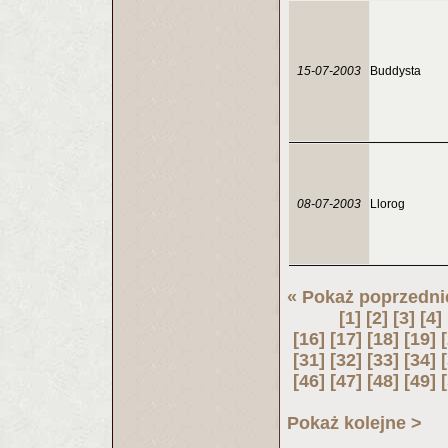
15-07-2003
Buddysta
08-07-2003
Llorog
« Pokaż poprzedni
[1]
[2]
[3]
[4]
[16]
[17]
[18]
[19]
[31]
[32]
[33]
[34]
[46]
[47]
[48]
[49]
Pokaż kolejne >