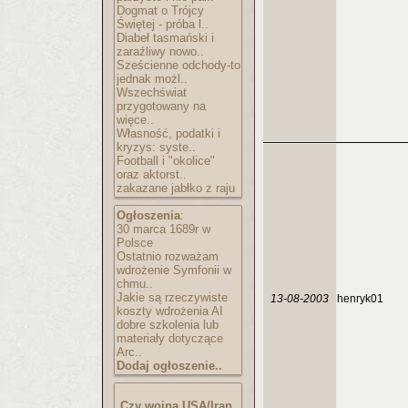
Dogmat o Trójcy
Świętej - próba l..
Diabeł tasmański i
zaraźliwy nowo..
Sześcienne odchody-to
jednak możl..
Wszechświat
przygotowany na
więce..
Własność, podatki i
kryzys: syste..
Football i "okolice"
oraz aktorst..
zakazane jabłko z raju
Ogłoszenia
:
30 marca 1689r w
Polsce
Ostatnio rozważam
wdrożenie Symfonii w
chmu..
Jakie są rzeczywiste
13-08-2003
henryk01
koszty wdrożenia AI
dobre szkolenia lub
materiały dotyczące
Arc..
Dodaj ogłoszenie..
Czy wojna USA/Iran