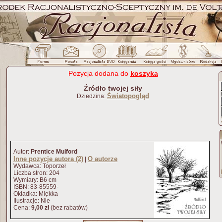
Pozycja dodana do
koszyka
Źródło twojej siły
Światopogląd
Dziedzina:
Autor:
Prentice Mulford
Inne pozycje autora (2)
O autorze
|
Wydawca: Toporzeł
Liczba stron: 204
Wymiary: B6 cm
ISBN: 83-85559-
Okładka: Miękka
Ilustracje: Nie
Cena:
9,00 zł
(bez rabatów)