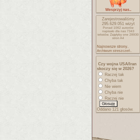
Wesprzyj nas..
Zarejestrowaliśmy
295.629.051
wizyt
Ponad 1062 autorów
napisało
dla nas 7343
tekstów.
Zajęłyby one 28930
stron A4
Najnowsze strony..
Archiwum streszczeń..
Czy wojna USA/Iran
skoczy się w 2026?
Raczej tak
Chyba tak
Nie wiem
Chyba nie
Raczej nie
Oddano 121 głosów.