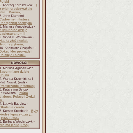
Polski
6. Andrzej Koraszewski -
I
z wichru odezwał się
Pan... Darwin,..
7. John Diamond -
Cudowne mikstury.
Podręcznik sceptyka
8. Mariusz Agnosiewicz -
Kryminalne dzieje
papiestwa tom II
9. Vinod K. Wadhawan -
Nauka złożoności.
Trudne pytania,..
10. Kazimierz Czapiński -
Dokąd kler prowadzi
Polskę? Laickie..
1. Mariusz Agnosiewicz -
Zapomniane dzieje
Polski
2. Wanda Krzemińska i
Piotr Nowak (red) -
Przestrzenie informacji
3. Katarzyna Sztop-
Rutkowska -
Próba
dialogu. Polacy i Żydzi
w..
4. Ludwik Bazylow -
Obalenie caratu
5. Kerstin Steinbach -
Były
kiedyś lepsze czasy...
(1965-1975)..
6. Barbara Włodarczyk -
Nie ma jednej Rosji