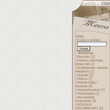
Sklep
Szukaj w sklepie:
Dziedziny
:
·
[1]
Dla dzieci
·
Doktryny, ideologie,
[1]
dzieje idei
·
Encyklopedie, słowniki,
[1]
leksykony
·
[2]
Filozofia
·
[7]
Historia
·
Historia religii i
[6]
Kościoła
·
[1]
Homoseksualizm
·
[1]
Humanistyka
·
Ideo-gadżety
[4]
racjonalisty
·
KOSZULKI
[6]
RACJONALISTY