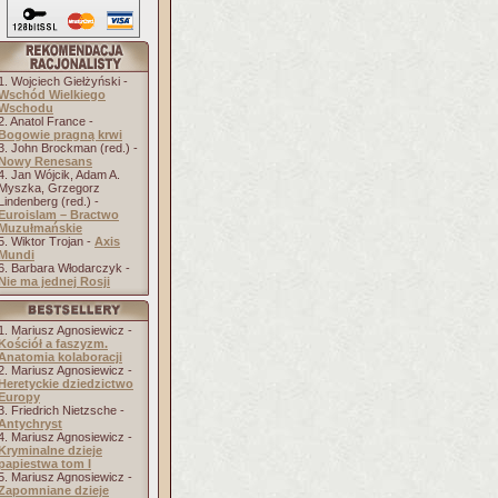
1. Wojciech Giełżyński -
Wschód Wielkiego
Wschodu
2. Anatol France -
Bogowie pragną krwi
3. John Brockman (red.) -
Nowy Renesans
4. Jan Wójcik, Adam A.
Myszka, Grzegorz
Lindenberg (red.) -
Euroislam – Bractwo
Muzułmańskie
5. Wiktor Trojan -
Axis
Mundi
6. Barbara Włodarczyk -
Nie ma jednej Rosji
1. Mariusz Agnosiewicz -
Kościół a faszyzm.
Anatomia kolaboracji
2. Mariusz Agnosiewicz -
Heretyckie dziedzictwo
Europy
3. Friedrich Nietzsche -
Antychryst
4. Mariusz Agnosiewicz -
Kryminalne dzieje
papiestwa tom I
5. Mariusz Agnosiewicz -
Zapomniane dzieje