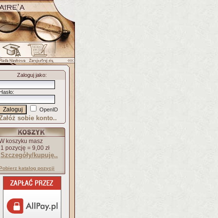
Zaloguj jako
:
Hasło
:
OpenID
Załóż sobie konto..
W koszyku masz
1 pozycję = 9,00 zł
Szczegóły/kupuję..
Pobierz katalog pozycji