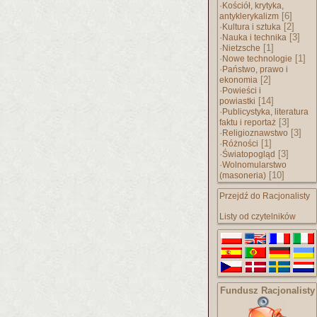
·
Kościół, krytyka,
[6]
antyklerykalizm
·
[2]
Kultura i sztuka
·
[3]
Nauka i technika
·
[1]
Nietzsche
·
[1]
Nowe technologie
·
Państwo, prawo i
[2]
ekonomia
·
Powieści i
[14]
powiastki
·
Publicystyka, literatura
[3]
faktu i reportaż
·
[3]
Religioznawstwo
·
[1]
Różności
·
[3]
Światopogląd
·
Wolnomularstwo
[10]
(masoneria)
Przejdź do Racjonalisty
Listy od czytelników
Fundusz Racjonalisty