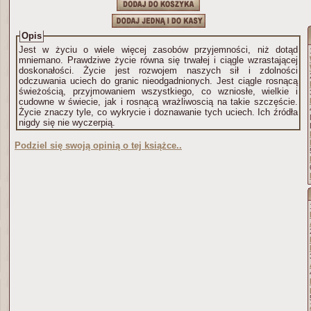
Opis
Jest w życiu o wiele więcej zasobów przyjemności, niż dotąd
mniemano. Prawdziwe życie równa się trwałej i ciągle wzrastającej
doskonałości. Życie jest rozwojem naszych sił i zdolności
odczuwania uciech do granic nieodgadnionych. Jest ciągle rosnącą
świeżością, przyjmowaniem wszystkiego, co wzniosłe, wielkie i
cudowne w świecie, jak i rosnącą wrażliwoscią na takie szczęście.
Życie znaczy tyle, co wykrycie i doznawanie tych uciech. Ich źródła
nigdy się nie wyczerpią.
Podziel się swoją opinią o tej książce..