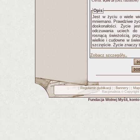
Cena:
9,00 zł
(bez rabatów)
Opis
Jest w życiu o wiele wi
mniemano. Prawdziwe życie
doskonałości. Życie jest rozwojem naszych sił i zdolności
odczuwania uciech do g
rosnącą świeżością, prz
wielkie i cudowne w świec
szczęście. Życie znac
Zobacz szczegóły..
Regulamin publikacji
Bannery
Mapa
[
] [
] [
Racjonalista
Copyright
©
Fundacja Wolnej Myśli, kont