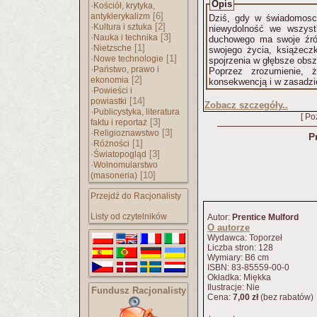
Opis
·
Kościół, krytyka,
[6]
antyklerykalizm
Dziś, gdy w świadomosci
·
[2]
Kultura i sztuka
niewydolność we wszystk
·
[3]
Nauka i technika
duchowego ma swoje źró
·
[1]
Nietzsche
swojego życia, książeczk
·
[1]
Nowe technologie
spojrzenia w głębsze obs
·
Państwo, prawo i
Poprzez zrozumienie, 
[2]
ekonomia
konsekwencją i w zasadzi
·
Powieści i
[14]
powiastki
Zobacz szczegóły..
·
Publicystyka, literatura
[ Po
[3]
faktu i reportaż
·
[3]
Religioznawstwo
P
·
[1]
Różności
·
[3]
Światopogląd
·
Wolnomularstwo
[10]
(masoneria)
Przejdź do Racjonalisty
Listy od czytelników
Autor:
Prentice Mulford
O autorze
Wydawca: Toporzeł
Liczba stron: 128
Wymiary: B6 cm
ISBN: 83-85559-00-0
Okładka: Miękka
Ilustracje: Nie
Fundusz Racjonalisty
Cena:
7,00 zł
(bez rabatów)