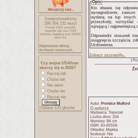
Opis
Kto obawia się odpowie
Wesprzyj nas..
wynagrodzenie, zawsze 
wydaną na łup innych. Bać się nieszczęścia, przewidy
Zarejestrowaliśmy
przeszkody, rozmyślać 
295.356.131
wizyt
rujnującą i najpewniejszą
Ponad 1062 autorów
napisało
dla nas 7343
tekstów.
Zajęłyby one 28930
Odpowiedni stosunek tow
stron A4
osiągnięcia szczęścia, zd
Uzdrowienia..
Najnowsze strony..
Archiwum streszczeń..
Zobacz szczegóły..
[ Po
Czy wojna USA/Iran
skoczy się w 2026?
Źr
Raczej tak
Chyba tak
Nie wiem
Chyba nie
Raczej nie
Autor:
Prentice Mulford
Oddano 120 głosów.
O autorze
Wydawca: Toporzeł
Liczba stron: 204
Wymiary: B6 cm
ISBN: 83-85559-
Okładka: Miękka
Ilustracje: Nie