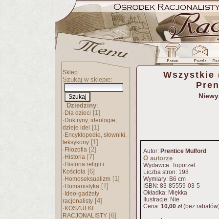
Sklep
Wszystkie 
Szukaj w sklepie:
Pren
Niewy
Dziedziny
:
·
[1]
Dla dzieci
·
Doktryny, ideologie,
[1]
dzieje idei
·
Encyklopedie, słowniki,
[1]
leksykony
·
[2]
Filozofia
Autor:
Prentice Mulford
·
[7]
Historia
O autorze
·
Historia religii i
Wydawca: Toporzeł
[6]
Kościoła
Liczba stron: 198
·
[1]
Homoseksualizm
Wymiary: B6 cm
·
[1]
ISBN: 83-85559-03-5
Humanistyka
Okładka: Miękka
·
Ideo-gadżety
Ilustracje: Nie
[4]
racjonalisty
Cena:
10,00 zł
(bez rabatów
·
KOSZULKI
[6]
RACJONALISTY