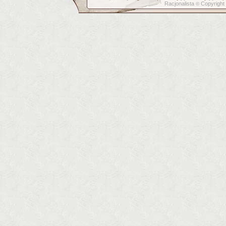
Racjonalista
Copyright
©