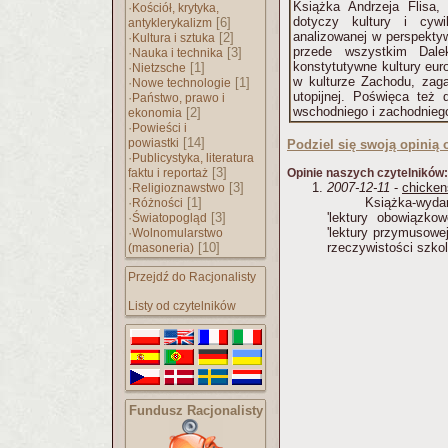
Książka Andrzeja Flisa, f
·
Kościół, krytyka,
dotyczy kultury i cywili
[6]
antyklerykalizm
analizowanej w perspektyw
·
[2]
Kultura i sztuka
przede wszystkim Dal
·
[3]
Nauka i technika
konstytutywne kultury eur
·
[1]
Nietzsche
w kulturze Zachodu, zaga
·
[1]
Nowe technologie
utopijnej. Poświęca też 
·
Państwo, prawo i
wschodniego i zachodniego
[2]
ekonomia
·
Powieści i
[14]
powiastki
Podziel się swoją opinią o
·
Publicystyka, literatura
[3]
faktu i reportaż
Opinie naszych czytelników:
·
[3]
2007-12-11
-
chicken
Religioznawstwo
·
[1]
Książka-wyda
Różności
·
[3]
'lektury obowiązko
Światopogląd
·
'lektury przymusowe
Wolnomularstwo
[10]
rzeczywistości szkoln
(masoneria)
Przejdź do Racjonalisty
Listy od czytelników
Fundusz Racjonalisty