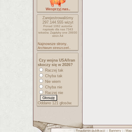
Wesprzyj nas..
Zarejestrowaliśmy
297.144.555
wizyt
Ponad 1062 autorów
napisało
dla nas 7343
tekstów.
Zajęłyby one 28930
stron A4
Najnowsze strony..
Archiwum streszczeń..
Czy wojna USA/Iran
skoczy się w 2026?
Raczej tak
Chyba tak
Nie wiem
Chyba nie
Raczej nie
Oddano 121 głosów.
Regulamin publikacji
Bannery
Mapa
[
] [
] [