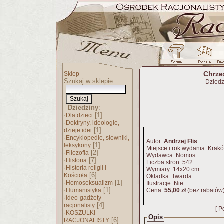
Chrze
Sklep
Szukaj w sklepie:
Dziedz
Dziedziny
:
·
[1]
Dla dzieci
·
Doktryny, ideologie,
[1]
dzieje idei
·
Encyklopedie, słowniki,
Autor:
Andrzej Flis
[1]
leksykony
Miejsce i rok wydania: Krakó
·
[2]
Filozofia
Wydawca: Nomos
·
[7]
Historia
Liczba stron: 542
·
Historia religii i
Wymiary: 14x20 cm
[6]
Kościoła
Okładka: Twarda
·
[1]
Homoseksualizm
Ilustracje: Nie
·
[1]
Humanistyka
Cena:
55,00 zł
(bez rabatów
·
Ideo-gadżety
[4]
racjonalisty
[ P
·
KOSZULKI
Opis
[6]
RACJONALISTY