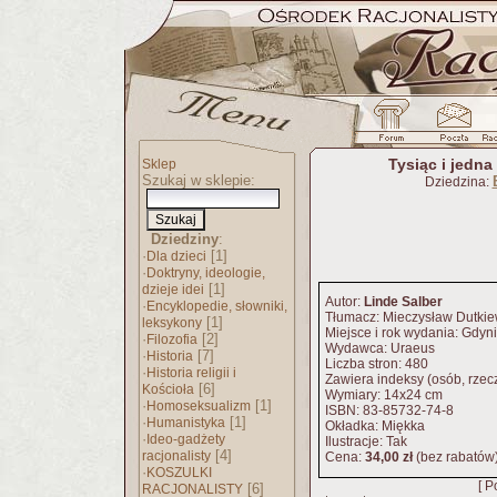
Tysiąc i jedna 
Sklep
Szukaj w sklepie:
Dziedzina:
Dziedziny
:
·
[1]
Dla dzieci
·
Doktryny, ideologie,
[1]
dzieje idei
Autor:
Linde Salber
·
Encyklopedie, słowniki,
Tłumacz: Mieczysław Dutkie
[1]
leksykony
Miejsce i rok wydania: Gdyn
·
[2]
Filozofia
Wydawca: Uraeus
·
[7]
Historia
Liczba stron: 480
·
Historia religii i
Zawiera indeksy (osób, rzeczy
[6]
Kościoła
Wymiary: 14x24 cm
·
[1]
Homoseksualizm
ISBN: 83-85732-74-8
·
[1]
Humanistyka
Okładka: Miękka
·
Ideo-gadżety
Ilustracje: Tak
[4]
racjonalisty
Cena:
34,00 zł
(bez rabatów
·
KOSZULKI
[ P
[6]
RACJONALISTY