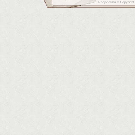
Racjonalista
Copyright
©