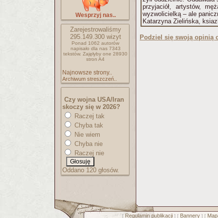
przyjaciół, artystów, mę
wyzwolicielką – ale panicz
Wesprzyj nas..
Katarzyna Zielińska, ksiaz
Zarejestrowaliśmy
295.149.300
wizyt
Podziel się swoją opinią o
Ponad 1062 autorów
napisało
dla nas 7343
tekstów.
Zajęłyby one 28930
stron A4
Najnowsze strony..
Archiwum streszczeń..
Czy wojna USA/Iran
skoczy się w 2026?
Raczej tak
Chyba tak
Nie wiem
Chyba nie
Raczej nie
Oddano 120 głosów.
Regulamin publikacji
Bannery
Mapa
[
] [
] [