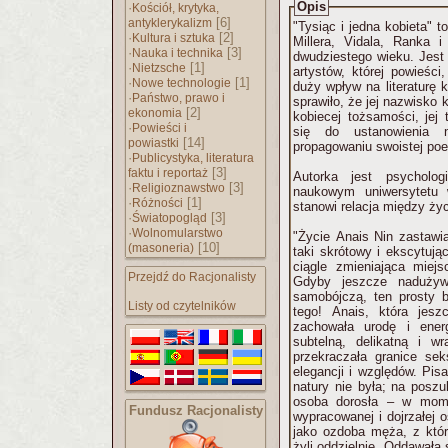
Opis
·
Kościół, krytyka,
[6]
antyklerykalizm
"Tysiąc i jedna kobieta" to 
·
[2]
Kultura i sztuka
Millera, Vidala, Ranka i
·
[3]
Nauka i technika
dwudziestego wieku. Jest 
·
[1]
Nietzsche
artystów, której powieści
·
[1]
Nowe technologie
duży wpływ na literaturę 
·
Państwo, prawo i
sprawiło, że jej nazwisko 
[2]
ekonomia
kobiecej tożsamości, jej 
·
Powieści i
się do ustanowienia n
[14]
powiastki
propagowaniu swoistej poet
·
Publicystyka, literatura
[3]
faktu i reportaż
Autorka jest psycholog
·
[3]
Religioznawstwo
naukowym uniwersytetu 
·
[1]
Różności
stanowi relacja między ży
·
[3]
Światopogląd
·
Wolnomularstwo
"Życie Anais Nin zastawi
[10]
(masoneria)
taki skrótowy i ekscytują
ciągle zmieniająca miej
Przejdź do Racjonalisty
Gdyby jeszcze nadużyw
samobójczą, ten prosty 
Listy od czytelników
tego! Anais, która jesz
zachowała urodę i energ
subtelną, delikatną i w
przekraczała granice sek
elegancji i względów. Pis
natury nie była; na poszu
osoba dorosła – w mom
Fundusz Racjonalisty
wypracowanej i dojrzałej 
jako ozdoba męża, z któ
żyli oddzielnie. Oddawała 