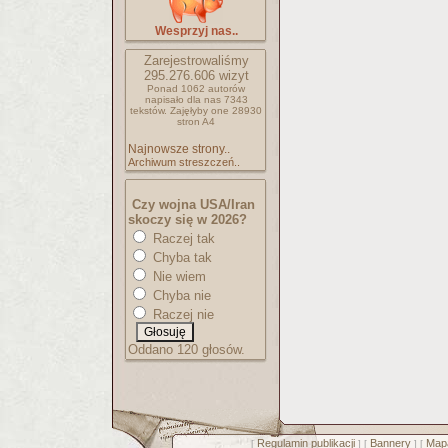
Wesprzyj nas..
Zarejestrowaliśmy
295.276.606
wizyt
Ponad 1062 autorów
napisało
dla nas 7343
tekstów.
Zajęłyby one 28930
stron A4
Najnowsze strony..
Archiwum streszczeń..
Czy wojna USA/Iran
skoczy się w 2026?
Raczej tak
Chyba tak
Nie wiem
Chyba nie
Raczej nie
Oddano 120 głosów.
Regulamin publikacji
Bannery
Mapa
[
] [
] [