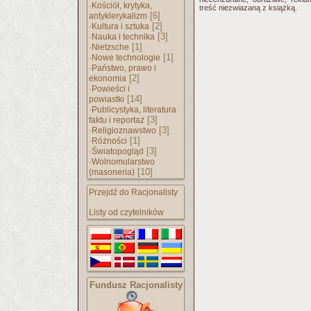
·
Kościół, krytyka,
treść niezwiazaną z książką.
[6]
antyklerykalizm
·
[2]
Kultura i sztuka
·
[3]
Nauka i technika
·
[1]
Nietzsche
·
[1]
Nowe technologie
·
Państwo, prawo i
[2]
ekonomia
·
Powieści i
[14]
powiastki
·
Publicystyka, literatura
[3]
faktu i reportaż
·
[3]
Religioznawstwo
·
[1]
Różności
·
[3]
Światopogląd
·
Wolnomularstwo
[10]
(masoneria)
Przejdź do Racjonalisty
Listy od czytelników
Fundusz Racjonalisty