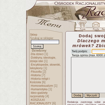
Sklep
Dodaj swoj
Szukaj w sklepie:
Dlaczego m
mrówek? Zbió
Dziedziny
:
Twój podpis:
·
[1]
Dla dzieci
Twoja opinia (max. 6000 
·
Doktryny, ideologie,
[1]
dzieje idei
·
Encyklopedie, słowniki,
[1]
leksykony
·
[2]
Filozofia
·
[7]
Historia
·
Historia religii i
[6]
Kościoła
·
[1]
Homoseksualizm
·
[1]
Humanistyka
·
Ideo-gadżety
[4]
racjonalisty
·
KOSZULKI
Redakcja zastrzega sobie p
[6]
RACJONALISTY
niecenzuralne, obraźliwe, rekl