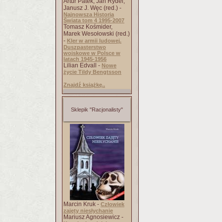
Artur Patek, Jan Rydel,
Janusz J. Węc (red.) -
Najnowsza Historia
Świata tom 4 1995-2007
Tomasz Kośmider,
Marek Wesołowski (red.)
-
Kler w armii ludowej.
Duszpasterstwo
wojskowe w Polsce w
latach 1945-1956
Lilian Edvall -
Nowe
życie Tildy Bengtsson
Znajdź książkę..
Sklepik "Racjonalisty"
Marcin Kruk -
Człowiek
zajęty niesłychanie
Mariusz Agnosiewicz -