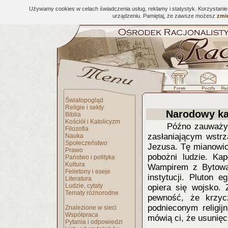
Używamy cookies w celach świadczenia usług, reklamy i statystyk. Korzystani
urządzeniu. Pamiętaj, że zawsze możesz
zmie
Światopogląd
Religie i sekty
Narodowy ka
Biblia
Kościół i Katolicyzm
Późno zauważył
Filozofia
zasłaniającym wstrz
Nauka
Społeczeństwo
Jezusa. Tę mianowici
Prawo
pobożni ludzie. Kap
Państwo i polityka
Kultura
Wampirem z Bytowa, t
Felietony i eseje
instytucji. Pluton
Literatura
Ludzie, cytaty
opiera się wojsko. 
Tematy różnorodne
pewność, że krzyc
podnieconym religij
Znalezione w sieci
Współpraca
mówią ci, że usunięc
Pytania i odpowiedzi