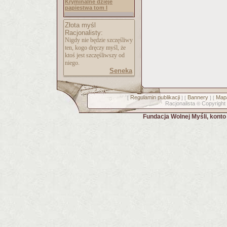
Kryminalne dzieje
papiestwa tom I
Złota myśl
Racjonalisty:
Nigdy nie będzie szczęśliwy
ten, kogo dręczy myśl, że
ktoś jest szczęśliwszy od
niego.
Seneka
Regulamin publikacji
Bannery
Mapa
[
] [
] [
Racjonalista
Copyright
©
Fundacja Wolnej Myśli, kont