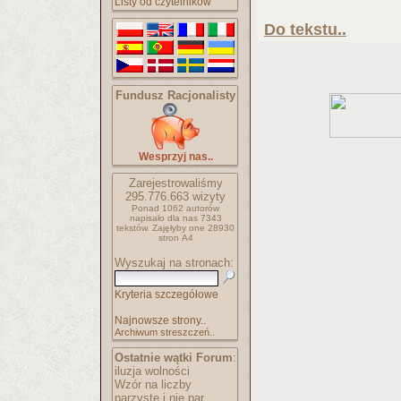
Listy od czytelników
Do tekstu..
Fundusz Racjonalisty
Wesprzyj nas..
Zarejestrowaliśmy
295.776.663
wizyty
Ponad 1062 autorów
napisało
dla nas 7343
tekstów.
Zajęłyby one 28930
stron A4
Wyszukaj na stronach:
Kryteria szczegółowe
Najnowsze strony..
Archiwum streszczeń..
Ostatnie wątki Forum
:
iluzja wolności
Wzór na liczby
parzyste i nie par..