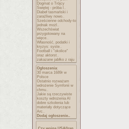
Dogmat o Trójcy
Świętej - próba l..
Diabeł tasmański i
zaraźliwy nowo..
Sześcienne odchody-to
jednak możl..
Wszechświat
przygotowany na
więce..
Własność, podatki i
kryzys: syste..
Football i "okolice"
oraz aktorst..
zakazane jabłko z raju
Ogłoszenia
:
30 marca 1689r w
Polsce
Ostatnio rozważam
wdrożenie Symfonii w
chmu..
Jakie są rzeczywiste
koszty wdrożenia AI
dobre szkolenia lub
materiały dotyczące
Arc..
Dodaj ogłoszenie..
Czy wojna USA/Iran