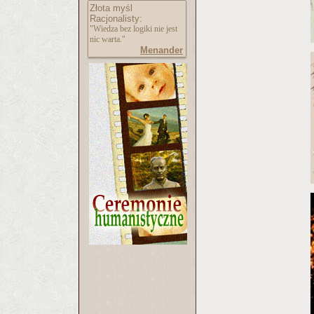
Złota myśl
Racjonalisty:
"Wiedza bez logiki nie jest
nic warta."
Menander