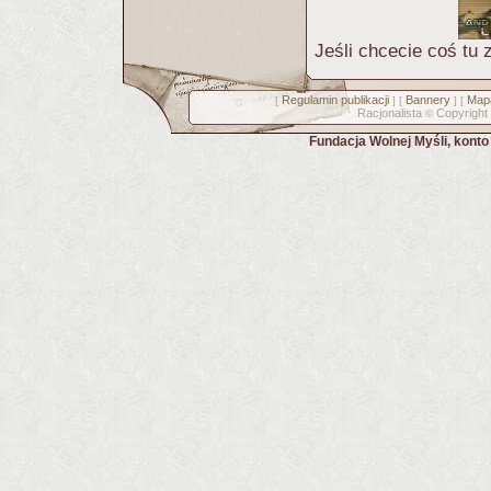
Jeśli chcecie coś tu
Regulamin publikacji
Bannery
Mapa
[
] [
] [
Racjonalista
Copyright
©
Fundacja Wolnej Myśli, kont