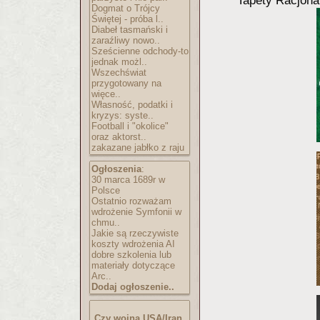
Tapety Racjonal
Dogmat o Trójcy
Świętej - próba l..
Diabeł tasmański i
zaraźliwy nowo..
Sześcienne odchody-to
jednak możl..
Wszechświat
przygotowany na
więce..
Własność, podatki i
kryzys: syste..
Football i "okolice"
oraz aktorst..
zakazane jabłko z raju
Ogłoszenia
:
30 marca 1689r w
Polsce
Ostatnio rozważam
wdrożenie Symfonii w
chmu..
Jakie są rzeczywiste
koszty wdrożenia AI
dobre szkolenia lub
materiały dotyczące
Arc..
Dodaj ogłoszenie..
Czy wojna USA/Iran