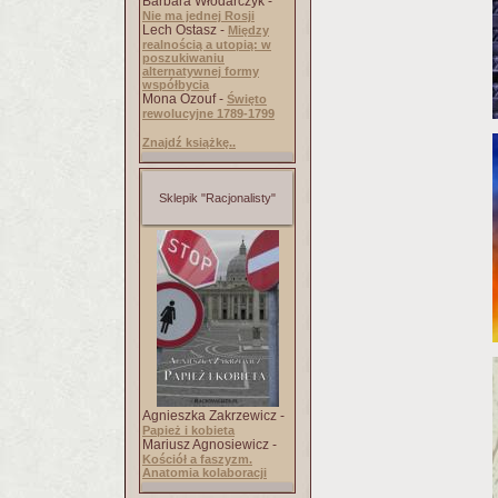
Barbara Włodarczyk -
Nie ma jednej Rosji
Lech Ostasz -
Między
realnością a utopią: w
poszukiwaniu
alternatywnej formy
współbycia
Mona Ozouf -
Święto
rewolucyjne 1789-1799
Znajdź książkę..
Sklepik "Racjonalisty"
Agnieszka Zakrzewicz -
Papież i kobieta
Mariusz Agnosiewicz -
Kościół a faszyzm.
Anatomia kolaboracji