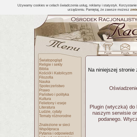
Używamy cookies w celach świadczenia usług, reklamy i statystyk. Korzystani
urządzeniu. Pamiętaj, że zawsze możesz
zmie
Światopogląd
Religie i sekty
Biblia
Na niniejszej stronie 
Kościół i Katolicyzm
Filozofia
Nauka
Społeczeństwo
Oświadzenie 
Prawo
Państwo i polityka
Kultura
Felietony i eseje
Plugin (wtyczka) do 
Literatura
Ludzie, cytaty
naszym serwisie or
Tematy różnorodne
podanego. Wtyczk
Znalezione w sieci
Współpraca
Pytania i odpowiedzi