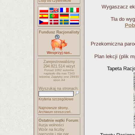
Listy od czytelników
Wygaszacz ekr
Tła do wy
Pob
Fundusz Racjonalisty
Przekomiczna parodi
Wesprzyj nas..
Plan lekcji (plik
Zarejestrowaliśmy
294.821.514
wizyt
Tapeta Racjo
Ponad 1062 autorów
napisało
dla nas 7343
tekstów.
Zajęłyby one 28930
stron A4
Wyszukaj na stronach:
Kryteria szczegółowe
Najnowsze strony..
Archiwum streszczeń..
Ostatnie wątki Forum
:
iluzja wolności
Wzór na liczby
parzyste i nie par..