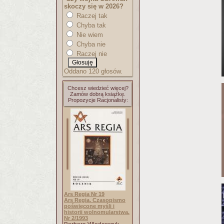
skoczy się w 2026?
Raczej tak
Chyba tak
Nie wiem
Chyba nie
Raczej nie
Oddano 120 głosów.
Chcesz wiedzieć więcej?
Zamów dobrą książkę.
Propozycje Racjonalisty:
Ars Regia Nr 19
Ars Regia. Czasopismo
poświęcone myśli i
historii wolnomularstwa.
Nr 2/1993