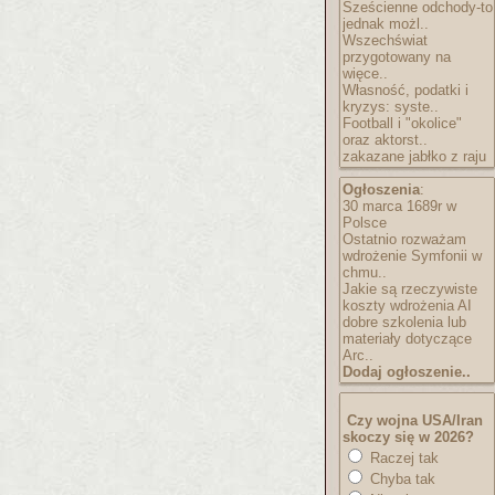
Sześcienne odchody-to
jednak możl..
Wszechświat
przygotowany na
więce..
Własność, podatki i
kryzys: syste..
Football i "okolice"
oraz aktorst..
zakazane jabłko z raju
Ogłoszenia
:
30 marca 1689r w
Polsce
Ostatnio rozważam
wdrożenie Symfonii w
chmu..
Jakie są rzeczywiste
koszty wdrożenia AI
dobre szkolenia lub
materiały dotyczące
Arc..
Dodaj ogłoszenie..
Czy wojna USA/Iran
skoczy się w 2026?
Raczej tak
Chyba tak