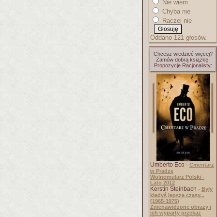
Nie wiem
Chyba nie
Raczej nie
Oddano 121 głosów.
Chcesz wiedzieć więcej?
Zamów dobrą książkę.
Propozycje Racjonalisty:
Umberto Eco -
Cmentarz
w Pradze
Wolnomularz Polski -
Lato 2012
Kerstin Steinbach -
Były
kiedyś lepsze czasy...
(1965-1975)
Znienawidzone obrazy i
ich wyparty przekaz