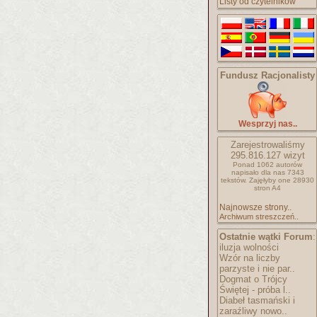
Listy od czytelników
Fundusz Racjonalisty
Wesprzyj nas..
Zarejestrowaliśmy
295.816.127
wizyt
Ponad 1062 autorów
napisało
dla nas 7343
tekstów.
Zajęłyby one 28930
stron A4
Najnowsze strony..
Archiwum streszczeń..
Ostatnie wątki Forum
:
iluzja wolności
Wzór na liczby
parzyste i nie par..
Dogmat o Trójcy
Świętej - próba l..
Diabeł tasmański i
zaraźliwy nowo..