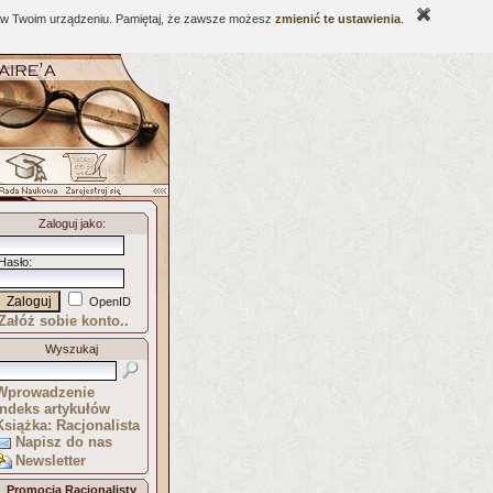
ne w Twoim urządzeniu. Pamiętaj, że zawsze możesz
zmienić te ustawienia
.
Zaloguj jako
:
Hasło
:
OpenID
Załóż sobie konto..
Wyszukaj
Wprowadzenie
Indeks artykułów
Książka: Racjonalista
Napisz do nas
Newsletter
Promocja Racjonalisty