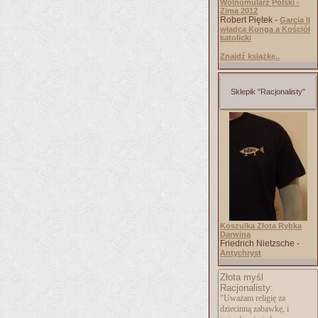
Wolnomularz Polski -
Zima 2012
Robert Piętek -
Garcia II
władca Konga a Kościół
katolicki
Znajdź książkę..
Sklepik "Racjonalisty"
Koszulka Złota Rybka
Darwina
Friedrich Nietzsche -
Antychryst
Złota myśl
Racjonalisty:
"Uważam religię za
dziecinną zabawkę, i