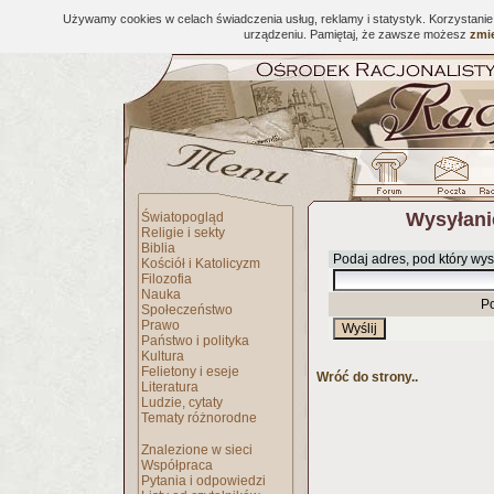
Używamy cookies w celach świadczenia usług, reklamy i statystyk. Korzystani
urządzeniu. Pamiętaj, że zawsze możesz
zmie
Wysyłani
Światopogląd
Religie i sekty
Biblia
Podaj adres, pod który wys
Kościół i Katolicyzm
Filozofia
Nauka
P
Społeczeństwo
Prawo
Państwo i polityka
Kultura
Felietony i eseje
Wróć do strony..
Literatura
Ludzie, cytaty
Tematy różnorodne
Znalezione w sieci
Współpraca
Pytania i odpowiedzi