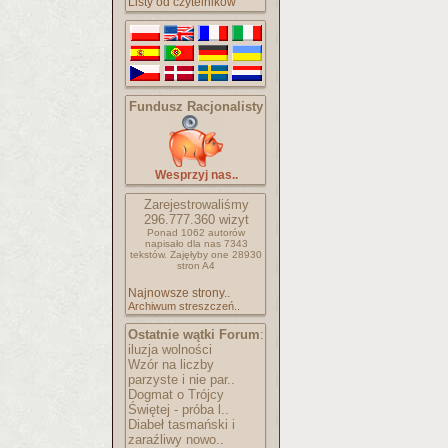
Listy od czytelników
Fundusz Racjonalisty
Wesprzyj nas..
Zarejestrowaliśmy
296.777.360
wizyt
Ponad 1062 autorów
napisało
dla nas 7343
tekstów.
Zajęłyby one 28930
stron A4
Najnowsze strony..
Archiwum streszczeń..
Ostatnie wątki Forum
:
iluzja wolności
Wzór na liczby
parzyste i nie par..
Dogmat o Trójcy
Świętej - próba l..
Diabeł tasmański i
zaraźliwy nowo..