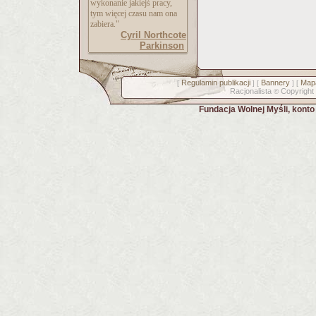
wykonanie jakiejś pracy,
tym więcej czasu nam ona
zabiera."
Cyril Northcote
Parkinson
Regulamin publikacji
Bannery
Mapa
[
] [
] [
Racjonalista
Copyright
©
Fundacja Wolnej Myśli, kont