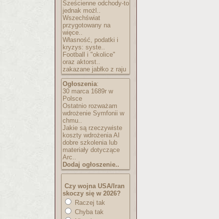
Sześcienne odchody-to
jednak możl..
Wszechświat
przygotowany na
więce..
Własność, podatki i
kryzys: syste..
Football i "okolice"
oraz aktorst..
zakazane jabłko z raju
Ogłoszenia
:
30 marca 1689r w
Polsce
Ostatnio rozważam
wdrożenie Symfonii w
chmu..
Jakie są rzeczywiste
koszty wdrożenia AI
dobre szkolenia lub
materiały dotyczące
Arc..
Dodaj ogłoszenie..
Czy wojna USA/Iran
skoczy się w 2026?
Raczej tak
Chyba tak