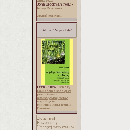
Zima 2012
John Brockman (red.) -
Nowy Renesans
Znajdź książkę..
Sklepik "Racjonalisty"
Lech Ostasz -
Między
realnością a utopią: w
poszukiwaniu
alternatywnej formy
współbycia
Koszulka Złota Rybka
Darwina
Złota myśl
Racjonalisty:
"Im więcej mamy czasu na