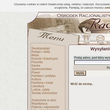
Używamy cookies w celach świadczenia usług, reklamy i statystyk. Korzystani
urządzeniu. Pamiętaj, że zawsze możesz
zmie
Wysyłani
Światopogląd
Religie i sekty
Biblia
Podaj adres, pod który wys
Kościół i Katolicyzm
Filozofia
Nauka
Po
Społeczeństwo
Prawo
Państwo i polityka
Kultura
Felietony i eseje
Wróć do strony..
Literatura
Ludzie, cytaty
Tematy różnorodne
Znalezione w sieci
Współpraca
Pytania i odpowiedzi