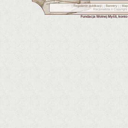
Regulamin publikacji
Bannery
Mapa
[
] [
] [
Racjonalista
Copyright
©
Fundacja Wolnej Myśli, kont