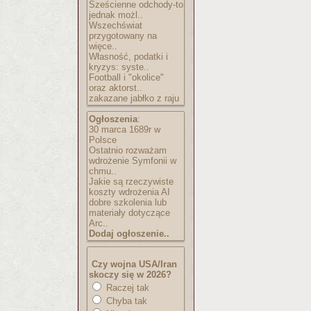
Sześcienne odchody-to
jednak możl..
Wszechświat
przygotowany na
więce..
Własność, podatki i
kryzys: syste..
Football i "okolice"
oraz aktorst..
zakazane jabłko z raju
Ogłoszenia
:
30 marca 1689r w
Polsce
Ostatnio rozważam
wdrożenie Symfonii w
chmu..
Jakie są rzeczywiste
koszty wdrożenia AI
dobre szkolenia lub
materiały dotyczące
Arc..
Dodaj ogłoszenie..
Czy wojna USA/Iran
skoczy się w 2026?
Raczej tak
Chyba tak