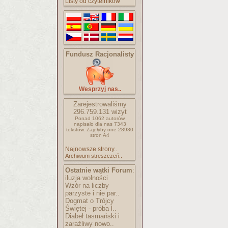
Listy od czytelników
Fundusz Racjonalisty
Wesprzyj nas..
Zarejestrowaliśmy
296.759.131
wizyt
Ponad 1062 autorów
napisało
dla nas 7343
tekstów.
Zajęłyby one 28930
stron A4
Najnowsze strony..
Archiwum streszczeń..
Ostatnie wątki Forum
:
iluzja wolności
Wzór na liczby
parzyste i nie par..
Dogmat o Trójcy
Świętej - próba l..
Diabeł tasmański i
zaraźliwy nowo..