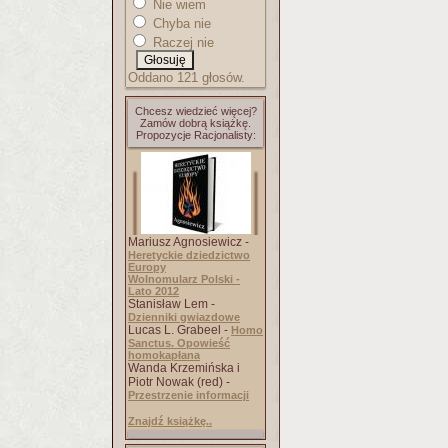
Nie wiem
Chyba nie
Raczej nie
Oddano 121 głosów.
Chcesz wiedzieć więcej?
Zamów dobrą książkę.
Propozycje Racjonalisty:
Mariusz Agnosiewicz -
Heretyckie dziedzictwo
Europy
Wolnomularz Polski -
Lato 2012
Stanisław Lem -
Dzienniki gwiazdowe
Lucas L. Grabeel -
Homo
Sanctus. Opowieść
homokapłana
Wanda Krzemińska i
Piotr Nowak (red) -
Przestrzenie informacji
Znajdź książkę..