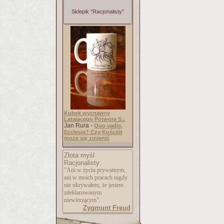
Sklepik "Racjonalisty"
Kubek wyznawcy
Latającego Potwora S.:
Jan Rura -
Quo vadis,
Ecclesia? Czy Kościół
może się zmienić
Złota myśl
Racjonalisty:
"Ani w życiu prywatnym,
ani w moich pracach nigdy
nie ukrywałem, że jestem
zdeklarowanym
niewierzącym".
Zygmunt Freud