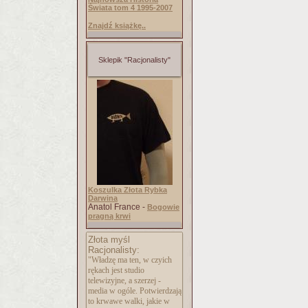
Świata tom 4 1995-2007
Znajdź książkę..
Sklepik "Racjonalisty"
Koszulka Złota Rybka
Darwina
Anatol France -
Bogowie
pragną krwi
Złota myśl
Racjonalisty:
"Władzę ma ten, w czyich
rękach jest studio
telewizyjne, a szerzej -
media w ogóle. Potwierdzają
to krwawe walki, jakie w