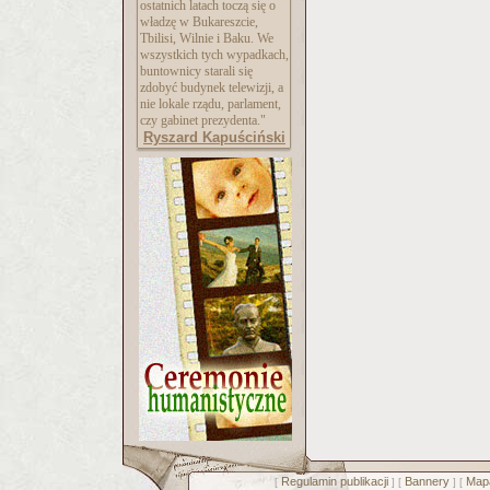
ostatnich latach toczą się o
władzę w Bukareszcie,
Tbilisi, Wilnie i Baku. We
wszystkich tych wypadkach,
buntownicy starali się
zdobyć budynek telewizji, a
nie lokale rządu, parlament,
czy gabinet prezydenta."
Ryszard Kapuściński
Regulamin publikacji
Bannery
Mapa
[
] [
] [