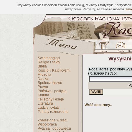
Używamy cookies w celach świadczenia usług, reklamy i statystyk. Korzystani
urządzeniu. Pamiętaj, że zawsze możesz
zmie
Wysyłani
Światopogląd
Religie i sekty
Biblia
Podaj adres, pod który wys
Kościół i Katolicyzm
Polskiego z 1815
:
Filozofia
Nauka
Społeczeństwo
P
Prawo
Państwo i polityka
Kultura
Felietony i eseje
Literatura
Wróć do strony..
Ludzie, cytaty
Tematy różnorodne
Znalezione w sieci
Współpraca
Pytania i odpowiedzi