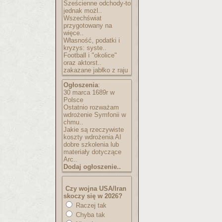
Sześcienne odchody-to
jednak możl..
Wszechświat
przygotowany na
więce..
Własność, podatki i
kryzys: syste..
Football i "okolice"
oraz aktorst..
zakazane jabłko z raju
Ogłoszenia
:
30 marca 1689r w
Polsce
Ostatnio rozważam
wdrożenie Symfonii w
chmu..
Jakie są rzeczywiste
koszty wdrożenia AI
dobre szkolenia lub
materiały dotyczące
Arc..
Dodaj ogłoszenie..
Czy wojna USA/Iran
skoczy się w 2026?
Raczej tak
Chyba tak