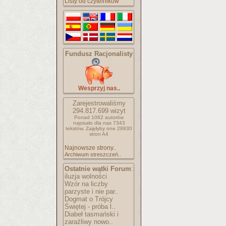
Listy od czytelników
Fundusz Racjonalisty
Wesprzyj nas..
Zarejestrowaliśmy
294.817.699
wizyt
Ponad 1062 autorów
napisało
dla nas 7343
tekstów.
Zajęłyby one 28930
stron A4
Najnowsze strony..
Archiwum streszczeń..
Ostatnie wątki Forum
:
iluzja wolności
Wzór na liczby
parzyste i nie par..
Dogmat o Trójcy
Świętej - próba l..
Diabeł tasmański i
zaraźliwy nowo..