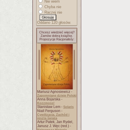
Nie wiem
Chyba nie
Raczej nie
Oddano 120 głosów.
Chcesz wiedzieć więcej?
Zamów dobrą książkę.
Propozycje Racjonalisty:
Mariusz Agnosiewicz -
Zapomniane dzieje Polski
Anna Bojarska -
Kozzmoss!
Stanisław Lem -
Solaris
Niall Ferguson -
Cywilizacja. Zachód i
reszta świata
Artur Patek, Jan Rydel,
Janusz J. Węc (red.) -
Najnowsza Historia