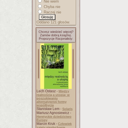
Nie wiem
Chyba nie
Raczej nie
Oddano 121 głosów.
Chcesz wiedzieć więcej?
Zamów dobrą książkę.
Propozycje Racjonalisty:
Lech Ostasz -
Między
realnością a utopią: w
poszukiwaniu
alternatywnej formy
współbycia
Stanisław Lem -
Solaris
Mariusz Agnosiewicz -
Heretyckie dziedzictwo
Europy
Marcin Kruk -
Człowiek
zajęty niesłychanie