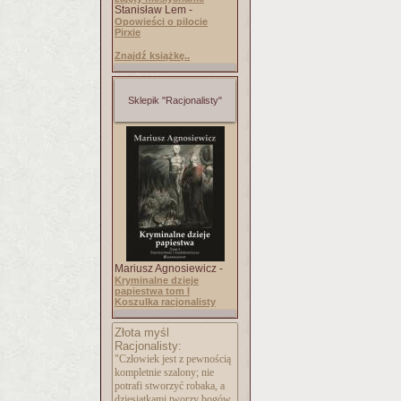
Stanisław Lem -
Opowieści o pilocie
Pirxie
Znajdź książkę..
Sklepik "Racjonalisty"
Mariusz Agnosiewicz -
Kryminalne dzieje
papiestwa tom I
Koszulka racjonalisty
Złota myśl
Racjonalisty:
"Człowiek jest z pewnością
kompletnie szalony; nie
potrafi stworzyć robaka, a
dziesiątkami tworzy bogów