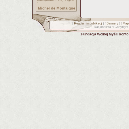
".
Michel de Montaigne
Regulamin publikacji
Bannery
Mapa
[
] [
] [
Racjonalista
Copyright
©
Fundacja Wolnej Myśli, kont