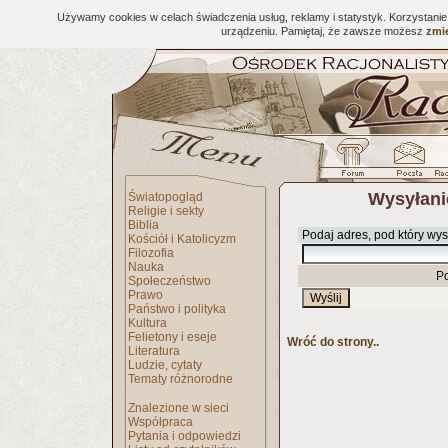
Używamy cookies w celach świadczenia usług, reklamy i statystyk. Korzystani
urządzeniu. Pamiętaj, że zawsze możesz
zmie
Wysyłani
Światopogląd
Religie i sekty
Biblia
Podaj adres, pod który wys
Kościół i Katolicyzm
Filozofia
Nauka
P
Społeczeństwo
Prawo
Państwo i polityka
Kultura
Felietony i eseje
Wróć do strony..
Literatura
Ludzie, cytaty
Tematy różnorodne
Znalezione w sieci
Współpraca
Pytania i odpowiedzi