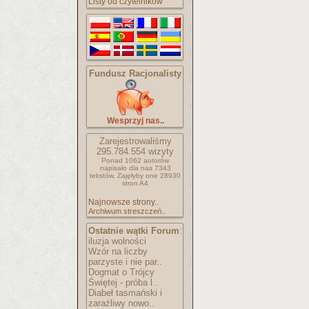
Listy od czytelników
Fundusz Racjonalisty
Wesprzyj nas..
Zarejestrowaliśmy
295.784.554
wizyty
Ponad 1062 autorów
napisało
dla nas 7343
tekstów.
Zajęłyby one 28930
stron A4
Najnowsze strony..
Archiwum streszczeń..
Ostatnie wątki Forum
:
iluzja wolności
Wzór na liczby
parzyste i nie par..
Dogmat o Trójcy
Świętej - próba l..
Diabeł tasmański i
zaraźliwy nowo..