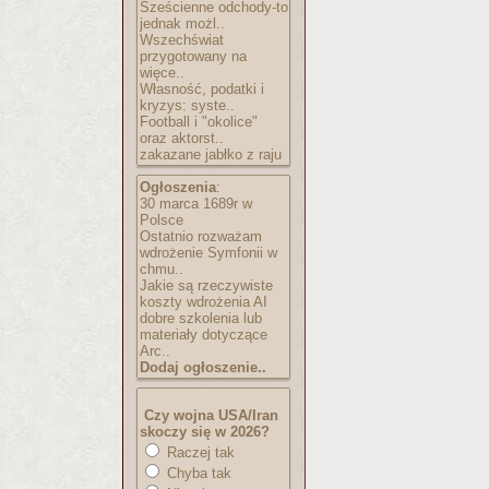
Sześcienne odchody-to
jednak możl..
Wszechświat
przygotowany na
więce..
Własność, podatki i
kryzys: syste..
Football i "okolice"
oraz aktorst..
zakazane jabłko z raju
Ogłoszenia
:
30 marca 1689r w
Polsce
Ostatnio rozważam
wdrożenie Symfonii w
chmu..
Jakie są rzeczywiste
koszty wdrożenia AI
dobre szkolenia lub
materiały dotyczące
Arc..
Dodaj ogłoszenie..
Czy wojna USA/Iran
skoczy się w 2026?
Raczej tak
Chyba tak