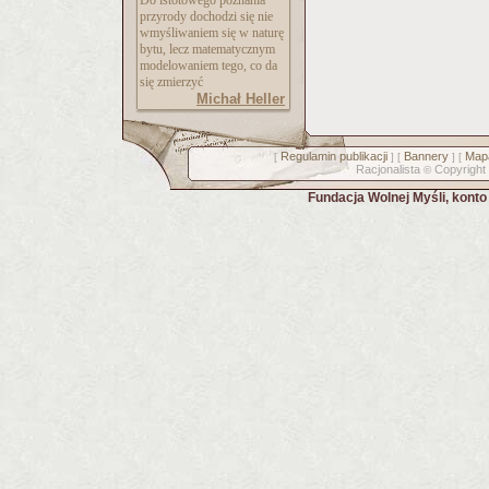
Do istotowego poznania
przyrody dochodzi się nie
wmyśliwaniem się w naturę
bytu, lecz matematycznym
modelowaniem tego, co da
się zmierzyć
Michał Heller
Regulamin publikacji
Bannery
Mapa
[
] [
] [
Racjonalista
Copyright
©
Fundacja Wolnej Myśli, kont