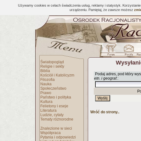
Używamy cookies w celach świadczenia usług, reklamy i statystyk. Korzystani
urządzeniu. Pamiętaj, że zawsze możesz
zmie
Wysyłani
Światopogląd
Religie i sekty
Biblia
Podaj adres, pod który wys
Kościół i Katolicyzm
etn. i geograf.
:
Filozofia
Nauka
Społeczeństwo
P
Prawo
Państwo i polityka
Kultura
Felietony i eseje
Literatura
Wróć do strony..
Ludzie, cytaty
Tematy różnorodne
Znalezione w sieci
Współpraca
Pytania i odpowiedzi