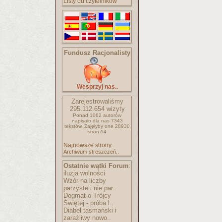
Listy od czytelników
Fundusz Racjonalisty
Wesprzyj nas..
Zarejestrowaliśmy
295.112.654
wizyty
Ponad 1062 autorów
napisało
dla nas 7343
tekstów.
Zajęłyby one 28930
stron A4
Najnowsze strony..
Archiwum streszczeń..
Ostatnie wątki Forum
:
iluzja wolności
Wzór na liczby
parzyste i nie par..
Dogmat o Trójcy
Świętej - próba l..
Diabeł tasmański i
zaraźliwy nowo..