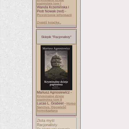
Kryminalne dzieje
papiestwa tom I
Wanda Krzemińska i
Piotr Nowak (red) -
Przestrzenie informacji
Znajdź książkę..
Sklepik "Racjonalisty"
Mariusz Agnosiewicz -
Kryminalne dzieje
papiestwa tom II
Lucas L. Grabeel -
Homo
Sanctus. Opowieść
homokapłana
Złota myśl
Racjonalisty: