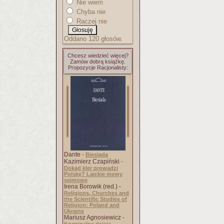
Nie wiem
Chyba nie
Raczej nie
Oddano 120 głosów.
Chcesz wiedzieć więcej?
Zamów dobrą książkę.
Propozycje Racjonalisty:
Dante -
Biesiada
Kazimierz Czapiński -
Dokąd kler prowadzi
Polskę? Laickie mowy
sejmowe
Irena Borowik (red.) -
Religions, Churches and
the Scientific Studies of
Religion: Poland and
Ukraine
Mariusz Agnosiewicz -