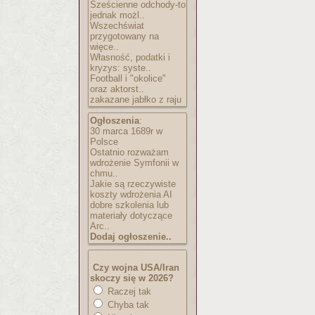
Sześcienne odchody-to
jednak możl..
Wszechświat
przygotowany na
więce..
Własność, podatki i
kryzys: syste..
Football i "okolice"
oraz aktorst..
zakazane jabłko z raju
Ogłoszenia
:
30 marca 1689r w
Polsce
Ostatnio rozważam
wdrożenie Symfonii w
chmu..
Jakie są rzeczywiste
koszty wdrożenia AI
dobre szkolenia lub
materiały dotyczące
Arc..
Dodaj ogłoszenie..
Czy wojna USA/Iran
skoczy się w 2026?
Raczej tak
Chyba tak