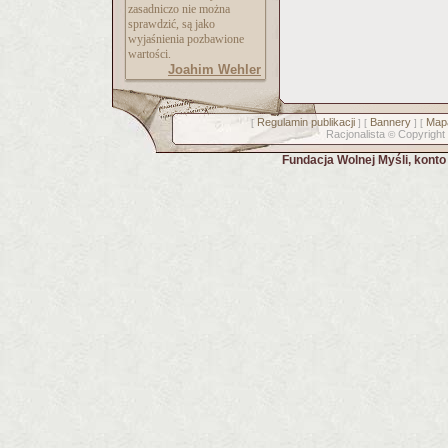
zasadniczo nie można
sprawdzić, są jako
wyjaśnienia pozbawione
wartości.
Joahim Wehler
Regulamin publikacji
Bannery
Mapa
[
] [
] [
Racjonalista
Copyright
©
Fundacja Wolnej Myśli, kont