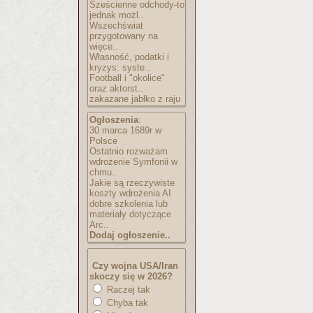
Sześcienne odchody-to
jednak możl..
Wszechświat
przygotowany na
więce..
Własność, podatki i
kryzys: syste..
Football i "okolice"
oraz aktorst..
zakazane jabłko z raju
Ogłoszenia
:
30 marca 1689r w
Polsce
Ostatnio rozważam
wdrożenie Symfonii w
chmu..
Jakie są rzeczywiste
koszty wdrożenia AI
dobre szkolenia lub
materiały dotyczące
Arc..
Dodaj ogłoszenie..
Czy wojna USA/Iran
skoczy się w 2026?
Raczej tak
Chyba tak