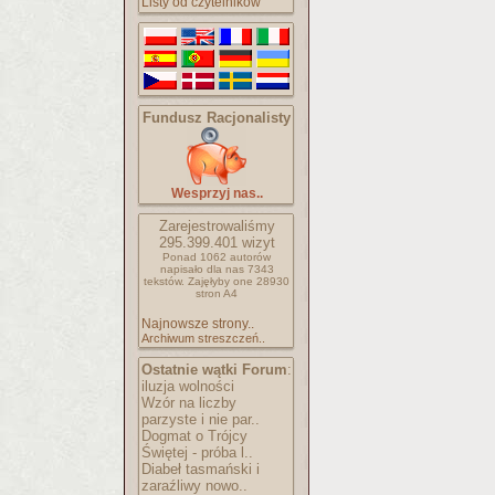
Listy od czytelników
Fundusz Racjonalisty
Wesprzyj nas..
Zarejestrowaliśmy
295.399.401
wizyt
Ponad 1062 autorów
napisało
dla nas 7343
tekstów.
Zajęłyby one 28930
stron A4
Najnowsze strony..
Archiwum streszczeń..
Ostatnie wątki Forum
:
iluzja wolności
Wzór na liczby
parzyste i nie par..
Dogmat o Trójcy
Świętej - próba l..
Diabeł tasmański i
zaraźliwy nowo..