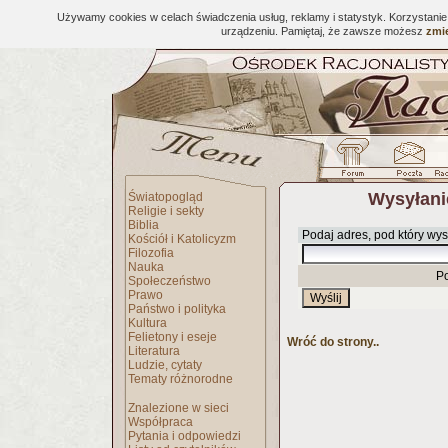
Używamy cookies w celach świadczenia usług, reklamy i statystyk. Korzystani
urządzeniu. Pamiętaj, że zawsze możesz
zmie
Wysyłani
Światopogląd
Religie i sekty
Biblia
Podaj adres, pod który wys
Kościół i Katolicyzm
Filozofia
Nauka
P
Społeczeństwo
Prawo
Państwo i polityka
Kultura
Felietony i eseje
Wróć do strony..
Literatura
Ludzie, cytaty
Tematy różnorodne
Znalezione w sieci
Współpraca
Pytania i odpowiedzi