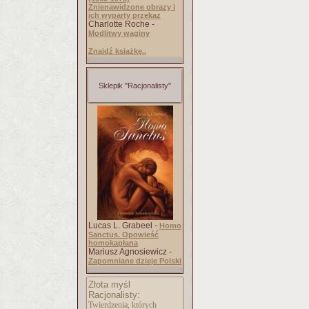
Znienawidzone obrazy i
ich wyparty przekaz
Charlotte Roche -
Modlitwy waginy
Znajdź książkę..
Sklepik "Racjonalisty"
Lucas L. Grabeel -
Homo
Sanctus. Opowieść
homokapłana
Mariusz Agnosiewicz -
Zapomniane dzieje Polski
Złota myśl
Racjonalisty:
Twierdzenia, których