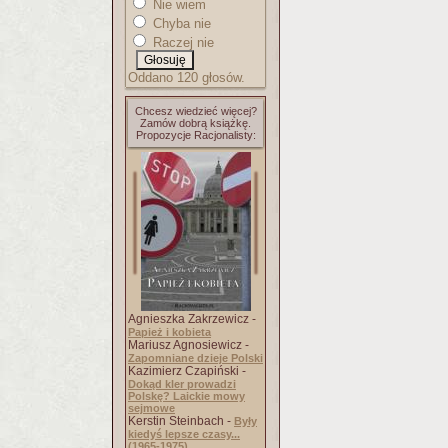
Nie wiem
Chyba nie
Raczej nie
Oddano 120 głosów.
Chcesz wiedzieć więcej?
Zamów dobrą książkę.
Propozycje Racjonalisty:
Agnieszka Zakrzewicz -
Papież i kobieta
Mariusz Agnosiewicz -
Zapomniane dzieje Polski
Kazimierz Czapiński -
Dokąd kler prowadzi
Polskę? Laickie mowy
sejmowe
Kerstin Steinbach -
Były
kiedyś lepsze czasy...
(1965-1975)