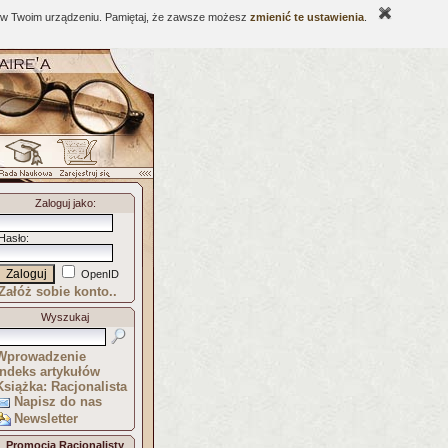
ne w Twoim urządzeniu. Pamiętaj, że zawsze możesz
zmienić te ustawienia
.
Zaloguj jako
:
Hasło
:
OpenID
Załóż sobie konto..
Wyszukaj
Wprowadzenie
Indeks artykułów
Książka: Racjonalista
Napisz do nas
Newsletter
Promocja Racjonalisty