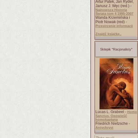
Artur Patek, Jan Rydel,
Janusz J. Węc (red.) -
Najnowsza Historia
Świata tom 4 1995-2007
Wanda Krzemińska i
Piotr Nowak (red) -
Przestrzenie informacji
Znajdź książkę..
Sklepik "Racjonalisty"
Lucas L. Grabeel -
Homo
Sanctus. Opowieść
homokapłana
Friedrich Nietzsche -
Antychryst