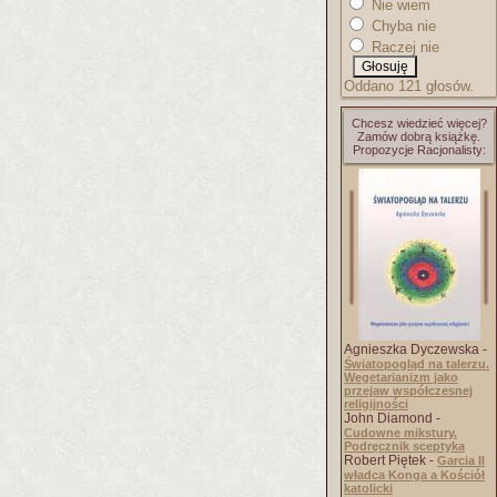
Nie wiem
Chyba nie
Raczej nie
Oddano 121 głosów.
Chcesz wiedzieć więcej?
Zamów dobrą książkę.
Propozycje Racjonalisty:
Agnieszka Dyczewska -
Światopogląd na talerzu.
Wegetarianizm jako
przejaw współczesnej
religijności
John Diamond -
Cudowne mikstury.
Podręcznik sceptyka
Robert Piętek -
Garcia II
władca Konga a Kościół
katolicki