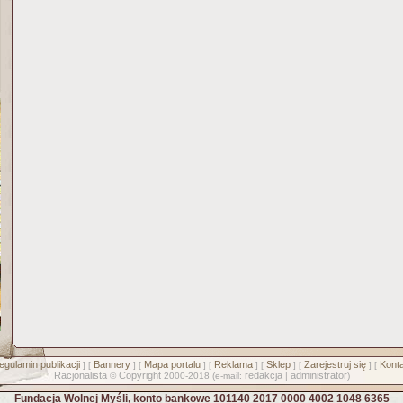
egulamin publikacji
Bannery
Mapa portalu
Reklama
Sklep
Zarejestruj się
Konta
] [
] [
] [
] [
] [
] [
Racjonalista
Copyright
redakcja
administrator
©
2000-2018 (e-mail:
|
)
Fundacja Wolnej Myśli, konto bankowe 101140 2017 0000 4002 1048 6365