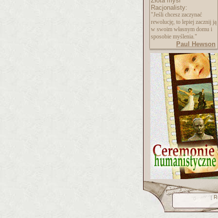
Złota myśl
Racjonalisty:
"Jeśli chcesz zaczynać
rewolucję, to lepiej zacznij ją
w swoim własnym domu i
sposobie myślenia."
Paul Hewson
R
[