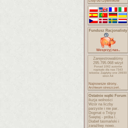
Listy od czytelników
Fundusz Racjonalisty
Wesprzyj nas..
Zarejestrowaliśmy
295.795.068
wizyt
Ponad 1062 autorów
napisało
dla nas 7343
tekstów.
Zajęłyby one 28930
stron A4
Najnowsze strony..
Archiwum streszczeń..
Ostatnie wątki Forum
:
iluzja wolności
Wzór na liczby
parzyste i nie par..
Dogmat o Trójcy
Świętej - próba l..
Diabeł tasmański i
zaraźliwy nowo..