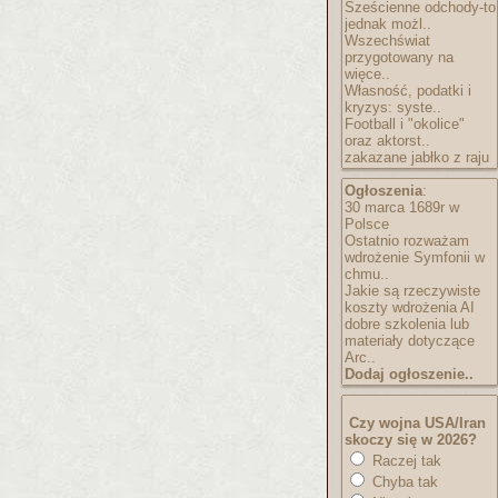
Sześcienne odchody-to
jednak możl..
Wszechświat
przygotowany na
więce..
Własność, podatki i
kryzys: syste..
Football i "okolice"
oraz aktorst..
zakazane jabłko z raju
Ogłoszenia
:
30 marca 1689r w
Polsce
Ostatnio rozważam
wdrożenie Symfonii w
chmu..
Jakie są rzeczywiste
koszty wdrożenia AI
dobre szkolenia lub
materiały dotyczące
Arc..
Dodaj ogłoszenie..
Czy wojna USA/Iran
skoczy się w 2026?
Raczej tak
Chyba tak