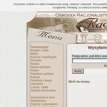
Używamy cookies w celach świadczenia usług, reklamy i statystyk. Korzystani
urządzeniu. Pamiętaj, że zawsze możesz
zmie
Wysyłani
Światopogląd
Religie i sekty
Biblia
Podaj adres, pod który wys
Kościół i Katolicyzm
Filozofia
Nauka
P
Społeczeństwo
Prawo
Państwo i polityka
Kultura
Felietony i eseje
Wróć do strony..
Literatura
Ludzie, cytaty
Tematy różnorodne
Znalezione w sieci
Współpraca
Pytania i odpowiedzi