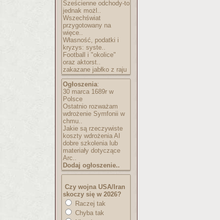
Sześcienne odchody-to
jednak możl..
Wszechświat
przygotowany na
więce..
Własność, podatki i
kryzys: syste..
Football i "okolice"
oraz aktorst..
zakazane jabłko z raju
Ogłoszenia
:
30 marca 1689r w
Polsce
Ostatnio rozważam
wdrożenie Symfonii w
chmu..
Jakie są rzeczywiste
koszty wdrożenia AI
dobre szkolenia lub
materiały dotyczące
Arc..
Dodaj ogłoszenie..
Czy wojna USA/Iran
skoczy się w 2026?
Raczej tak
Chyba tak