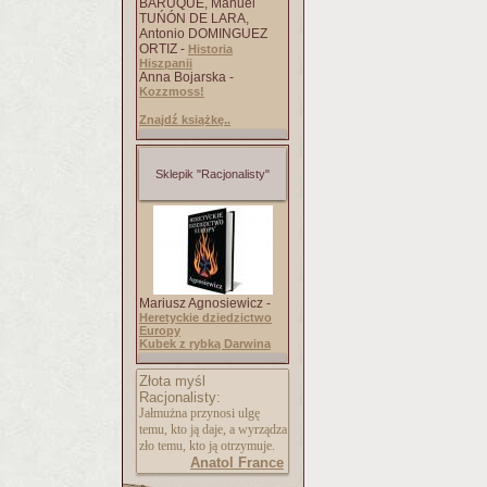
BARUQUE, Manuel
TUŃÓN DE LARA,
Antonio DOMINGUEZ
ORTIZ -
Historia
Hiszpanii
Anna Bojarska -
Kozzmoss!
Znajdź książkę..
Sklepik "Racjonalisty"
Mariusz Agnosiewicz -
Heretyckie dziedzictwo
Europy
Kubek z rybką Darwina
Złota myśl
Racjonalisty:
Jałmużna przynosi ulgę
temu, kto ją daje, a wyrządza
zło temu, kto ją otrzymuje.
Anatol France