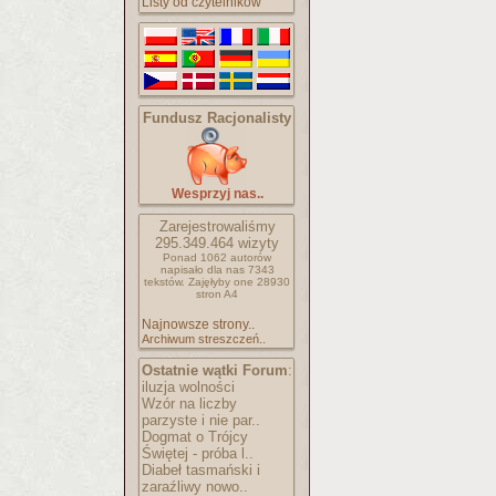
Listy od czytelników
Fundusz Racjonalisty
Wesprzyj nas..
Zarejestrowaliśmy
295.349.464
wizyty
Ponad 1062 autorów
napisało
dla nas 7343
tekstów.
Zajęłyby one 28930
stron A4
Najnowsze strony..
Archiwum streszczeń..
Ostatnie wątki Forum
:
iluzja wolności
Wzór na liczby
parzyste i nie par..
Dogmat o Trójcy
Świętej - próba l..
Diabeł tasmański i
zaraźliwy nowo..