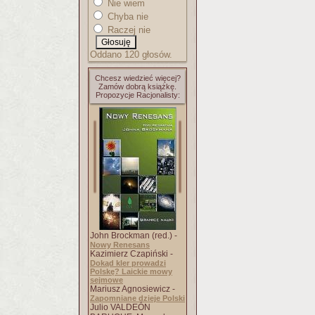
Nie wiem
Chyba nie
Raczej nie
Oddano 120 głosów.
Chcesz wiedzieć więcej?
Zamów dobrą książkę.
Propozycje Racjonalisty:
John Brockman (red.) -
Nowy Renesans
Kazimierz Czapiński -
Dokąd kler prowadzi
Polskę? Laickie mowy
sejmowe
Mariusz Agnosiewicz -
Zapomniane dzieje Polski
Julio VALDEÓN