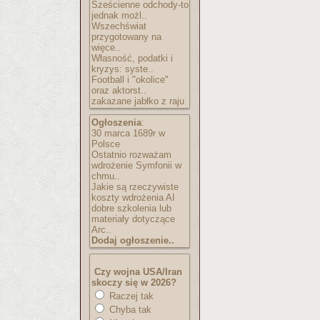
Sześcienne odchody-to
jednak możl..
Wszechświat
przygotowany na
więce..
Własność, podatki i
kryzys: syste..
Football i "okolice"
oraz aktorst..
zakazane jabłko z raju
Ogłoszenia
:
30 marca 1689r w
Polsce
Ostatnio rozważam
wdrożenie Symfonii w
chmu..
Jakie są rzeczywiste
koszty wdrożenia AI
dobre szkolenia lub
materiały dotyczące
Arc..
Dodaj ogłoszenie..
Czy wojna USA/Iran
skoczy się w 2026?
Raczej tak
Chyba tak