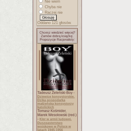
Nie wiem
Chyba nie
Raczej nie
Oddano 121 głosów.
Chcesz wiedzieć więcej?
Zamów dobrą książkę.
Propozycje Racjonalisty:
Tadeusz Żeleński-Boy -
Dziewice konsystorskie.
Dzika gospodarka
małżeńska konsystorzy
katolickich
Tomasz Kośmider,
Marek Wesołowski (red.)
-
Kler w armii ludowej.
Duszpasterstwo
wojskowe w Polsce w
latach 1945-1956