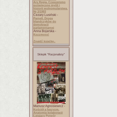
Ars Regia. Czasopismo
poświęcone myśli i
historii wolnomularstwa.
Nr 2/1993
Cezary Lusiński -
Parnell. Droga
Irlandczyków do
demokracji
parlamentarnej
Anna Bojarska -
Kozzmoss!
Znajdź książkę..
Sklepik "Racjonalisty"
Mariusz Agnosiewicz -
Kościół a faszyzm.
Anatomia kolaboracji
Latający Potwór