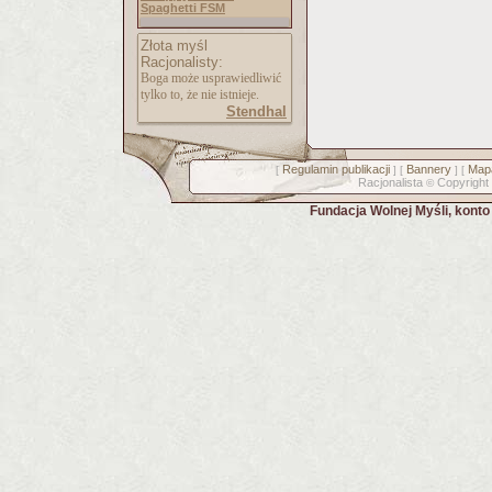
Spaghetti FSM
Złota myśl
Racjonalisty:
Boga może usprawiedliwić
tylko to, że nie istnieje.
Stendhal
Regulamin publikacji
Bannery
Mapa
[
] [
] [
Racjonalista
Copyright
©
Fundacja Wolnej Myśli, kont