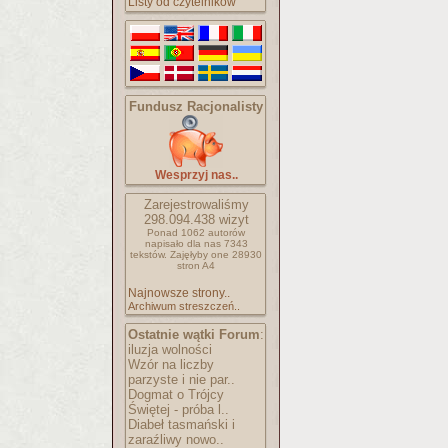
Listy od czytelników
Fundusz Racjonalisty
Wesprzyj nas..
Zarejestrowaliśmy
298.094.438
wizyt
Ponad 1062 autorów
napisało
dla nas 7343
tekstów.
Zajęłyby one 28930
stron A4
Najnowsze strony..
Archiwum streszczeń..
Ostatnie wątki Forum
:
iluzja wolności
Wzór na liczby
parzyste i nie par..
Dogmat o Trójcy
Świętej - próba l..
Diabeł tasmański i
zaraźliwy nowo..