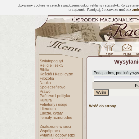
Używamy cookies w celach świadczenia usług, reklamy i statystyk. Korzystani
urządzeniu. Pamiętaj, że zawsze możesz
zmie
Wysyłani
Światopogląd
Religie i sekty
Biblia
Podaj adres, pod który wys
Kościół i Katolicyzm
Filozofia
Nauka
Po
Społeczeństwo
Prawo
Państwo i polityka
Kultura
Felietony i eseje
Wróć do strony..
Literatura
Ludzie, cytaty
Tematy różnorodne
Znalezione w sieci
Współpraca
Pytania i odpowiedzi