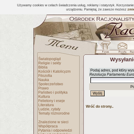
Używamy cookies w celach świadczenia usług, reklamy i statystyk. Korzystani
urządzeniu. Pamiętaj, że zawsze możesz
zmie
Wysyłani
Światopogląd
Religie i sekty
Biblia
Podaj adres, pod który wys
Kościół i Katolicyzm
Rezolucja Parlamentu Euro
Filozofia
Nauka
Społeczeństwo
P
Prawo
Państwo i polityka
Kultura
Felietony i eseje
Literatura
Wróć do strony..
Ludzie, cytaty
Tematy różnorodne
Znalezione w sieci
Współpraca
Pytania i odpowiedzi