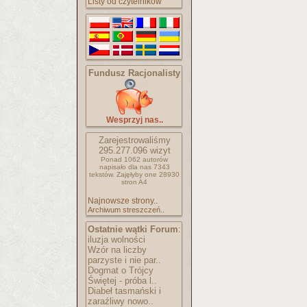
Listy od czytelników
Fundusz Racjonalisty
Wesprzyj nas..
Zarejestrowaliśmy
295.277.096
wizyt
Ponad 1062 autorów
napisało
dla nas 7343
tekstów.
Zajęłyby one 28930
stron A4
Najnowsze strony..
Archiwum streszczeń..
Ostatnie wątki Forum
:
iluzja wolności
Wzór na liczby
parzyste i nie par..
Dogmat o Trójcy
Świętej - próba l..
Diabeł tasmański i
zaraźliwy nowo..