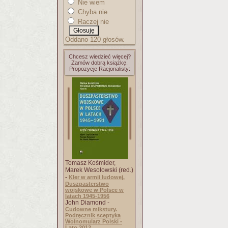
Nie wiem
Chyba nie
Raczej nie
Oddano 120 głosów.
Chcesz wiedzieć więcej?
Zamów dobrą książkę.
Propozycje Racjonalisty:
Tomasz Kośmider,
Marek Wesołowski (red.)
-
Kler w armii ludowej.
Duszpasterstwo
wojskowe w Polsce w
latach 1945-1956
John Diamond -
Cudowne mikstury.
Podręcznik sceptyka
Wolnomularz Polski -
Lato 2012