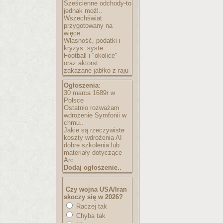
Sześcienne odchody-to
jednak możl..
Wszechświat
przygotowany na
więce..
Własność, podatki i
kryzys: syste..
Football i "okolice"
oraz aktorst..
zakazane jabłko z raju
Ogłoszenia
:
30 marca 1689r w
Polsce
Ostatnio rozważam
wdrożenie Symfonii w
chmu..
Jakie są rzeczywiste
koszty wdrożenia AI
dobre szkolenia lub
materiały dotyczące
Arc..
Dodaj ogłoszenie..
Czy wojna USA/Iran
skoczy się w 2026?
Raczej tak
Chyba tak