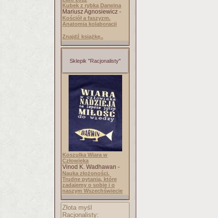
Kubek z rybką Darwina
Mariusz Agnosiewicz -
Kościół a faszyzm.
Anatomia kolaboracji
Znajdź książkę..
Sklepik "Racjonalisty"
Koszulka Wiara w
Człowieka
Vinod K. Wadhawan -
Nauka złożoności.
Trudne pytania, które
zadajemy o sobie i o
naszym Wszechświecie
Złota myśl
Racjonalisty: