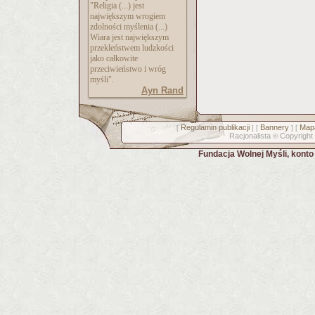
"Religia (...) jest
największym wrogiem
zdolności myślenia (...)
Wiara jest największym
przekleństwem ludzkości
jako całkowite
przeciwieństwo i wróg
myśli".
Ayn Rand
Regulamin publikacji
Bannery
Mapa
[
] [
] [
Racjonalista
Copyright
©
Fundacja Wolnej Myśli, kont