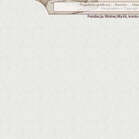
Regulamin publikacji
Bannery
Mapa
[
] [
] [
Racjonalista
Copyright
©
Fundacja Wolnej Myśli, kont