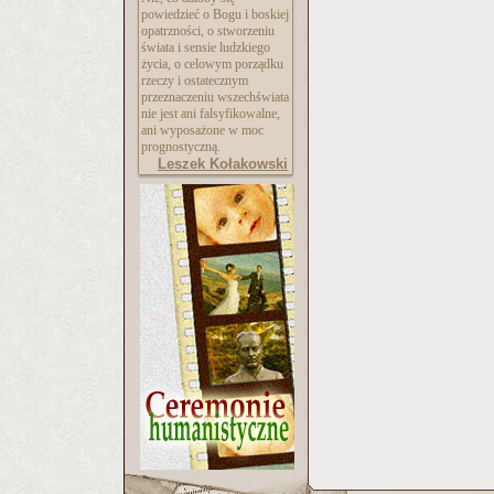
powiedzieć o Bogu i boskiej
opatrzności, o stworzeniu
świata i sensie ludzkiego
życia, o celowym porządku
rzeczy i ostatecznym
przeznaczeniu wszechświata
nie jest ani falsyfikowalne,
ani wyposażone w moc
prognostyczną.
Leszek Kołakowski