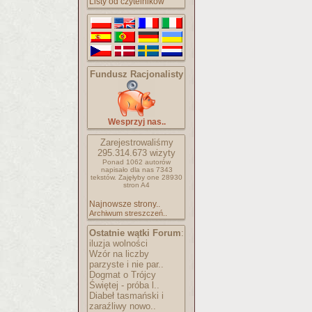
Listy od czytelników
Fundusz Racjonalisty
Wesprzyj nas..
Zarejestrowaliśmy
295.314.673
wizyty
Ponad 1062 autorów
napisało
dla nas 7343
tekstów.
Zajęłyby one 28930
stron A4
Najnowsze strony..
Archiwum streszczeń..
Ostatnie wątki Forum
:
iluzja wolności
Wzór na liczby
parzyste i nie par..
Dogmat o Trójcy
Świętej - próba l..
Diabeł tasmański i
zaraźliwy nowo..