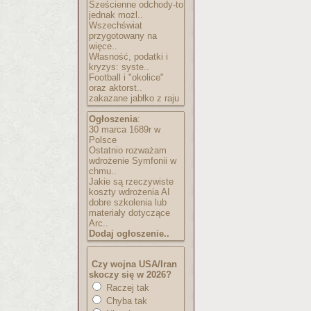
Sześcienne odchody-to
jednak możl..
Wszechświat
przygotowany na
więce..
Własność, podatki i
kryzys: syste..
Football i "okolice"
oraz aktorst..
zakazane jabłko z raju
Ogłoszenia
:
30 marca 1689r w
Polsce
Ostatnio rozważam
wdrożenie Symfonii w
chmu..
Jakie są rzeczywiste
koszty wdrożenia AI
dobre szkolenia lub
materiały dotyczące
Arc..
Dodaj ogłoszenie..
Czy wojna USA/Iran
skoczy się w 2026?
Raczej tak
Chyba tak