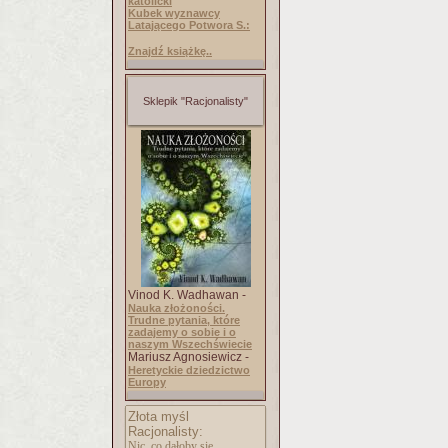
katolicki
Kubek wyznawcy
Latającego Potwora S.:
Znajdź książkę..
Sklepik "Racjonalisty"
Vinod K. Wadhawan -
Nauka złożoności.
Trudne pytania, które
zadajemy o sobie i o
naszym Wszechświecie
Mariusz Agnosiewicz -
Heretyckie dziedzictwo
Europy
Złota myśl
Racjonalisty:
Nic, co dałoby się