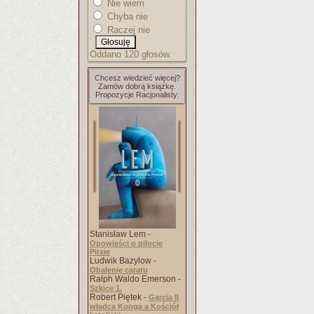
Nie wiem
Chyba nie
Raczej nie
Oddano 120 głosów.
Chcesz wiedzieć więcej?
Zamów dobrą książkę.
Propozycje Racjonalisty:
Stanisław Lem -
Opowieści o pilocie
Pirxie
Ludwik Bazylow -
Obalenie caratu
Ralph Waldo Emerson -
Szkice 1.
Robert Piętek -
Garcia II
władca Konga a Kościół