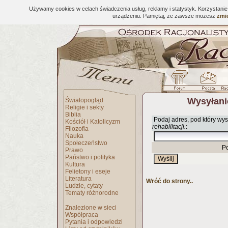
Używamy cookies w celach świadczenia usług, reklamy i statystyk. Korzystani
urządzeniu. Pamiętaj, że zawsze możesz
zmie
Wysyłani
Światopogląd
Religie i sekty
Biblia
Podaj adres, pod który wys
Kościół i Katolicyzm
rehabilitacji.
:
Filozofia
Nauka
Społeczeństwo
P
Prawo
Państwo i polityka
Kultura
Felietony i eseje
Literatura
Wróć do strony..
Ludzie, cytaty
Tematy różnorodne
Znalezione w sieci
Współpraca
Pytania i odpowiedzi