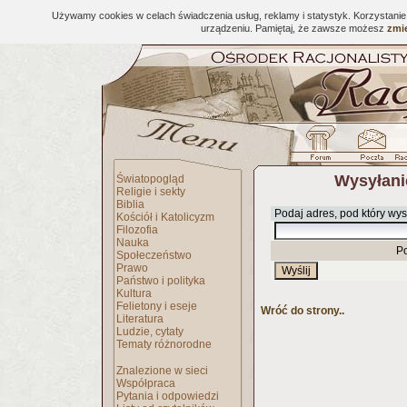
Używamy cookies w celach świadczenia usług, reklamy i statystyk. Korzystani
urządzeniu. Pamiętaj, że zawsze możesz
zmie
Wysyłani
Światopogląd
Religie i sekty
Biblia
Podaj adres, pod który wys
Kościół i Katolicyzm
Filozofia
Nauka
P
Społeczeństwo
Prawo
Państwo i polityka
Kultura
Felietony i eseje
Wróć do strony..
Literatura
Ludzie, cytaty
Tematy różnorodne
Znalezione w sieci
Współpraca
Pytania i odpowiedzi