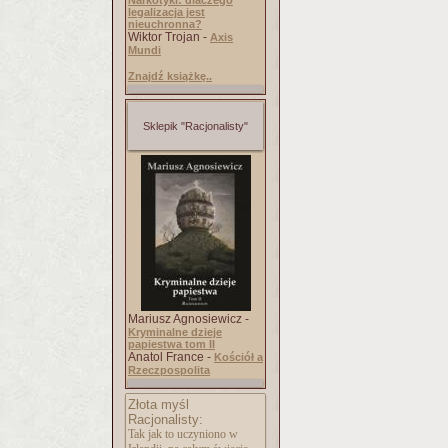
Narkotyki: dlaczego
legalizacja jest
nieuchronna?
Wiktor Trojan -
Axis
Mundi
Znajdź książkę..
Sklepik "Racjonalisty"
Mariusz Agnosiewicz -
Kryminalne dzieje
papiestwa tom II
Anatol France -
Kościół a
Rzeczpospolita
Złota myśl
Racjonalisty:
Tak jak to uczyniono w