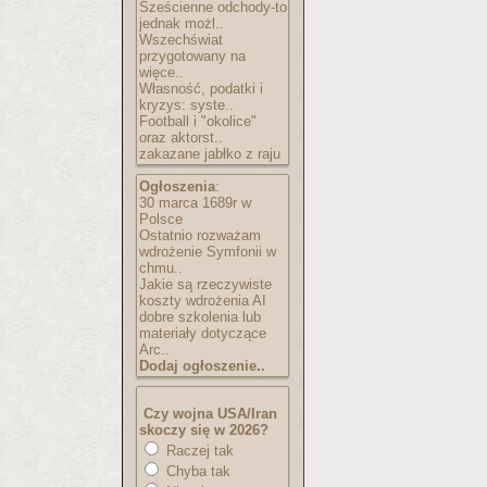
Sześcienne odchody-to
jednak możl..
Wszechświat
przygotowany na
więce..
Własność, podatki i
kryzys: syste..
Football i "okolice"
oraz aktorst..
zakazane jabłko z raju
Ogłoszenia
:
30 marca 1689r w
Polsce
Ostatnio rozważam
wdrożenie Symfonii w
chmu..
Jakie są rzeczywiste
koszty wdrożenia AI
dobre szkolenia lub
materiały dotyczące
Arc..
Dodaj ogłoszenie..
Czy wojna USA/Iran
skoczy się w 2026?
Raczej tak
Chyba tak