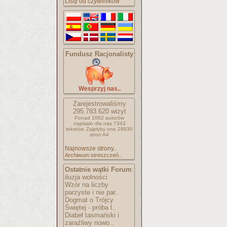
Listy od czytelników
Fundusz Racjonalisty
Wesprzyj nas..
Zarejestrowaliśmy
295.783.620
wizyt
Ponad 1062 autorów
napisało
dla nas 7343
tekstów.
Zajęłyby one 28930
stron A4
Najnowsze strony..
Archiwum streszczeń..
Ostatnie wątki Forum
:
iluzja wolności
Wzór na liczby
parzyste i nie par..
Dogmat o Trójcy
Świętej - próba l..
Diabeł tasmański i
zaraźliwy nowo..