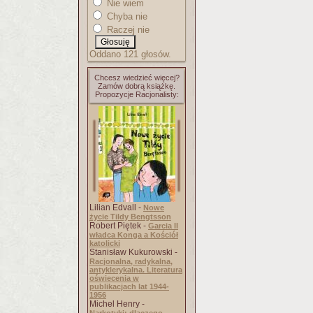
Nie wiem
Chyba nie
Raczej nie
Oddano 121 głosów.
Chcesz wiedzieć więcej?
Zamów dobrą książkę.
Propozycje Racjonalisty:
Lilian Edvall -
Nowe
życie Tildy Bengtsson
Robert Piętek -
Garcia II
władca Konga a Kościół
katolicki
Stanisław Kukurowski -
Racjonalna, radykalna,
antyklerykalna. Literatura
oświecenia w
publikacjach lat 1944-
1956
Michel Henry -