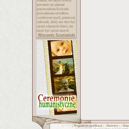
Irlandii, na całym świecie
powinno się zakazać
pracownikom Kościoła
prowadzenia ośrodków
wychowawczych, ponieważ
człowiek, który nie chce być
ojcem własnych dzieci, nie
może być ojcem innych.
Wincenty Szymański
Regulamin publikacji
Bannery
Mapa
[
] [
] [