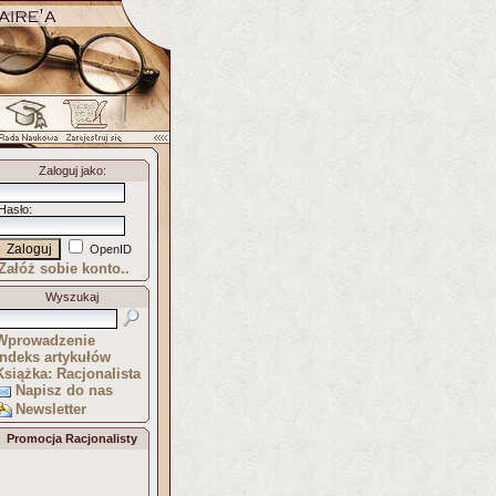
Zaloguj jako
:
Hasło
:
OpenID
Załóż sobie konto..
Wyszukaj
Wprowadzenie
Indeks artykułów
Książka: Racjonalista
Napisz do nas
Newsletter
Promocja Racjonalisty