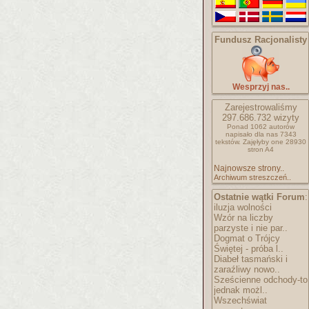
Fundusz Racjonalisty
Wesprzyj nas..
Zarejestrowaliśmy
297.686.732
wizyty
Ponad 1062 autorów
napisało
dla nas 7343
tekstów.
Zajęłyby one 28930
stron A4
Najnowsze strony..
Archiwum streszczeń..
Ostatnie wątki Forum
:
iluzja wolności
Wzór na liczby
parzyste i nie par..
Dogmat o Trójcy
Świętej - próba l..
Diabeł tasmański i
zaraźliwy nowo..
Sześcienne odchody-to
jednak możl..
Wszechświat