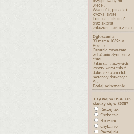
przygotowany na
więce..
Własność, podatki i
kryzys: syste..
Football i "okolice"
oraz aktorst..
zakazane jabłko z raju
Ogłoszenia
:
30 marca 1689r w
Polsce
Ostatnio rozważam
wdrożenie Symfonii w
chmu..
Jakie są rzeczywiste
koszty wdrożenia AI
dobre szkolenia lub
materiały dotyczące
Arc..
Dodaj ogłoszenie..
Czy wojna USA/Iran
skoczy się w 2026?
Raczej tak
Chyba tak
Nie wiem
Chyba nie
Raczej nie