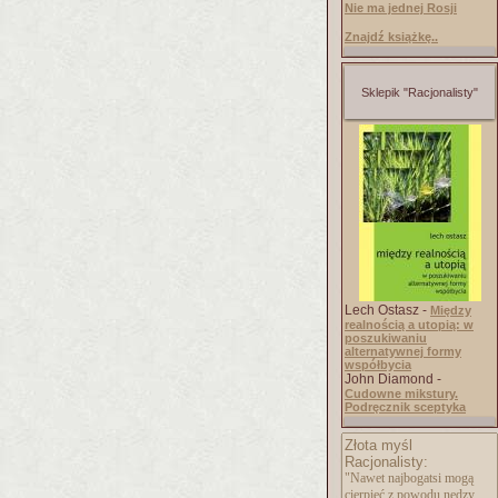
Nie ma jednej Rosji
Znajdź książkę..
Sklepik "Racjonalisty"
Lech Ostasz -
Między
realnością a utopią: w
poszukiwaniu
alternatywnej formy
współbycia
John Diamond -
Cudowne mikstury.
Podręcznik sceptyka
Złota myśl
Racjonalisty:
"Nawet najbogatsi mogą
cierpieć z powodu nędzy