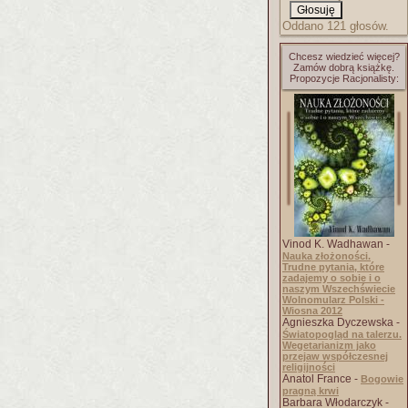
Oddano 121 głosów.
Chcesz wiedzieć więcej?
Zamów dobrą książkę.
Propozycje Racjonalisty:
Vinod K. Wadhawan -
Nauka złożoności.
Trudne pytania, które
zadajemy o sobie i o
naszym Wszechświecie
Wolnomularz Polski -
Wiosna 2012
Agnieszka Dyczewska -
Światopogląd na talerzu.
Wegetarianizm jako
przejaw współczesnej
religijności
Anatol France -
Bogowie
pragną krwi
Barbara Włodarczyk -