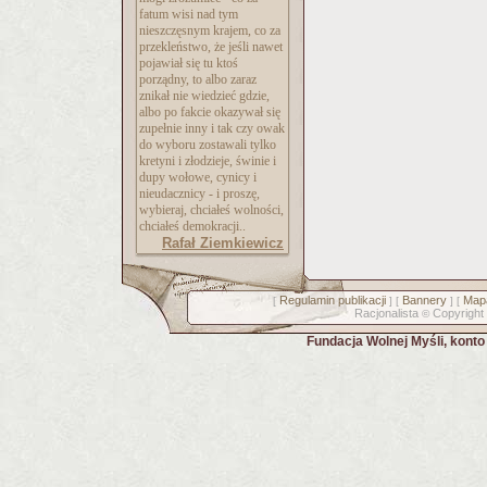
fatum wisi nad tym
nieszczęsnym krajem, co za
przekleństwo, że jeśli nawet
pojawiał się tu ktoś
porządny, to albo zaraz
znikał nie wiedzieć gdzie,
albo po fakcie okazywał się
zupełnie inny i tak czy owak
do wyboru zostawali tylko
kretyni i złodzieje, świnie i
dupy wołowe, cynicy i
nieudacznicy - i proszę,
wybieraj, chciałeś wolności,
chciałeś demokracji..
Rafał Ziemkiewicz
Regulamin publikacji
Bannery
Mapa
[
] [
] [
Racjonalista
Copyright
©
Fundacja Wolnej Myśli, kont