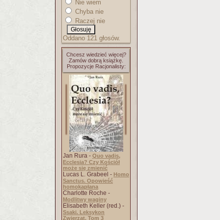
Nie wiem
Chyba nie
Raczej nie
Oddano 121 głosów.
Chcesz wiedzieć więcej?
Zamów dobrą książkę.
Propozycje Racjonalisty:
Jan Rura -
Quo vadis,
Ecclesia? Czy Kościół
może się zmienić
Lucas L. Grabeel -
Homo
Sanctus. Opowieść
homokapłana
Charlotte Roche -
Modlitwy waginy
Elisabeth Keller (red.) -
Ssaki. Leksykon
Zwierząt. Tom 3