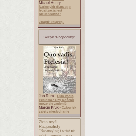
Michel Henry -
Narkotyki: dlaczego
legalizacja jest
nieuchronna?
Znajdź książkę..
Sklepik "Racjonalisty"
Jan Rura -
Quo vadis,
Ecclesia? Czy Kościół
może się zmienić
Marcin Kruk -
Człowiek
zajęty niesłychanie
Złota myśl
Racjonalisty:
"Napatrzył się i wciąż nie
mógł zrozumieć - co za