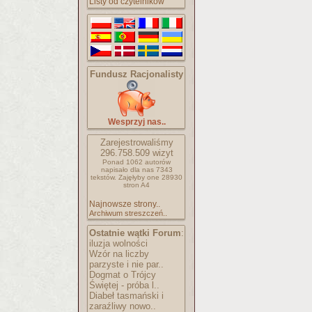
Listy od czytelników
Fundusz Racjonalisty
Wesprzyj nas..
Zarejestrowaliśmy
296.758.509
wizyt
Ponad 1062 autorów
napisało
dla nas 7343
tekstów.
Zajęłyby one 28930
stron A4
Najnowsze strony..
Archiwum streszczeń..
Ostatnie wątki Forum
:
iluzja wolności
Wzór na liczby
parzyste i nie par..
Dogmat o Trójcy
Świętej - próba l..
Diabeł tasmański i
zaraźliwy nowo..