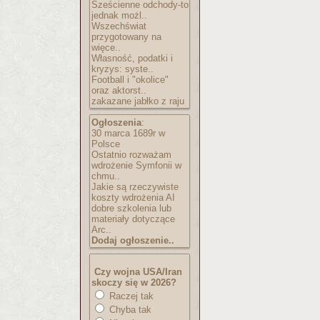
Sześcienne odchody-to
jednak możl..
Wszechświat
przygotowany na
więce..
Własność, podatki i
kryzys: syste..
Football i "okolice"
oraz aktorst..
zakazane jabłko z raju
Ogłoszenia
:
30 marca 1689r w
Polsce
Ostatnio rozważam
wdrożenie Symfonii w
chmu..
Jakie są rzeczywiste
koszty wdrożenia AI
dobre szkolenia lub
materiały dotyczące
Arc..
Dodaj ogłoszenie..
Czy wojna USA/Iran
skoczy się w 2026?
Raczej tak
Chyba tak