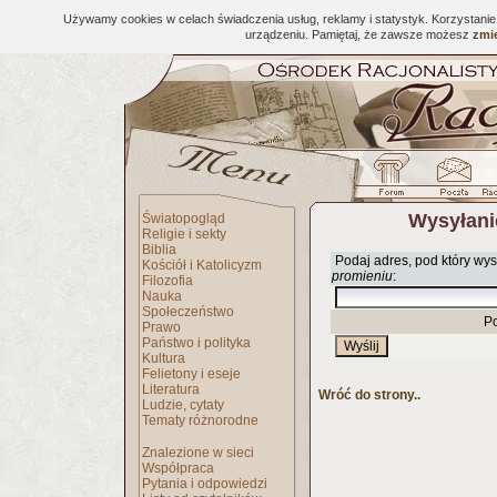
Używamy cookies w celach świadczenia usług, reklamy i statystyk. Korzystani
urządzeniu. Pamiętaj, że zawsze możesz
zmie
Wysyłani
Światopogląd
Religie i sekty
Biblia
Podaj adres, pod który wys
Kościół i Katolicyzm
promieniu
:
Filozofia
Nauka
Społeczeństwo
P
Prawo
Państwo i polityka
Kultura
Felietony i eseje
Literatura
Wróć do strony..
Ludzie, cytaty
Tematy różnorodne
Znalezione w sieci
Współpraca
Pytania i odpowiedzi