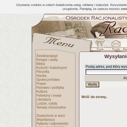
Używamy cookies w celach świadczenia usług, reklamy i statystyk. Korzystani
urządzeniu. Pamiętaj, że zawsze możesz
zmie
Wysyłani
Światopogląd
Religie i sekty
Biblia
Podaj adres, pod który wys
Kościół i Katolicyzm
Filozofia
Nauka
P
Społeczeństwo
Prawo
Państwo i polityka
Kultura
Felietony i eseje
Wróć do strony..
Literatura
Ludzie, cytaty
Tematy różnorodne
Znalezione w sieci
Współpraca
Pytania i odpowiedzi