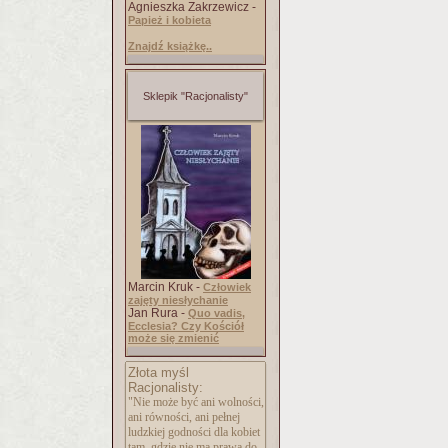
Agnieszka Zakrzewicz -
Papież i kobieta
Znajdź książkę..
Sklepik "Racjonalisty"
Marcin Kruk -
Człowiek
zajęty niesłychanie
Jan Rura -
Quo vadis,
Ecclesia? Czy Kościół
może się zmienić
Złota myśl
Racjonalisty:
"Nie może być ani wolności,
ani równości, ani pełnej
ludzkiej godności dla kobiet
tam, gdzie nie ma prawa do