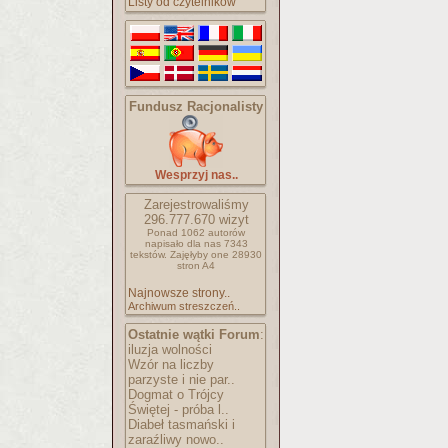
Listy od czytelników
Fundusz Racjonalisty
Wesprzyj nas..
Zarejestrowaliśmy
296.777.670
wizyt
Ponad 1062 autorów
napisało
dla nas 7343
tekstów.
Zajęłyby one 28930
stron A4
Najnowsze strony..
Archiwum streszczeń..
Ostatnie wątki Forum
:
iluzja wolności
Wzór na liczby
parzyste i nie par..
Dogmat o Trójcy
Świętej - próba l..
Diabeł tasmański i
zaraźliwy nowo..