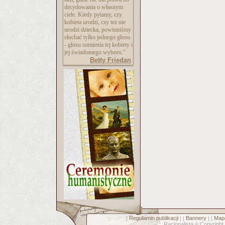
decydowania o własnym
ciele. Kiedy pytamy, czy
kobieta urodzi, czy też nie
urodzi dziecka, powinniśmy
słuchać tylko jednego głosu
- głosu sumienia tej kobiety i
jej świadomego wyboru."
Betty Friedan
Regulamin publikacji
Bannery
Mapa
[
] [
] [
Racjonalista
Copyright
©