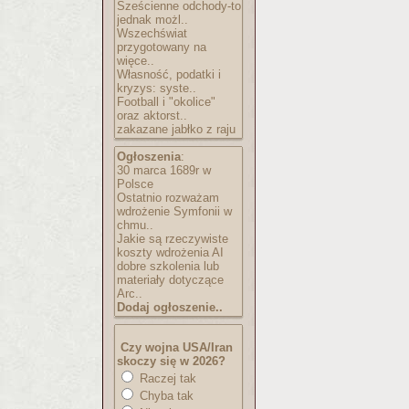
Sześcienne odchody-to
jednak możl..
Wszechświat
przygotowany na
więce..
Własność, podatki i
kryzys: syste..
Football i "okolice"
oraz aktorst..
zakazane jabłko z raju
Ogłoszenia
:
30 marca 1689r w
Polsce
Ostatnio rozważam
wdrożenie Symfonii w
chmu..
Jakie są rzeczywiste
koszty wdrożenia AI
dobre szkolenia lub
materiały dotyczące
Arc..
Dodaj ogłoszenie..
Czy wojna USA/Iran
skoczy się w 2026?
Raczej tak
Chyba tak