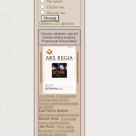
Nie wiem
Chyba nie
Raczej nie
Oddano 121 głosów.
Chcesz wiedzieć więcej?
Zamów dobrą książkę.
Propozycje Racjonalisty:
Ars Regia. Czasopismo
poświęcone myśli i
historii wolnomularstwa.
Nr 2/1993
Karl Heinz Bohrer -
Absolutna teraźniejszość
Marcin Kruk -
Człowiek
zajęty niesłychanie
Jan Rura -
Quo vadis,
Ecclesia? Czy Kościół
może się zmienić