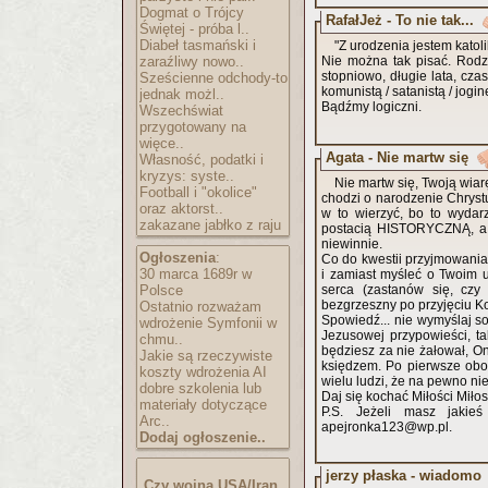
Dogmat o Trójcy
RafałJeż - To nie tak...
Świętej - próba l..
Diabeł tasmański i
"Z urodzenia jestem katol
zaraźliwy nowo..
Nie można tak pisać. Rodzę
stopniowo, długie lata, cz
Sześcienne odchody-to
komunistą / satanistą / jog
jednak możl..
Bądźmy logiczni.
Wszechświat
przygotowany na
więce..
Agata - Nie martw się
Własność, podatki i
kryzys: syste..
Nie martw się, Twoją wiar
Football i "okolice"
chodzi o narodzenie Chrystu
oraz aktorst..
w to wierzyć, bo to wydarze
zakazane jabłko z raju
postacią HISTORYCZNĄ, a t
niewinnie.
Ogłoszenia
:
Co do kwestii przyjmowania
30 marca 1689r w
i zamiast myśleć o Twoim 
Polsce
serca (zastanów się, czy
bezgrzeszny po przyjęciu Ko
Ostatnio rozważam
Spowiedź... nie wymyślaj so
wdrożenie Symfonii w
Jezusowej przypowieści, ta
chmu..
będziesz za nie żałował, On
Jakie są rzeczywiste
księdzem. Po pierwsze obo
koszty wdrożenia AI
wielu ludzi, że na pewno ni
dobre szkolenia lub
Daj się kochać Miłości Miłos
materiały dotyczące
P.S. Jeżeli masz jakie
Arc..
apejronka123@wp.pl.
Dodaj ogłoszenie..
jerzy płaska - wiadomo
Czy wojna USA/Iran