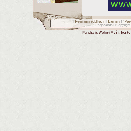
Regulamin publikacji
Bannery
Mapa
[
] [
] [
Racjonalista
Copyright
©
Fundacja Wolnej Myśli, kont