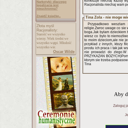
konkluzje niechaj każdy wy
Narkotyki: dlaczego
legalizacja jest
nieuchronna?
Znajdź książkę..
Tina Zola - nie moge wie
Przypadkowo weszlam n
Złota myśl
religie.Zwroc uwage co sie 
Racjonalisty:
boga.Jak bylam dzieckiem to
Starość we wszystko
wiesz co :bylo to niemozli
wierzy. Wiek średni we
to moim dzieciom,ale nie je
wszystko wątpi. Młodość
przyklad z innych, ktozy fi
wszystko wie.
prostu ich praca i tak jak 
Oscar Wilde
nie prowadzi do zlego.W 
PRZYKAZAN BOZYCH)Pomysl c
ktorym sie trzeba podpasow
Tina
Aby d
Zaloguj j
Je