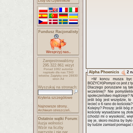
Listy od czytelników
Fundusz Racjonalisty
Wesprzyj nas..
Zarejestrowaliśmy
295.322.861
wizyt
Ponad 1062 autorów
Alpha Phoenicis
2 n
napisało
dla nas 7343
tekstów.
Zajęłyby one 28930
>W koncu musza byc 
stron A4
BOZYCH)Pomysl co jest z ty
Wyszukaj na stronach:
Dlaczego poruszane są ta
wcześniej? Nie pomyśleliści
społeczeństwo mądrzeje? No
Kryteria szczegółowe
jeśli bóg jest wszędzie, t
lecieć o 6 rano do kościoła
Najnowsze strony..
Kolejny? Proszę: jeśli bóg
Archiwum streszczeń..
kościoły wysadzane są złot
(chodzi mi o wysokość, wię
Ostatnie wątki Forum
:
się je, skoro można by było
iluzja wolności
by ludzie zamiast pomagać i
Wzór na liczby
parzyste i nie par..