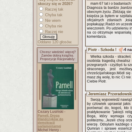
skoczy się w 2026?
mam 67 lat i o badaniach 
Diagnoza ta bardzo ,bardzo 
Raczej tak
obecnym życiu. Zbliżają si
Chyba tak
księdza ja byłem w szpital
oficjalnych zdaniach ,
Nie wiem
popłakując.Radzi on uczestniczenie w modlitwach za chorych ,ktore odbywają się w naszym kościele
Chyba nie
wieczorem. Po udzieleniu i
Raczej nie
na co otrzymuje wspaniałą
komentarza.
Oddano 120 głosów.
Piotr - Szkoda !
-4 na
Chcesz wiedzieć więcej?
Zamów dobrą książkę.
Wielka szkoda - straciłeś 
Propozycje Racjonalisty:
osobista tragedią chwalisz
przegranych - czyżbyś tu sz
straconego, jest możl
chrześcijańskiego.Módl się 
masz złą wolę, to nic Ci nie
Ciebie Piotr.
Jeremiasz Przeradowski 
Swoją wypowiedź nawiąże do konkluzji autorki poprzedniego 
by czlowiek uprawiał jakis sport, jeżel
porównać do, kogoś, kto by na
Cezary Lusiński -
praktykowanie "jakiejś rel
Parnell. Droga
Boga, który wymaga czy
Irlandczyków do
politeizmu...Jezeli chcę o
demokracji
wierzę. Odsylam każdego d
parlamentarnej
Qumran i sprawe esseńczyk
Michel Henry -