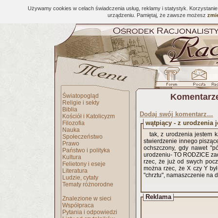
Używamy cookies w celach świadczenia usług, reklamy i statystyk. Korzystani
urządzeniu. Pamiętaj, że zawsze możesz
zmie
Komentarze
Światopogląd
Religie i sekty
Biblia
Dodaj swój komentarz…
Kościół i Katolicyzm
wątpiący - z urodzenia 
Filozofia
Nauka
tak, z urodzenia jestem 
Społeczeństwo
stwierdzenie innego pisząceg
Prawo
ochszczony, gdy nawet "p
Państwo i polityka
urodzeniu- TO RODZICE zade
Kultura
rzec, że już od swych pocz
Felietony i eseje
można rzec, że X czy Y był
Literatura
"chrztu", namaszczenie na 
Ludzie, cytaty
Tematy różnorodne
Reklama
Znalezione w sieci
Współpraca
Pytania i odpowiedzi