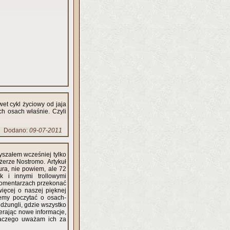
wet cykl życiowy od jaja
ch osach właśnie. Czyli
Dodano:
09-07-2011
łyszałem wcześniej tylko
erze Nostromo. Artykuł
ura, nie powiem, ale 72
k i innymi trollowymi
komentarzach przekonać
ięcej o naszej pięknej
żemy poczytać o osach-
dżungli, gdzie wszystko
ierając nowe informacje,
laczego uważam ich za