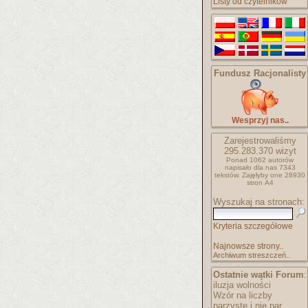
Listy od czytelników
Fundusz Racjonalisty
Wesprzyj nas..
Zarejestrowaliśmy
295.283.370
wizyt
Ponad 1062 autorów
napisało
dla nas 7343
tekstów.
Zajęłyby one 28930
stron A4
Wyszukaj na stronach:
Kryteria szczegółowe
Najnowsze strony..
Archiwum streszczeń..
Ostatnie wątki Forum
:
iluzja wolności
Wzór na liczby
parzyste i nie par..