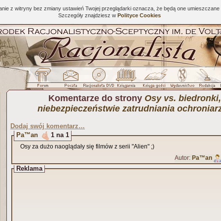
tanie z witryny bez zmiany ustawień Twojej przeglądarki oznacza, że będą one umieszcza
Szczegóły znajdziesz w
Polityce Cookies
Komentarze do strony
Osy vs. biedronki,
niebezpieczeństwie zatrudniania ochroniar
Dodaj swój komentarz…
Pa™an
1 na 1
Osy za dużo naoglądały się filmów z serii "Alien" ;)
Autor:
Pa™an
Reklama