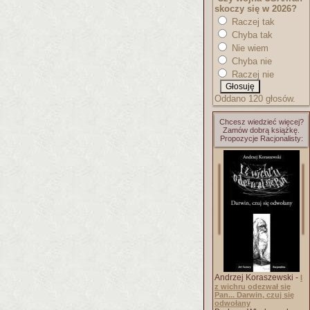
skoczy się w 2026?
Raczej tak
Chyba tak
Nie wiem
Chyba nie
Raczej nie
Oddano 120 głosów.
Chcesz wiedzieć więcej?
Zamów dobrą książkę.
Propozycje Racjonalisty:
Andrzej Koraszewski -
I
z wichru odezwał się
Pan... Darwin, czuj się
odwołany