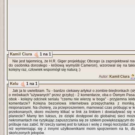
Kamil Ciura
1 na 1
Nie jest tajemnicą, że H.R. Giger projektując Obcego (a zaprojektował na
do osobnika dorosłego - królową wymyślił Cameron), wzorował się na taki
kolejny raz, człowiek wspomógł się naturą :)
Autor:
Kamil Ciura
Kelu
1 na 1
Jak ja to uwielbiam. Tu - bardzo ciekawy artykuł o zombie-biedronkach (s
o mrówkach "używanych" przez grzyby) - 2 komentarze, oba o Ósmym Pasaż
obok - kolejny odcinek serialu "czemu nie wierzę w boga" - przyjemna lekt
komentarze? Kolejna bezcelowa internetowa przepychanka z moniką.
misjonarzami. Na cholerę, za przeproszeniem, marnować czas próbując w 
przekonanych, skoro możemy klikać w link za linkiem i dowiadywać się w
planecie? Mamy ten luksus, że dzięki dostępowi do globalnej sieci mo
nekromantach nie ryzykując zapuszczania się ze szkłem powiększającym do 
próbuje nas zabić. W rzeczy samej jest to luksus i wolę z niego korzystać zb
niż wymieniając się z innymi użytkownikami moim spojrzeniem na to, d
skończonych jełopów.