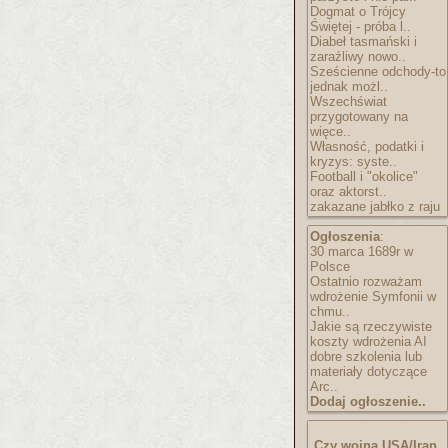
Dogmat o Trójcy
Świętej - próba l..
Diabeł tasmański i
zaraźliwy nowo..
Sześcienne odchody-to
jednak możl..
Wszechświat
przygotowany na
więce..
Własność, podatki i
kryzys: syste..
Football i "okolice"
oraz aktorst..
zakazane jabłko z raju
Ogłoszenia
:
30 marca 1689r w
Polsce
Ostatnio rozważam
wdrożenie Symfonii w
chmu..
Jakie są rzeczywiste
koszty wdrożenia AI
dobre szkolenia lub
materiały dotyczące
Arc..
Dodaj ogłoszenie..
Czy wojna USA/Iran