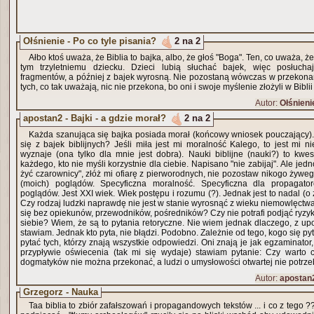
Ołśnienie - Po co tyle pisania?
2 na 2
Ałbo ktoś uważa, że Biblia to bajka, albo, że głoś "Boga". Ten, co uważa, że to bajka, niech powie o
tym trzyletniemu dziecku. Dzieci lubią słuchać bajek, więc posłucha
fragmentów, a później z bajek wyrosną. Nie pozostaną wówczas w przekonani
tych, co tak uważają, nic nie przekona, bo oni i swoje myślenie złożyli w Biblii
Autor:
Ołśnieni
apostan2 - Bajki - a gdzie morał?
2 na 2
Każda szanująca się bajka posiada morał (końcowy wniosek pouczający
się z bajek biblijnych? Jeśli miła jest mi moralność Kalego, to jest mi ni
wyznaje (ona tylko dla mnie jest dobra). Nauki biblijne (nauki?) to kwesti
każdego, kto nie myśli korzystnie dla ciebie. Napisano "nie zabijaj". Ale jed
żyć czarownicy", złóż mi ofiarę z pierworodnych, nie pozostaw nikogo żyweg
(moich) poglądów. Specyficzna moralność. Specyficzna dla propagato
poglądów. Jest XXI wiek. Wiek postępu i rozumu (?). Jednak jest to nadal (
Czy rodzaj ludzki naprawdę nie jest w stanie wyrosnąć z wieku niemowlęctwa
się bez opiekunów, przewodników, pośredników? Czy nie potrafi podjąć ryzy
siebie? Wiem, że są to pytania retoryczne. Nie wiem jednak dlaczego, z up
stawiam. Jednak kto pyta, nie błądzi. Podobno. Zależnie od tego, kogo się p
pytać tych, którzy znają wszystkie odpowiedzi. Oni znają je jak egzaminator
przypływie oświecenia (tak mi się wydaje) stawiam pytanie: Czy warto ci
dogmatyków nie można przekonać, a ludzi o umysłowości otwartej nie potrz
Autor:
apostan
Grzegorz - Nauka
Taa biblia to zbiór zafałszowań i propagandowych tekstów ... i co z tego 