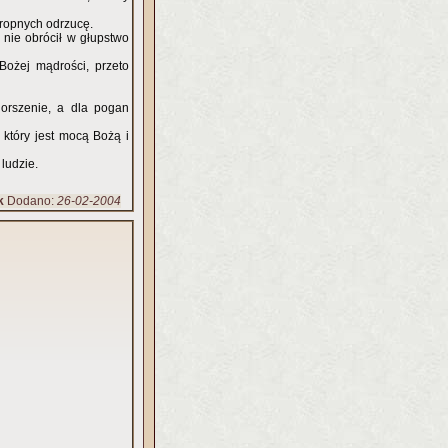
ropnych odrzucę.
nie obrócił w głupstwo
ożej mądrości, przeto
orszenie, a dla pogan
 który jest mocą Bożą i
ludzie.
k
Dodano:
26-02-2004