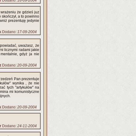
r
Dodano:
16-09-2004
wrażeniu że gdzieś juz
e skończył, a to powinno
ówniż prezentuję jedynie
k
Dodano:
17-09-2004
ypowiadać, uważasz, że
mi licznymi radami jakie
 mentalnie, gdyż ja nie
z
Dodano:
20-09-2004
przedzeń Pan prezentuje
ykułów" wynika , że nie
czać tych "artykułów" na
omina mi komunistyczne
ijnych.
k
Dodano:
20-09-2004
r
Dodano:
24-11-2004