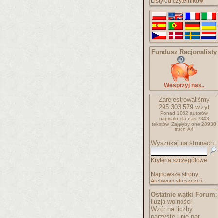
Listy od czytelników
Fundusz Racjonalisty
Wesprzyj nas..
Zarejestrowaliśmy
295.303.579
wizyt
Ponad 1062 autorów
napisało
dla nas 7343
tekstów.
Zajęłyby one 28930
stron A4
Wyszukaj na stronach:
Kryteria szczegółowe
Najnowsze strony..
Archiwum streszczeń..
Ostatnie wątki Forum
:
iluzja wolności
Wzór na liczby
parzyste i nie par..