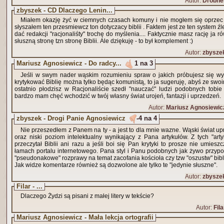
Autor:
Drobne
zbyszek - CD Dlaczego Lenin...
Miałem okazję żyć w ciemnych czasach komuny i nie mogłem się oprzec 
słyszałem ten przesmiewcz ton dotyczacy biblii . Faktem jest ze ten system źl
dać redakcji "racjonaliśty" trochę do myślenia.... Faktycznie masz rację ja r
słuszną stronę tzn stronę Biblii. Ale dziękuję - to był komplement :)
Autor:
zbysze
Mariusz Agnosiewicz - Do radcy...
1 na 3
Jeśli w swym nader wąskim rozumieniu spraw o jakich próbujesz się w
krytykować Biblię można tylko będąc komunistą, to ja sugeruję, abyś ze swoi
ostatnio płodzisz w Racjonaliście szedł "nauczać" ludzi podobnych tobie
bardzo mam chęć wchodzić w twój własny świat urojeń, fantazji i uprzedzeń.
Autor:
Mariusz Agnosiewic
zbyszek - Drogi Panie Agnosiewicz
-4 na 4
Nie przeszedłem z Panem na ty - a jest to dla mnie wazne. Wąski świat u
oraz niski poziom intelektualny wynikający z Pana artykułów. Z tych "art
przeczytał Biblii ani razu a jeśli boi się Pan krytyki to prosze nie umiesz
łamach portalu internetowego. Pana styl i Panu podobnych jak żywo przyp
"pseudonakowe" rozprawy na temat zacofania kościoła czy tzw "oszustw" bibl
Jak widze komentarze również są dozwolone ale tylko te "jedynie słuszne".
Autor:
zbysze
Filar - ...
Dlaczego Żydzi są pisani z małej litery w tekście?
Autor:
Fila
Mariusz Agnosiewicz - Mała lekcja ortografii