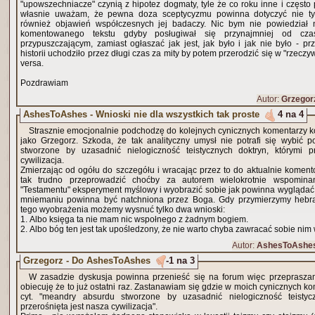
"upowszechniacze" czynią z hipotez dogmaty, tyle że co roku inne i często
własnie uważam, że pewna doza sceptycyzmu powinna dotyczyć nie tylk
również objawień współczesnych jej badaczy. Nic bym nie powiedział negatywnego na temat
komentowanego tekstu gdyby posługiwał się przynajmniej od cz
przypuszczającym, zamiast ogłaszać jak jest, jak było i jak nie było - p
historii uchodziło przez długi czas za mity by potem przerodzić się w "rzeczywi
versa.
Pozdrawiam
Autor:
Grzegor
AshesToAshes - Wnioski nie dla wszystkich tak proste
4 na 4
Strasznie emocjonalnie podchodzę do kolejnych cynicznych komentarzy k
jako Grzegorz. Szkoda, że tak analityczny umysł nie potrafi się wybić
stworzone by uzasadnić nielogiczność teistycznych doktryn, którymi p
cywilizacja.
Zmierzając od ogółu do szczegółu i wracając przez to do aktualnie komen
tak trudno przeprowadzić choćby za autorem wielokrotnie wspomin
"Testamentu" eksperyment myślowy i wyobrazić sobie jak powinna wyglądać
mniemaniu powinna być natchniona przez Boga. Gdy przymierzymy hebra
tego wyobrażenia możemy wysnuć tylko dwa wnioski:
1. Albo księga ta nie mam nic wspołnego z żadnym bogiem.
2. Albo bóg ten jest tak upośledzony, że nie warto chyba zawracać sobie nim
Autor:
AshesToAshe
Grzegorz - Do AshesToAshes
-1 na 3
W zasadzie dyskusja powinna przenieść się na forum więc przeprasza
obiecuję że to już ostatni raz. Zastanawiam się gdzie w moich cynicznych k
cyt. "meandry absurdu stworzone by uzasadnić nielogiczność teistycz
przerośnięta jest nasza cywilizacja".