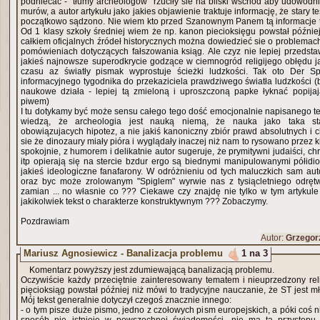
podniecać - "tłumy archeologów" rzuciły sie na bliski wschód aby udowodni
murów, a autor artykułu jako jakies objawienie traktuje informację, że stary 
początkowo sądzono. Nie wiem kto przed Szanownym Panem tą informacje 
Od 1 klasy szkoły średniej wiem że np. kanon piecioksięgu powstał później
całkiem oficjalnych źródeł historycznych można dowiedzieć sie o problemach
pomówieniach dotyczących fałszowania ksiąg. Ale czyz nie lepiej przedsta
jakieś najnowsze superodkrycie godzące w ciemnogród religijego obłędu 
czasu az światły pismak wyprostuje ścieżki ludzkości. Tak oto Der Sp
informacyjnego tygodnika do przekaziciela prawdziwego światła ludzkości (b
naukowe działa - lepiej tą zmieloną i uproszczoną papke łyknać popija
piwem)
I tu dotykamy być może sensu całego tego dość emocjonalnie napisanego t
wiedzą, że archeologia jest nauką niemą, że nauka jako taka stanowi zbiór aktualnie
obowiązujacych hipotez, a nie jakiś kanoniczny zbiór prawd absolutnych i chociaz ostatnio okazało
sie że dinozaury miały pióra i wyglądały inaczej niż nam to rysowano przez kilkadziesi
spokojnie, z humorem i delikatnie autor sugeruje, że prymitywni judaiści, chrześcijanie, muzułmanie
itp opierają się na stercie bzdur ergo są biednymi manipulowanymi półidio
jakieś ideologiczne fanafarony. W odróżnieniu od tych maluczkich sam aut
oraz byc może zrolowanym "Spiglem" wyrwie nas z tysiącletniego odręt
zamian ... no własnie co ??? Ciekawe czy znajdę nie tylko w tym artykule ale na tej całej stronie
jakikolwiek tekst o charakterze konstruktywnym ??? Zobaczymy.
Pozdrawiam
Autor:
Grzegor
Mariusz Agnosiewicz - Banalizacja problemu
1 na 3
Komentarz powyższy jest zdumiewającą banalizacją problemu.
Oczywiście każdy przeciętnie zainteresowany tematem i nieuprzedzony reli
pięcioksiąg powstał później niż mówi to tradycyjne nauczanie, że ST jest m
Mój tekst generalnie dotyczył czegoś znacznie innego:
- o tym pisze duże pismo, jedno z czołowych pism europejskich, a póki coś ni