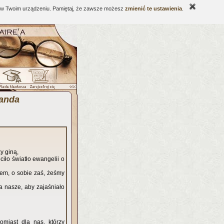
ne w Twoim urządzeniu. Pamiętaj, że zawsze możesz
zmienić te ustawienia
.
ganda
zy giną,
ciło światło ewangelii o
nem, o sobie zaś, żeśmy
ca nasze, aby zajaśniało
omiast dla nas, którzy