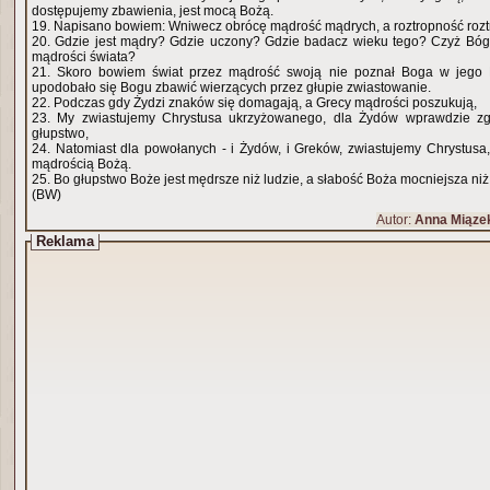
dostępujemy zbawienia, jest mocą Bożą.
19. Napisano bowiem: Wniwecz obrócę mądrość mądrych, a roztropność rozt
20. Gdzie jest mądry? Gdzie uczony? Gdzie badacz wieku tego? Czyż Bóg 
mądrości świata?
21. Skoro bowiem świat przez mądrość swoją nie poznał Boga w jego B
upodobało się Bogu zbawić wierzących przez głupie zwiastowanie.
22. Podczas gdy Żydzi znaków się domagają, a Grecy mądrości poszukują,
23. My zwiastujemy Chrystusa ukrzyżowanego, dla Żydów wprawdzie zg
głupstwo,
24. Natomiast dla powołanych - i Żydów, i Greków, zwiastujemy Chrystusa,
mądrością Bożą.
25. Bo głupstwo Boże jest mędrsze niż ludzie, a słabość Boża mocniejsza niż 
(BW)
Autor:
Anna Miąze
Reklama