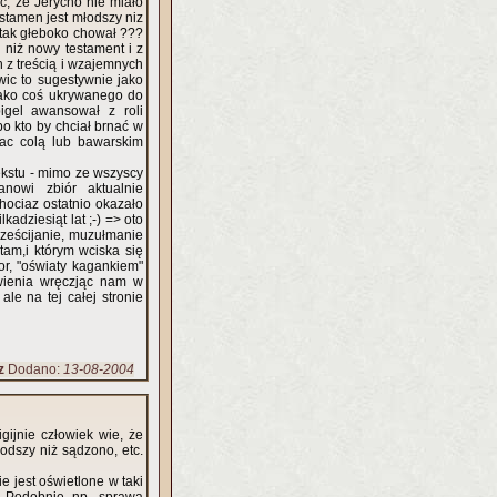
ć, że Jerycho nie miało
testamen jest młodszy niz
tak głeboko chował ???
 niż nowy testament i z
 z treścią i wzajemnych
wic to sugestywnie jako
jako coś ukrywanego do
igel awansował z roli
o kto by chciał brnać w
jac colą lub bawarskim
ekstu - mimo ze wszyscy
ąt lat ;-) => oto
tam,i którym wciska się
or, "oświaty kagankiem"
wienia wręczjąc nam w
z
Dodano:
13-08-2004
gijnie człowiek wie, że
łodszy niż sądzono, etc.
e jest oświetlone w taki