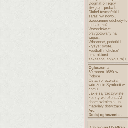
Dogmat o Trójcy
Świętej - próba l..
Diabeł tasmański i
zaraźliwy nowo..
Sześcienne odchody-to
jednak możl..
Wszechświat
przygotowany na
więce..
Własność, podatki i
kryzys: syste..
Football i "okolice"
oraz aktorst..
zakazane jabłko z raju
Ogłoszenia
:
30 marca 1689r w
Polsce
Ostatnio rozważam
wdrożenie Symfonii w
chmu..
Jakie są rzeczywiste
koszty wdrożenia AI
dobre szkolenia lub
materiały dotyczące
Arc..
Dodaj ogłoszenie..
Czy wojna USA/Iran