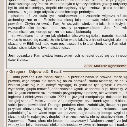
sposób nie istnieje w powszechnej świadomości, nie ma ta przystępu
Jankowskiego czy Paetza: wiadomo było o tym czytelnikom gazety antykleryka
był to fakt nieistniejący, dopóki nie napisały o tym czołowe pisma polskie
odnosząc się do tego artykułu z niemieckiego periodyku.
- pisałem też, że skala tych zafałszowań jest znacznie większa niż d
archeologiczne m.in. Finkelsteina niosą tutaj naprawdę wiele i banali
poważne. Chyba że uważa Pan, że wszystko wiedział o faktach odkrytych
wykopalisk nim jeszcze one zostały przeprowadzone. Jest Pan wi
wtajemniczonym, którego cynizm jest raczej bufonadą.
- nie wiedziano np. o tym jak głeboko fałszywe są dzieje narodu izraelski
wielce to mogło się różnić, że nie tylko wiele faktów z historii świętej, ale i h
ukazanej w Biblii jest mało ware poznawczo. I o to tutaj chodziło, a Pan tuta
datacji pism, jakby to było najistotniejsze
Jeśli poszukuje Pan tekstów konstruktywnych to lepiej udać się do innego 
dział Biblia...
Autor:
Mariusz Agnosiewic
Grzegorz - Odpowiedź
0 na 2
Hmm powiada Pan "banalizacja" - a przecież banał to prawda, może w
prawda, więc chyba nie mam się na co obrażać. Nadal twierdzę, że nauk
wnioski jakie się z jej odkryć wyciąga) to grunt na tyle grząski i zmie
wyrażenie, głupio ferować jednoznaczne wyroki w oparciu o jej hipotezy. 
tak, że jako element rozumowania przyjmujemy hipotezę, ale wniosek to ju
logiczna i obiektywna prawda ??? I to już jest manipulacja dokładnie taka sama jak zarzucana
"drugiej stronie". Moim zdaniem z hipotetycznych przesłanek wychodzi hipote
sobie jasno powiedzieć. Dlatego podałem nieco żartobliwie, licząc na p
przykład dinozaurów, które mimo iż były tak już dobrze zrekonstruowa
paleobiologów nie wiem kogo tam jeszcze, nagle nabrały innego wygladu
okazało się że największy drapieżnik wszechczasów nie był drapieżnikiem ;-
Zapewniam Pana, choc nie jestem namaszczony i "wtajemniczony", że jed
wiedzy jest jej zmienność i niekompletność przy czym nic innego sami naukow