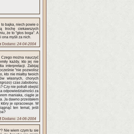
ją trochę ciekawszych
u, że to "głos boga". A
 i ona myśli za nich.
e
Dodano:
24-04-2004
). Czego można nauczyć
emiły każdy, kto jej nie
a interpretacji. Zabijaj
nocześnie "nie pozwolisz
o, kto nie miałby twoich
rów własnych, chorych
o zgrozo) czas zabobonu.
? Czy nie potrafi obejść
ka odpowiedzialności za
orem maniaka, ciągle je
yta. Ja dawno przestałem
, który je opracowuje. W
ągnąć ten temat, jeśli
eba?
2
Dodano:
14-06-2004
??? Nie wiem czym tu sie