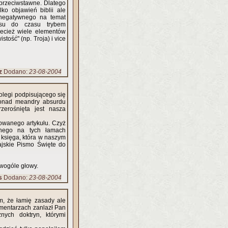
 przeciwstawne. Dlatego
o objawień biblii ale
asu do czasu trybem
rzecież wiele elementów
stość" (np. Troja) i vice
z
Dodano:
23-08-2004
olegi podpisującego się
 ponad meandry absurdu
rzerośnięta jest nasza
towanego artykułu. Czyż
anego na tych łamach
 księga, która w naszym
jskie Pismo Święte do
 wogóle głowy.
s
Dodano:
23-08-2004
m, że łamię zasady ale
omentarzach zanlazł Pan
nych doktryn, którymi