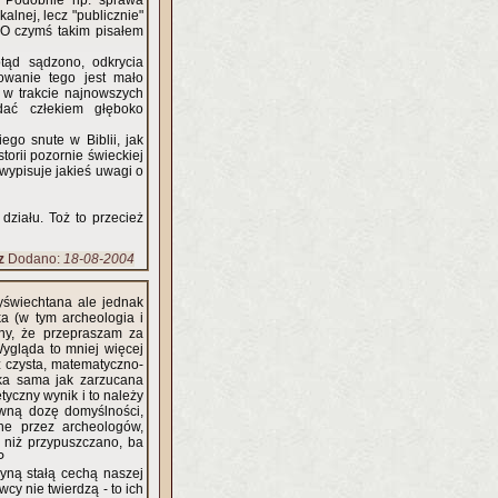
. Podobnie np. sprawa
lnej, lecz "publicznie"
. O czymś takim pisałem
otąd sądzono, odkrycia
zowanie tego jest mało
 w trakcie najnowszych
dać człekiem głęboko
ego snute w Biblii, jak
istorii pozornie świeckiej
j wypisuje jakieś uwagi o
działu. Toż to przecież
z
Dodano:
18-08-2004
yświechtana ale jednak
a (w tym archeologia i
nny, że przepraszam za
Wygląda to mniej więcej
ż czysta, matematyczno-
tyczny wynik i to należy
ewną dozę domyślności,
ne przez archeologów,
 niż przypuszczano, ba
P
yną stałą cechą naszej
cy nie twierdzą - to ich