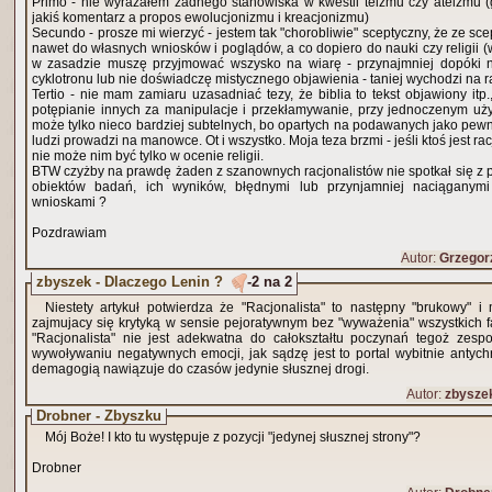
Primo - nie wyrażałem żadnego stanowiska w kwestii teizmu czy ateizmu (
jakiś komentarz a propos ewolucjonizmu i kreacjonizmu)
Secundo - prosze mi wierzyć - jestem tak "chorobliwie" sceptyczny, że ze s
nawet do własnych wniosków i poglądów, a co dopiero do nauki czy religii (
w zasadzie muszę przyjmować wszysko na wiarę - przynajmniej dopóki 
cyklotronu lub nie doświadczę mistycznego objawienia - taniej wychodzi na raz
Tertio - nie mam zamiaru uzasadniać tezy, że biblia to tekst objawiony itp
potępianie innych za manipulacje i przekłamywanie, przy jednoczenym uży
może tylko nieco bardziej subtelnych, bo opartych na podawanych jako pewni
ludzi prowadzi na manowce. Ot i wszystko. Moja teza brzmi - jeśli ktoś jest rac
nie może nim być tylko w ocenie religii.
BTW czyżby na prawdę żaden z szanownych racjonalistów nie spotkał się z 
obiektów badań, ich wyników, błędnymi lub przynjamniej naciąganymi
wnioskami ?
Pozdrawiam
Autor:
Grzegor
zbyszek - Dlaczego Lenin ?
-2 na 2
Niestety artykuł potwierdza że "Racjonalista" to następny "brukowy" i
zajmujacy się krytyką w sensie pejoratywnym bez "wyważenia" wszystkich 
"Racjonalista" nie jest adekwatna do całokształtu poczynań tegoż zesp
wywoływaniu negatywnych emocji, jak sądzę jest to portal wybitnie antychr
demagogią nawiązuje do czasów jedynie słusznej drogi.
Autor:
zbysze
Drobner - Zbyszku
Mój Boże! I kto tu występuje z pozycji "jedynej słusznej strony"?
Drobner