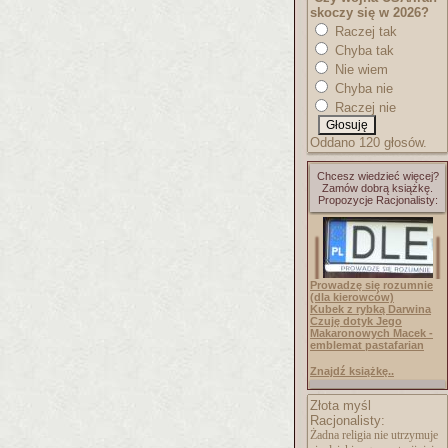
skoczy się w 2026?
Raczej tak
Chyba tak
Nie wiem
Chyba nie
Raczej nie
Oddano 120 głosów.
Chcesz wiedzieć więcej?
Zamów dobrą książkę.
Propozycje Racjonalisty:
Prowadzę się rozumnie
(dla kierowców)
Kubek z rybką Darwina
Czuję dotyk Jego
Makaronowych Macek -
emblemat pastafarian
Znajdź książkę..
Złota myśl
Racjonalisty:
Żadna religia nie utrzymuje