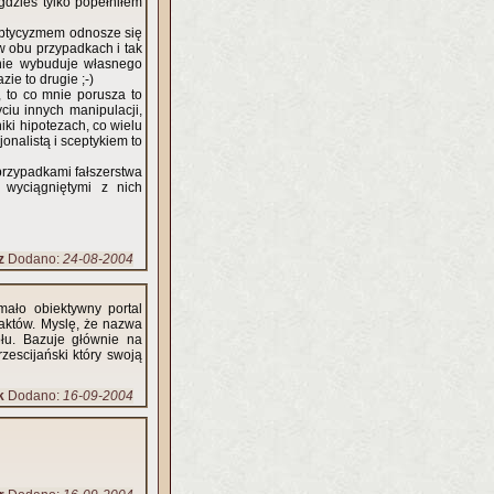
gdzieś tylko popełniłem
ceptycyzmem odnosze się
w obu przypadkach i tak
nie wybuduje własnego
ie to drugie ;-)
., to co mnie porusza to
ciu innych manipulacji,
ki hipotezach, co wielu
jonalistą i sceptykiem to
przypadkami fałszerstwa
 wyciągniętymi z nich
z
Dodano:
24-08-2004
 mało obiektywny portal
faktów. Myslę, że nazwa
ołu. Bazuje głównie na
zescijański który swoją
k
Dodano:
16-09-2004