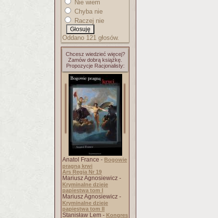
Nie wiem
Chyba nie
Raczej nie
Oddano 121 głosów.
Chcesz wiedzieć więcej?
Zamów dobrą książkę.
Propozycje Racjonalisty:
Anatol France -
Bogowie
pragną krwi
Ars Regia Nr 19
Mariusz Agnosiewicz -
Kryminalne dzieje
papiestwa tom I
Mariusz Agnosiewicz -
Kryminalne dzieje
papiestwa tom II
Stanisław Lem -
Kongres