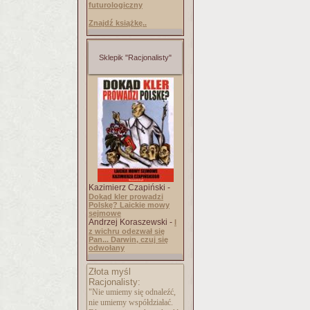
futurologiczny
Znajdź książkę..
Sklepik "Racjonalisty"
Kazimierz Czapiński -
Dokąd kler prowadzi
Polskę? Laickie mowy
sejmowe
Andrzej Koraszewski -
I
z wichru odezwał się
Pan... Darwin, czuj się
odwołany
Złota myśl
Racjonalisty:
"Nie umiemy się odnaleźć,
nie umiemy współdziałać.