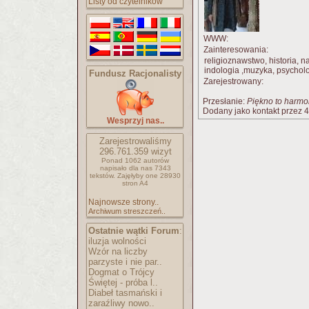
Listy od czytelników
WWW:
Zainteresowania:
religioznawstwo, historia, na
indologia ,muzyka, psychol
Fundusz Racjonalisty
Zarejestrowany:
Przesłanie:
Piękno to harmo
Dodany jako kontakt przez 4
Wesprzyj nas..
Zarejestrowaliśmy
296.761.359
wizyt
Ponad 1062 autorów
napisało
dla nas 7343
tekstów.
Zajęłyby one 28930
stron A4
Najnowsze strony..
Archiwum streszczeń..
Ostatnie wątki Forum
:
iluzja wolności
Wzór na liczby
parzyste i nie par..
Dogmat o Trójcy
Świętej - próba l..
Diabeł tasmański i
zaraźliwy nowo..