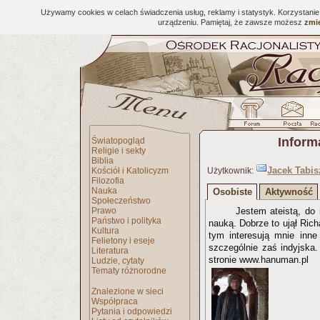
Używamy cookies w celach świadczenia usług, reklamy i statystyk. Korzystani
urządzeniu. Pamiętaj, że zawsze możesz
zmie
Inform
Światopogląd
Religie i sekty
Biblia
Jacek Tabis
Kościół i Katolicyzm
Użytkownik:
Filozofia
Nauka
Osobiste
Aktywność
Społeczeństwo
Prawo
Jestem ateistą, do
Państwo i polityka
nauką. Dobrze to ujął Ric
Kultura
tym interesują mnie inne
Felietony i eseje
szczególnie zaś indyjska
Literatura
stronie www.hanuman.pl
Ludzie, cytaty
Tematy różnorodne
Znalezione w sieci
Współpraca
Pytania i odpowiedzi