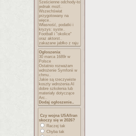
Sześcienne odchody-to
jednak możl..
Wszechświat
przygotowany na
więce..
Własność, podatki i
kryzys: syste..
Football i "okolice"
oraz aktorst..
zakazane jabłko z raju
Ogłoszenia
:
30 marca 1689r w
Polsce
Ostatnio rozważam
wdrożenie Symfonii w
chmu..
Jakie są rzeczywiste
koszty wdrożenia AI
dobre szkolenia lub
materiały dotyczące
Arc..
Dodaj ogłoszenie..
Czy wojna USA/Iran
skoczy się w 2026?
Raczej tak
Chyba tak