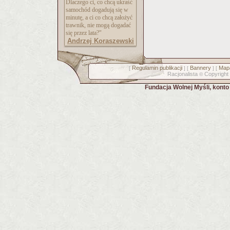
Dlaczego ci, co chcą ukraść
samochód dogadują się w
minutę, a ci co chcą założyć
trawnik, nie mogą dogadać
się przez lata?"
Andrzej Koraszewski
Regulamin publikacji
Bannery
Mapa
[
] [
] [
Racjonalista
Copyright
©
Fundacja Wolnej Myśli, kont