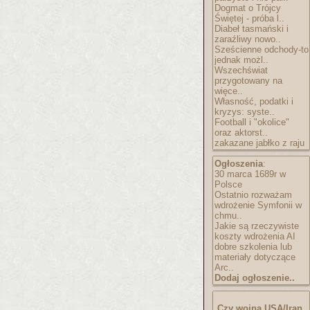
Dogmat o Trójcy
Świętej - próba l..
Diabeł tasmański i
zaraźliwy nowo..
Sześcienne odchody-to
jednak możl..
Wszechświat
przygotowany na
więce..
Własność, podatki i
kryzys: syste..
Football i "okolice"
oraz aktorst..
zakazane jabłko z raju
Ogłoszenia
:
30 marca 1689r w
Polsce
Ostatnio rozważam
wdrożenie Symfonii w
chmu..
Jakie są rzeczywiste
koszty wdrożenia AI
dobre szkolenia lub
materiały dotyczące
Arc..
Dodaj ogłoszenie..
Czy wojna USA/Iran