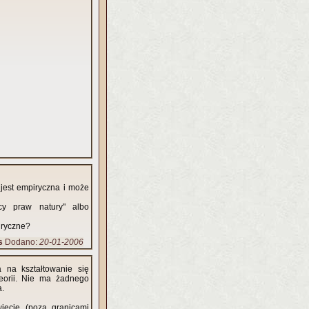
 jest empiryczna i może
wcy praw natury" albo
iryczne?
s
Dodano:
20-01-2006
 na kształtowanie się
eorii. Nie ma żadnego
a.
iecie (poza granicami