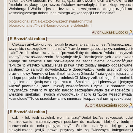
jestem ciekaw sugestii. Poniżej są łącza do dwóch moich artykułów na bl
"modułu oscylacyjnego, wszechświatów równoległych i wielkiego wybuch
Weinberga i Walda. I jest on też zarazem wstępem do drugiej części na t
kosmologicznego doboru naturalnego wg koncepcji Lee Smolina".
blogracjonalist(*)a-1-cz-2-o-wszechswiatach.html
blogracjonalist(*)-cz-3-kosmologiczny-dobor.html
Autor:
Łukasz Ligocki
R.Brzeziński robbo
Ciekawy artykuł,który jednak jak to przyznał sam autor jest "z konieczności
wszystkich szczegółów i niuansów".Prawdę mówiąc poza przyznaniem,że is
stałe"i,że ich niewielka zmiana "prowadziłaby do obrazu świata drastyczn
znamy" ,oraz oświadczenia ,że wydaje się,iż "dostrojenie tych około dwudzi
wydaje się sztywne i nie pozwalające na żadną niemal dowolność",ora
faktu,że to wszytko wskazuje",że prawa fizyki zostały niejako dopasowan
zaistnieć" ,o samych dowodach,które doprowadziły wielu uczonych do t
prawie mowy.Pomysłowi Lee Smolina, Jerzy Sikorski "najwięcej miejsca chci
do tego pomysłu chciałbym się odnieść.Ci ,którzy zetkneli się już z moimi
nie jestem entuzjastą ewolucjonizmu a L.Smolin nie jest pierwszym i jedyny
wiązać powstanie ,oraz rozwój wszechświata i życia z doborem nat
przyznać,że czyni to w sposób bardzo szczególny.Warto też wiedzieć,że 
wyraznej spekulacji swoich wywodów.Jak nap.w ks."Życie wszechświata
kosmologie","To co przedstawiam w niniejszej książce jest jawną spekulacją
Autor:
R.Brzeziński robbo
R.Brzeziński robbo
c.d. - lub jeśli czytelnik woli ,fantazją".Dodał też,"że sukces,jaki 
konstruowaniu matematycznych podstaw do realizacji idei,który będę tut
porównaniu do celu pracy,skromny".L Smolin należy do tej grupy ucz
niewykluczone jest,iż prawa przyrody nie są "wiecznymi kategoriami,