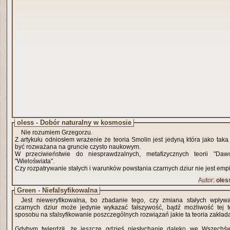
oless - Dobór naturalny w kosmosie
Nie rozumiem Grzegorzu.
Z artykułu odniosłem wrażenie że teoria Smolin jest jedyną która jako taka
być rozważana na gruncie czysto naukowym.
W przeciwieństwie do niesprawdzalnych, metafizycznych teorii "Da
"Wieloświata".
Czy rozpatrywanie stałych i warunków powstania czarnych dziur nie jest emp
Autor:
oles
Green - Niefalsyfikowalna
Jest nieweryfikowalna, bo zbadanie tego, czy zmiana stałych wpływa
czarnych dziur może jedynie wykazać fałszywość, bądź możliwość tej t
sposobu na sfalsyfikowanie poszczególnych rozwiązań jakie ta teoria zakład
Gdybym twierdził, że jeszcze gdzieś niesłychanie daleko we Wszechśw