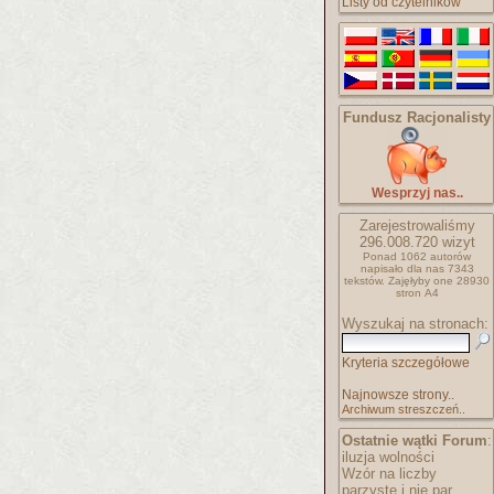
Listy od czytelników
Fundusz Racjonalisty
Wesprzyj nas..
Zarejestrowaliśmy
296.008.720
wizyt
Ponad 1062 autorów
napisało
dla nas 7343
tekstów.
Zajęłyby one 28930
stron A4
Wyszukaj na stronach:
Kryteria szczegółowe
Najnowsze strony..
Archiwum streszczeń..
Ostatnie wątki Forum
:
iluzja wolności
Wzór na liczby
parzyste i nie par..