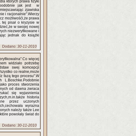
la których prawa fizyki
ą,podobnie jak jest w
Umiejscawiając zjawiska
e i racjonalnie".Wierzy
zecz możliwośći,że prawa
 tej pisał o kryzysie w
dzieć,że w swojej nowej
órych niezweryfikowane i
ając jednak do książki
Dodano:
30-11-2010
eryfikowalna".Co więcej
nem widziało potrzebę
dstaw swej komcepcji
Wszystko co realne,może
dz fazą tego procesu".W
h L.Boschke.Podobnie
jako proces stworzenia
czonych od dawna zwraca
zukać się wyjasnienia
ych,m.in.także historia
wane przez uczonych
ych,cechowała wyrazna
zonych należy także Lee
,które powołały świat do
Dodano:
30-11-2010