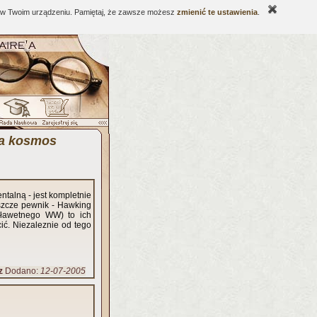
ne w Twoim urządzeniu. Pamiętaj, że zawsze możesz
zmienić te ustawienia
.
 a kosmos
talną - jest kompletnie
jeszcze pewnik - Hawking
sławetnego WW) to ich
ić. Niezaleznie od tego
z
Dodano:
12-07-2005