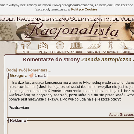
tanie z witryny bez zmiany ustawień Twojej przeglądarki oznacza, że będą one umieszcza
Szczegóły znajdziesz w
Polityce Cookies
Komentarze do strony
Zasada antropiczna
Dodaj swój komentarz…
Grzegorz
-1 na 1
Bardzo fascynująca koncepcja ma w sumie tylko jedną wadę za to fundamen
niesprawdzalna :( Jeśli istnieją osobliwości (bo mimo wszytko nie jest to 
spekuluje na temat możliwości stworzenia modelu bez nich jak i bez 
właściwością są horyzonty zdarzeń, poza które nie da się przeniknąć i wróc
pomysł jest niezwykle ciekawy, a kto wie co uda na się jeszcze odkryć.
Pozdrawiam
Autor:
Grzegor
Reklama