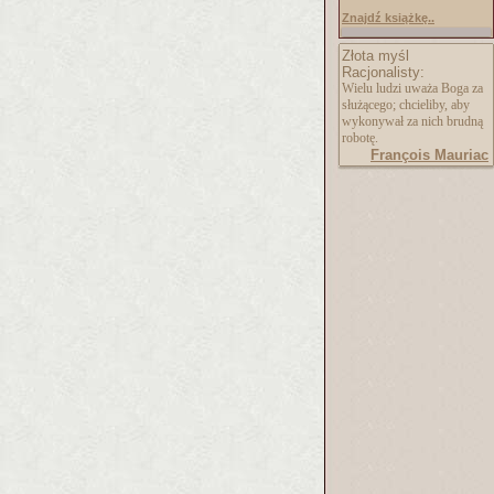
Znajdź książkę..
Złota myśl
Racjonalisty:
Wielu ludzi uważa Boga za
służącego; chcieliby, aby
wykonywał za nich brudną
robotę.
François Mauriac