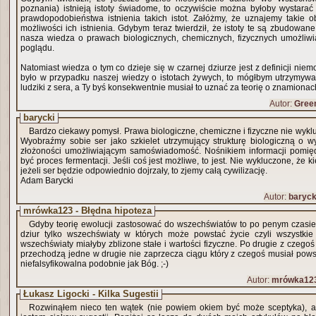
poznania) istnieją istoty świadome, to oczywiście można byłoby wystarać 
prawdopodobieństwa istnienia takich istot. Załóżmy, że uznajemy takie o
możliwości ich istnienia. Gdybym teraz twierdził, że istoty te są zbudowane 
nasza wiedza o prawach biologicznych, chemicznych, fizycznych umożliw
poglądu.
Natomiast wiedza o tym co dzieje się w czarnej dziurze jest z definicji ni
było w przypadku naszej wiedzy o istotach żywych, to mógłbym utrzymywać
ludziki z sera, a Ty byś konsekwentnie musiał to uznać za teorię o znamiona
Autor:
Gree
barycki
Bardzo ciekawy pomysł. Prawa biologiczne, chemiczne i fizyczne nie wyklu
Wyobraźmy sobie ser jako szkielet utrzymujący strukturę biologiczną o w
złożoności umożliwiającym samoświadomość. Nośnikiem informacji pomię
być proces fermentacji. Jeśli coś jest możliwe, to jest. Nie wykluczone, że k
jeżeli ser będzie odpowiednio dojrzały, to zjemy całą cywilizację.
Adam Barycki
Autor:
baryck
mrówka123 - Błędna hipoteza
Gdyby teorię ewolucji zastosować do wszechświatów to po penym czasie
dziur tylko wszechświaty w których może powstać życie czyli wszystkie 
wszechświaty miałyby zblizone stałe i wartości fizyczne. Po drugie z czego
przechodzą jedne w drugie nie zaprzecza ciągu który z czegoś musiał powst
niefalsyfikowalna podobnie jak Bóg. ;-)
Autor:
mrówka12
Łukasz Ligocki - Kilka Sugestii
Rozwinąłem nieco ten wątek (nie powiem okiem być może sceptyka), al