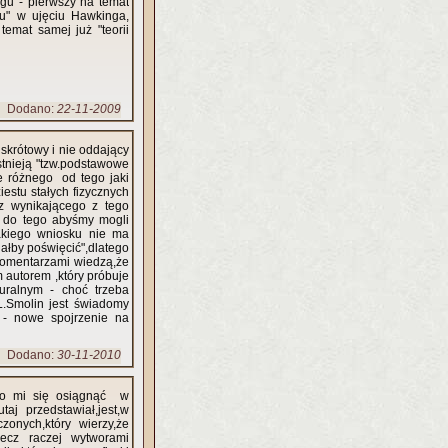
ogu - pierwszy na temat
u" w ujęciu Hawkinga,
emat samej już "teorii
Dodano:
22-11-2009
 skrótowy i nie oddający
tnieją "tzw.podstawowe
ie różnego od tego jaki
estu stałych fizycznych
z wynikającego z tego
e do tego abyśmy mogli
akiego wniosku nie ma
ałby poświęcić",dlatego
 komentarzami wiedzą,że
m autorem ,który próbuje
uralnym - choć trzeba
L.Smolin jest świadomy
 - nowe spojrzenie na
Dodano:
30-11-2010
udało mi się osiągnąć w
aj przedstawiał,jest,w
onych,który wierzy,że
lecz raczej wytworami