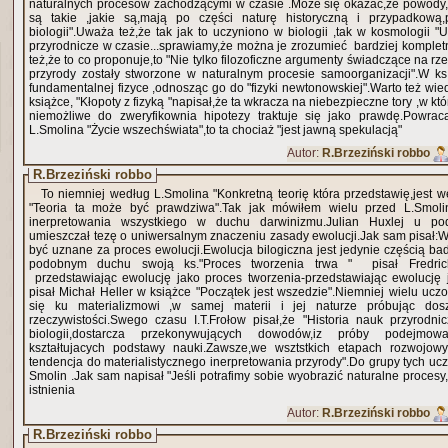
naturalnych procesów zachodzącymi w czasie .Może się okazać,że powody,d
są takie ,jakie są,mają po części naturę historyczną i przypadkow
biologii".Uważa też,że tak jak to uczyniono w biologii ,tak w kosmologii "
przyrodnicze w czasie...sprawiamy,że można je zrozumieć bardziej kompletni
też,że to co proponuje,to "Nie tylko filozoficzne argumenty świadczące na r
przyrody zostały stworzone w naturalnym procesie samoorganizacji".W ks.
fundamentalnej fizyce ,odnosząc go do "fizyki newtonowskiej".Warto też wie
książce, "Kłopoty z fizyką "napisał,że ta wkracza na niebezpieczne tory ,w kt
niemożliwe do zweryfikownia hipotezy traktuje się jako prawdę.Powrac
L.Smolina "Życie wszechświata",to ta chociaż "jest jawną spekulacją"
Autor:
R.Brzeziński robbo
R.Brzeziński robbo
To niemniej według L.Smolina "Konkretną teorię która przedstawię,jest w
"Teoria ta może być prawdziwa".Tak jak mówiłem wielu przed L.Smoli
inerpretowania wszystkiego w duchu darwinizmu.Julian Huxlej u po
umieszczał tezę o uniwersalnym znaczeniu zasady ewolucji.Jak sam pisał:
być uznane za proces ewolucji.Ewolucja bilogiczna jest jedynie częścią ba
podobnym duchu swoją ks."Proces tworzenia trwa " pisał Fredric
przedstawiając ewolucję jako proces tworzenia-przedstawiając ewolucję 
pisał Michał Heller w książce "Początek jest wszedzie".Niemniej wielu u
się ku materializmowi ,w samej materii i jej naturze próbując dos
rzeczywistości.Swego czasu I.T.Frołow pisał,że "Historia nauk przyrodnicz
biologii,dostarcza przekonywujących dowodów,iz próby podejmo
kształtujacych podstawy nauki.Zawsze,we wsztstkich etapach rozwojow
tendencja do materialistycznego inerpretowania przyrody".Do grupy tych uc
Smolin .Jak sam napisał "Jeśli potrafimy sobie wyobrazić naturalne procesy
istnienia
Autor:
R.Brzeziński robbo
R.Brzeziński robbo