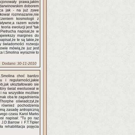
kcjonowały prawa,jakim
z darwinowskim doborem
ca jak - na już zywe
tkował rozmnazanie,nie
ączeniem kosmologii z
latywne,a razem wziete
eoria ewolucji jest "tak
.Pietrucha napisał,że w
ajwiekszy margines do
pisał,że te są takie,że
zy świadomości rozwoju
mowie mówią,że juz jest
a l.Smolina wyraznie to
Dodano:
30-11-2010
.Smolina choć bardzo
 i regularności,jakie
,jak ukształtowało sie
który świat ewoluował w
 i na wszystkie możliwe
dnak oba te zagadnienia
Thorphe oświadczył,że
 również pochodzenia
samą zasadę antropiczną
swego czasu Karol Marks
sł napisał: "Tu po raz
J.D.Barrow i F.T.Tipler
a rehabilitacja pojęcia