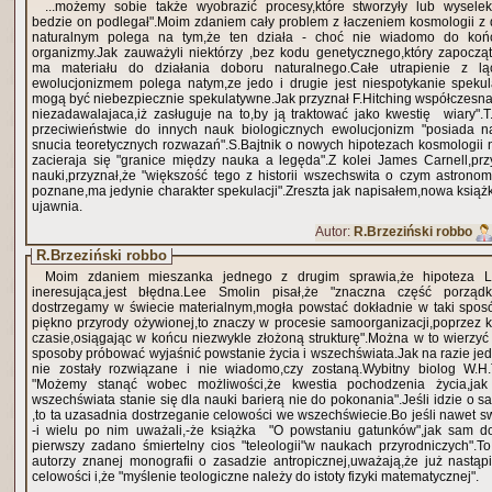
...możemy sobie także wyobrazić procesy,które stworzyły lub wysele
bedzie on podlegał".Moim zdaniem cały problem z łaczeniem kosmologii 
naturalnym polega na tym,że ten działa - choć nie wiadomo do koń
organizmy.Jak zauważyli niektórzy ,bez kodu genetycznego,który zapoczą
ma materiału do działania doboru naturalnego.Całe utrapienie z l
ewolucjonizmem polega natym,ze jedo i drugie jest niespotykanie speku
mogą być niebezpiecznie spekulatywne.Jak przyznał F.Hitching współczesna t
niezadawalajaca,iż zasługuje na to,by ją traktować jako kwestię wiary".T
przeciwieństwie do innych nauk biologicznych ewolucjonizm "posiada n
snucia teoretycznych rozwazań".S.Bajtnik o nowych hipotezach kosmologii na
zacieraja się "granice między nauka a legęda".Z kolei James Carnell,pr
nauki,przyznał,że "większość tego z historii wszechswita o czym astrono
poznane,ma jedynie charakter spekulacji".Zreszta jak napisałem,nowa książk
ujawnia.
Autor:
R.Brzeziński robbo
R.Brzeziński robbo
Moim zdaniem mieszanka jednego z drugim sprawia,że hipoteza L
ineresująca,jest błędna.Lee Smolin pisał,że "znaczna część porządku
dostrzegamy w świecie materialnym,mogła powstać dokładnie w taki sposób
piękno przyrody ożywionej,to znaczy w procesie samoorganizacji,poprzez 
czasie,osiągając w końcu niezwykle złożoną strukturę".Można w to wierzyć
sposoby próbować wyjaśnić powstanie życia i wszechświata.Jak na razie je
nie zostały rozwiązane i nie wiadomo,czy zostaną.Wybitny biolog W.H.
"Możemy stanąć wobec możliwości,że kwestia pochodzenia życia,jak
wszechświata stanie się dla nauki barierą nie do pokonania".Jeśli idzie o 
,to ta uzasadnia dostrzeganie celowości we wszechświecie.Bo jeśli nawet 
-i wielu po nim uważali,-że książka "O powstaniu gatunków",jak sam do
pierwszy zadano śmiertelny cios "teleologii"w naukach przyrodniczych".To 
autorzy znanej monografii o zasadzie antropicznej,uważają,że już nastąpił
celowości i,że "myślenie teologiczne należy do istoty fizyki matematycznej".