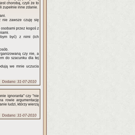
est chorobą, czyli że to
i zupełnie inne zdanie.
ani.
ż nie zawsze czuję się
i osobami przez kogoś z
niami.
łbym być) z nimi (ich
 osób.
organizowaną czy nie, a
em do szacunku dla tej
odują we mnie uczucia
Dodano:
31-07-2010
nie ignoranta" czy "nie
e na rowie argumentację
nie ludzi, którzy wierzą
Dodano:
31-07-2010