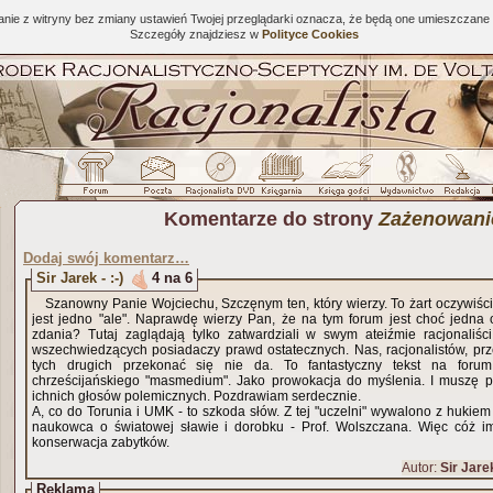
tanie z witryny bez zmiany ustawień Twojej przeglądarki oznacza, że będą one umieszcza
Szczegóły znajdziesz w
Polityce Cookies
Komentarze do strony
Zażenowani
Dodaj swój komentarz…
Sir Jarek - :-)
4 na 6
Szanowny Panie Wojciechu, Szczęnym ten, który wierzy. To żart oczywiście
jest jedno "ale". Naprawdę wierzy Pan, że na tym forum jest choć jedna 
zdania? Tutaj zaglądają tylko zatwardziali w swym ateiźmie racjonaliści
wszechwiedzących posiadaczy prawd ostatecznych. Nas, racjonalistów, prz
tych drugich przekonać się nie da. To fantastyczny tekst na foru
chrześcijańskiego "masmedium". Jako prowokacja do myślenia. I muszę 
ichnich głosów polemicznych. Pozdrawiam serdecznie.
A, co do Torunia i UMK - to szkoda słów. Z tej "uczelni" wywalono z hukiem
naukowca o światowej sławie i dorobku - Prof. Wolszczana. Więc cóż i
konserwacja zabytków.
Autor:
Sir Jare
Reklama