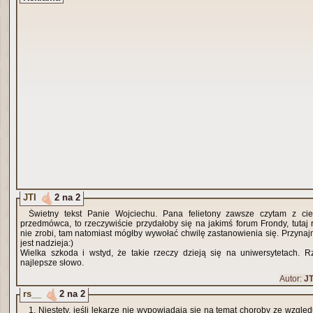
JTI
2 na 2
Świetny tekst Panie Wojciechu. Pana felietony zawsze czytam z cie
przedmówca, to rzeczywiście przydałoby się na jakimś forum Frondy, tutaj r
nie zrobi, tam natomiast mógłby wywołać chwilę zastanowienia się. Przynajm
jest nadzieja:)
Wielka szkoda i wstyd, że takie rzeczy dzieją się na uniwersytetach. R
najlepsze słowo.
Autor:
JT
rs__
2 na 2
1. Niestety, jeśli lekarze nie wypowiadają się na temat choroby ze wzglę