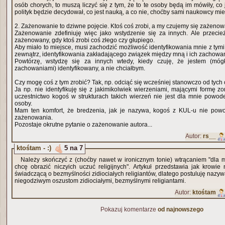
osób chorych, to muszą liczyć się z tym, że to te osoby będą im mówiły, co j
polityk będzie decydował, co jest nauką, a co nie, choćby sami naukowcy miel
2. Zażenowanie to dziwne pojęcie. Ktoś coś zrobi, a my czujemy się zażenow
Zażenowanie zdefiniuję więc jako wstydzenie się za innych. Ale przecie
zażenowany, gdy ktoś zrobi coś złego czy głupiego.
Aby miało to miejsce, musi zachodzić możliwość identyfikowania mnie z tym
zewnątrz, identyfikowania zakładającego związek między mną i ich zachowa
Powtórzę, wstydzę się za innych wtedy, kiedy czuję, że jestem (móg
zachowaniami) identyfikowany, a nie chciałbym.
Czy mogę coś z tym zrobić? Tak, np. odciąć się wcześniej stanowczo od tych
Ja np. nie identyfikuję się z jakimikolwiek wierzeniami, mającymi formę z
uczestnictwo kogoś w strukturach takich wierzeń nie jest dla mnie powod
osoby.
Mam ten komfort, że bredzenia, jak je nazywa, kogoś z KUL-u nie pow
zażenowania.
Pozostaje okrutne pytanie o zażenowanie autora...
Autor:
rs__
ktośtam - :)
5 na 7
Należy skończyć z (choćby nawet w ironicznym tonie) wtrącaniem "dla m
chcę obrazić niczyich uczuć religijnych". Artykuł przedstawia jak krowi
świadczącą o bezmyślności zidiociałych religiantów, dlatego postuluję nazywa
niegodziwym oszustom zidiociałymi, bezmyślnymi religiantami.
Autor:
ktośtam
Pokazuj komentarze
od najnowszego