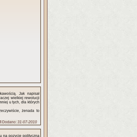
kawością. Jak napisał
aczej wielkiej rewolucji
niej u tych, dla których
zeczywiście, żenada to
I
Dodano:
31-07-2010
du na pozycję polityczną