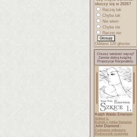
skoczy się w 2026?
Raczej tak
Chyba tak
Nie wiem
Chyba nie
Raczej nie
Oddano 120 głosów.
Chcesz wiedzieć więcej?
Zamów dobrą książkę.
Propozycje Racjonalisty:
Ralph Waldo Emerson -
Szkice 1.
Kubek z rybką Darwina
John Diamond -
Cudowne mikstury.
Podręcznik sceptyka