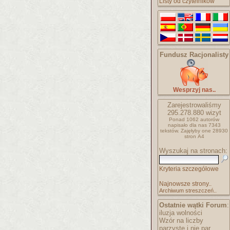
Listy od czytelników
Fundusz Racjonalisty
Wesprzyj nas..
Zarejestrowaliśmy
295.278.880
wizyt
Ponad 1062 autorów
napisało
dla nas 7343
tekstów.
Zajęłyby one 28930
stron A4
Wyszukaj na stronach:
Kryteria szczegółowe
Najnowsze strony..
Archiwum streszczeń..
Ostatnie wątki Forum
:
iluzja wolności
Wzór na liczby
parzyste i nie par..