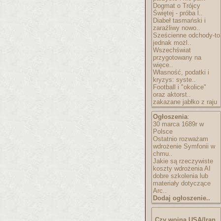
Dogmat o Trójcy
Świętej - próba l..
Diabeł tasmański i
zaraźliwy nowo..
Sześcienne odchody-to
jednak możl..
Wszechświat
przygotowany na
więce..
Własność, podatki i
kryzys: syste..
Football i "okolice"
oraz aktorst..
zakazane jabłko z raju
Ogłoszenia
:
30 marca 1689r w
Polsce
Ostatnio rozważam
wdrożenie Symfonii w
chmu..
Jakie są rzeczywiste
koszty wdrożenia AI
dobre szkolenia lub
materiały dotyczące
Arc..
Dodaj ogłoszenie..
Czy wojna USA/Iran