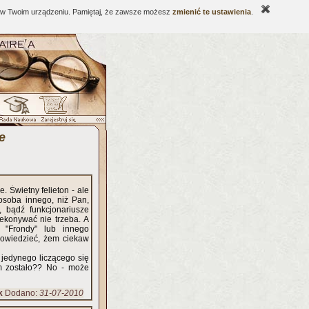
ne w Twoim urządzeniu. Pamiętaj, że zawsze możesz
zmienić te ustawienia
.
e
. Świetny felieton - ale
osoba innego, niż Pan,
, bądź funkcjonariusze
ekonywać nie trzeba. A
m "Frondy" lub innego
powiedzieć, żem ciekaw
 jedynego liczącego się
m zostało?? No - może
k
Dodano:
31-07-2010