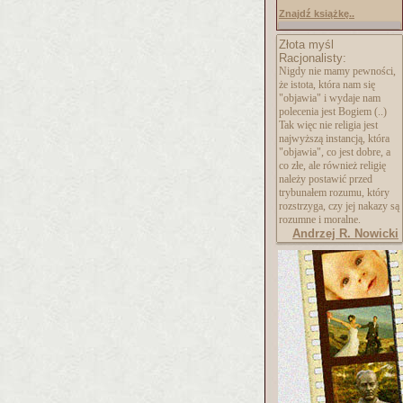
Znajdź książkę..
Złota myśl
Racjonalisty:
Nigdy nie mamy pewności,
że istota, która nam się
"objawia" i wydaje nam
polecenia jest Bogiem (..)
Tak więc nie religia jest
najwyższą instancją, która
"objawia", co jest dobre, a
co złe, ale również religię
należy postawić przed
trybunałem rozumu, który
rozstrzyga, czy jej nakazy są
rozumne i moralne.
Andrzej R. Nowicki