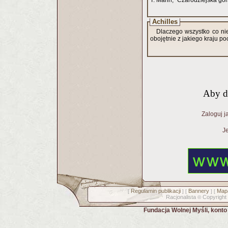
T. Mann, "Czarodziejska gór
Achilles
Dlaczego wszystko co nie
obojętnie z jakiego kraju p
Aby d
Zaloguj j
Je
Regulamin publikacji
Bannery
Mapa
[
] [
] [
Racjonalista
Copyright
©
Fundacja Wolnej Myśli, kont