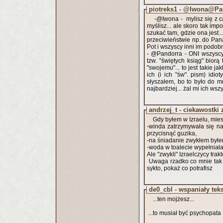
piotreks1 - @Iwona@Pa
-@Iwona - mylisz się z cał
myślisz... ale skoro tak imp
szukać tam, gdzie ona jest...
przeciwieństwie np. do Pana 
Pot i wszyscy inni im podo
- @Pandorra - ONI wszyscy 
tzw. "świętych ksiąg" biorą
"swojemu"... to jest takie j
ich (i ich "św". pism) idi
słyszałem, bo to było do mn
najbardziej... żal mi ich wszy
andrzej_t - ciekawostki 
Gdy byłem w Izraelu, mies
-winda zatrzymywała się na 
przycisnąć guzika,
-na śniadanie zwykłem byłem
-woda w toalecie wypełniała 
Ale "zwykli" Izraelczycy tra
Uwaga rzadko co mnie tak i
sykto, pokaż co potrafisz
de0_cbl - wspaniały tek
...ten mojżesz...
...to musiał być psychopata