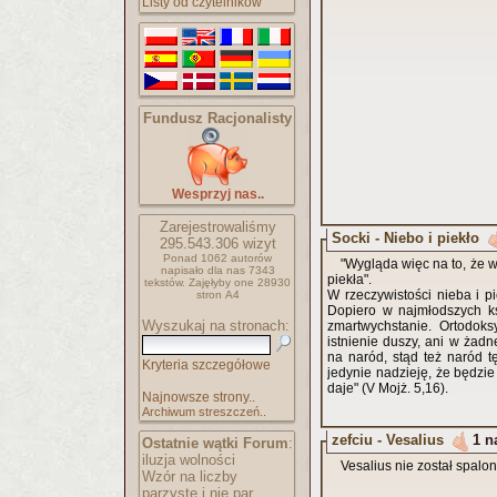
Listy od czytelników
Fundusz Racjonalisty
Wesprzyj nas..
Zarejestrowaliśmy
Socki - Niebo i piekło
295.543.306
wizyt
Ponad 1062 autorów
"Wygląda więc na to, że w
napisało
dla nas 7343
piekła".
tekstów.
Zajęłyby one 28930
W rzeczywistości nieba i p
stron A4
Dopiero w najmłodszych ks
Wyszukaj na stronach:
zmartwychstanie. Ortodoks
istnienie duszy, ani w żad
na naród, stąd też naród t
Kryteria szczegółowe
jedynie nadzieję, że będzie
daje" (V Mojż. 5,16).
Najnowsze strony..
Archiwum streszczeń..
zefciu - Vesalius
1 n
Ostatnie wątki Forum
:
iluzja wolności
Vesalius nie został spalon
Wzór na liczby
parzyste i nie par..