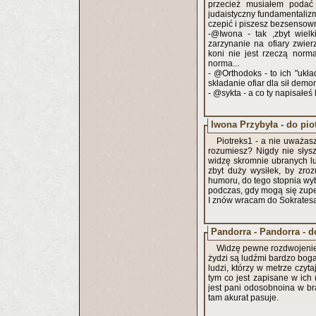
przecież musiałem podać k
judaistyczny fundamentalizm
czepić i piszesz bezsensown
-@Iwona - tak ,zbyt wiel
zarzynanie na ofiary zwierz
koni nie jest rzeczą norma
norma...
- @Orthodoks - to ich "ukła
składanie ofiar dla sił demon
- @sykta - a co ty napisałe
Iwona Przybyła - do pio
Piotreks1 - a nie uważasz
rozumiesz? Nigdy nie słysz
widzę skromnie ubranych l
zbyt duży wysiłek, by zr
humoru, do tego stopnia wyb
podczas, gdy mogą się zupełn
I znów wracam do Sokratesa.
Pandorra - Pandorra - 
Widzę pewne rozdwojenie, 
żydzi są ludźmi bardzo bog
ludzi, którzy w metrze czyta
tym co jest zapisane w ich 
jest pani odosobnoina w br
tam akurat pasuje.