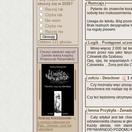
Rumcajs
skoczy się w 2026?
Pytanie do znawców kosz
Raczej tak
sobotę bez rozkoszernienia
Chyba tak
Nie wiem
Uwaga do tekstu. Bóg pisze
Brak realnych desygnatów 
Chyba nie
na reguły pisowni.
Raczej nie
Oddano 121 głosów.
Logik - Postępowi ucze
Mniej-więcej 2.000 lat t
Chcesz wiedzieć więcej?
znani przez nas jako faryz
Zamów dobrą książkę.
Człowiek dla Szabasu.
Propozycje Racjonalisty:
Ojej, ojej, ile wspaniałyc
Człowieka ... Żona jest dla C
zefciu - Deschner
1 
Czy możnaby więc pisząc n
Deschnera nie nadaje się d
Czy też będziemy utrzymywać
Iwona Przybyła - Żenad
Cały artykuł jest tak ch
Andrzej Koraszewski -
I
odzwierciedla chaosu w gło
z wichru odezwał się
Każdy ateista, nim stan
Pan... Darwin, czuj się
odwołany
PRYMARNEGO POZIOMU KULTU