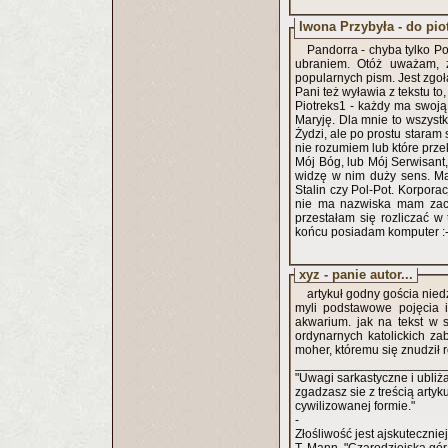
Iwona Przybyła - do pio
Pandorra - chyba tylko 
ubraniem. Otóż uważam, ż
popularnych pism. Jest zgoł
Pani też wyławia z tekstu to
Piotreks1 - każdy ma swoją 
Maryję. Dla mnie to wszystk
Żydzi, ale po prostu staram 
nie rozumiem lub które prz
Mój Bóg, lub Mój Serwisant,
widzę w nim duży sens. Ma
Stalin czy Pol-Pot. Korporac
nie ma nazwiska mam zacz
przestałam się rozliczać 
końcu posiadam komputer :-
xyz - panie autor...
artykuł godny gościa nied
myli podstawowe pojęcia 
akwarium. jak na tekst w 
ordynarnych katolickich za
moher, któremu się znudził 
_____________________
"Uwagi sarkastyczne i ubliż
zgadzasz sie z treścią arty
cywilizowanej formie."
-
Złośliwość jest ajskuteczni