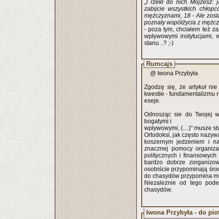
„
I rzekł do nich Mojżesz: j
zabijcie wszystkich chłopc
mężczyznami, 18 - Ale zosta
poznały współżycia z męż
- poza tym, chciałem też z
wpływowymi instytucjami, 
stanu...? ;-)
Rumcajs
@ Iwona Przybyła
Zgodzę się, że artykuł ni
kwestie - fundamentalizmu r
eseje.
Odnosząc sie do Twojej wy
bogatymi i
wpływowymi, (....)" musze stw
Ortodoksi, jak często nazyw
koszernym jedzeniem i nau
znacznej pomocy organizac
politycznych i finansowych
bardzo dobrze zorganizo
osobiście przypominają śro
do chasydów przypomina mi 
Niezależnie od tego pode
chasydów.
Iwona Przybyła - do pio