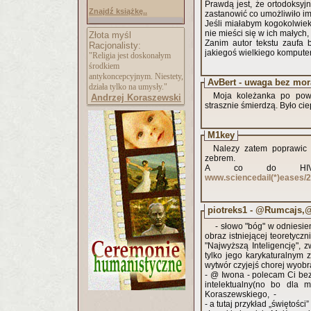
Prawdą jest, że ortodoksyj
Znajdź książkę..
zastanowić co umożliwiło im
Jeśli miałabym kogokolwiek 
nie mieści się w ich małych
Złota myśl
Zanim autor tekstu zaufa 
Racjonalisty:
jakiegoś wielkiego komputer
"Religia jest doskonałym
środkiem
antykoncepcyjnym. Niestety,
AvBert - uwaga bez mor
działa tylko na umysły."
Moja koleżanka po powr
Andrzej Koraszewski
strasznie śmierdzą. Było cie
M1key
Nalezy zatem poprawic 
zebrem.
A co do HIV i
www.sciencedail(*)eases/
piotreks1 - @Rumcajs,
- słowo "bóg" w odniesien
obraz istniejącej teoretyczn
"Najwyższą Inteligencję",
tylko jego karykaturalnym 
wytwór czyjejś chorej wyobra
- @ Iwona - polecam Ci bezp
intelektualny(no bo dla 
Koraszewskiego, -
- a tutaj przykład „świętości