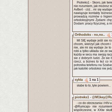
Piotreks1 - Skoro, jak twi
nie rozumiem, jak możesz s
AvBert - cóż... mi się wyda
nawiązuje kontakty bizneso
prowadzą rozmów o higieni
ortodoksyjnymi Żydami chę
Dodam: pracy fizycznej, a ni
Orthodoks - no,no..
MI SIĘ wydaje jeśli sie 
chcom, wierzyć jak chcom i
nie, ale mi się wydaje że t
robi a tylko układa sie ze 
każdy w secu ma swoją rację 
sie z dobrych ludzi. Że sie 
rzecz, a biznes to też co 
potrzeba telefonu na Szabas
jak katoliki ortodoksi nie je
sykta
1 na 1
słabe to to, tyle powiem...
piotreks1 - @M1key@
- co do obrzezania i HIV-u
-@Rumcajs- nie rozumiem,
współczesne, w XXIw skutki