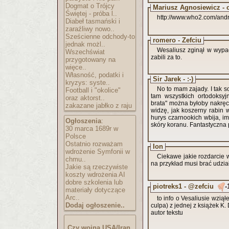
Dogmat o Trójcy
Mariusz Agnosiewicz - 
Świętej - próba l..
http://www.who2.com/andr
Diabeł tasmański i
zaraźliwy nowo..
Sześcienne odchody-to
romero - Zefciu
jednak możl..
Wesaliusz zginął w wypad
Wszechświat
zabili za to.
przygotowany na
więce..
Własność, podatki i
Sir Jarek - :-)
kryzys: syste..
No to mam zajady. I tak 
Football i "okolice"
tam wszystkich ortodoksyj
oraz aktorst..
brata" można byłoby nakręci
zakazane jabłko z raju
widzę, jak koszerny rabin w
hurys czarnookich wbija, 
Ogłoszenia
:
skóry koranu. Fantastyczna 
30 marca 1689r w
Polsce
Ostatnio rozważam
Ion
wdrożenie Symfonii w
Ciekawe jakie rozdarcie 
chmu..
na przykład musi brać udzi
Jakie są rzeczywiste
koszty wdrożenia AI
dobre szkolenia lub
piotreks1 - @zefciu
-
materiały dotyczące
Arc..
to info o Vesaliusie wzią
Dodaj ogłoszenie..
culpa) z jednej z książek K. 
autor tekstu
Czy wojna USA/Iran