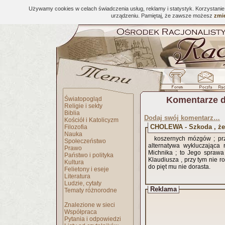
Używamy cookies w celach świadczenia usług, reklamy i statystyk. Korzystani
urządzeniu. Pamiętaj, że zawsze możesz
zmie
Komentarze d
Światopogląd
Religie i sekty
Biblia
Dodaj swój komentarz…
Kościół i Katolicyzm
CHOLEWA - Szkoda , że
Filozofia
Nauka
koszernych mózgów ; pr
Społeczeństwo
alternatywa wykluczająca
Prawo
Michnika ; to Jego sprawa
Państwo i polityka
Klaudiusza , przy tym nie ro
Kultura
do pięt mu nie dorasta.
Felietony i eseje
Literatura
Ludzie, cytaty
Reklama
Tematy różnorodne
Znalezione w sieci
Współpraca
Pytania i odpowiedzi