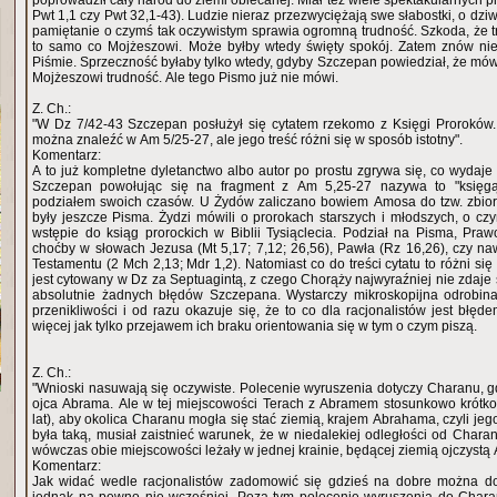
poprowadził cały naród do ziemi obiecanej. Miał też wiele spektakularnych
Pwt 1,1 czy Pwt 32,1-43). Ludzie nieraz przezwyciężają swe słabostki, o dzi
pamiętanie o czymś tak oczywistym sprawia ogromną trudność. Szkoda, że t
to samo co Mojżeszowi. Może byłby wtedy święty spokój. Zatem znów ni
Piśmie. Sprzeczność byłaby tylko wtedy, gdyby Szczepan powiedział, że mó
Mojżeszowi trudność. Ale tego Pismo już nie mówi.
Z. Ch.:
"W Dz 7/42-43 Szczepan posłużył się cytatem rzekomo z Księgi Proroków. 
można znaleźć w Am 5/25-27, ale jego treść różni się w sposób istotny".
Komentarz:
A to już kompletne dyletanctwo albo autor po prostu zgrywa się, co wydaje 
Szczepan powołując się na fragment z Am 5,25-27 nazywa to "księg
podziałem swoich czasów. U Żydów zaliczano bowiem Amosa do tzw. zbior
były jeszcze Pisma. Żydzi mówili o prorokach starszych i młodszych, o c
wstępie do ksiąg prorockich w Biblii Tysiąclecia. Podział na Pisma, Pra
choćby w słowach Jezusa (Mt 5,17; 7,12; 26,56), Pawła (Rz 16,26), czy n
Testamentu (2 Mch 2,13; Mdr 1,2). Natomiast co do treści cytatu to różni się
jest cytowany w Dz za Septuagintą, z czego Chorąży najwyraźniej nie zdaje 
absolutnie żadnych błędów Szczepana. Wystarczy mikroskopijna odrobina
przenikliwości i od razu okazuje się, że to co dla racjonalistów jest błęd
więcej jak tylko przejawem ich braku orientowania się w tym o czym piszą.
Z. Ch.:
"Wnioski nasuwają się oczywiste. Polecenie wyruszenia dotyczy Charanu, g
ojca Abrama. Ale w tej miejscowości Terach z Abramem stosunkowo krótko 
lat), aby okolica Charanu mogła się stać ziemią, krajem Abrahama, czyli je
była taką, musiał zaistnieć warunek, że w niedalekiej odległości od Charan
wówczas obie miejscowości leżały w jednej krainie, będącej ziemią ojczystą
Komentarz:
Jak widać wedle racjonalistów zadomowić się gdzieś na dobre można do