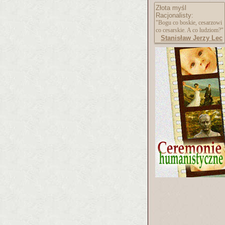
Złota myśl
Racjonalisty:
"Bogu co boskie, cesarzowi
co cesarskie. A co ludziom?"
Stanisław Jerzy Lec