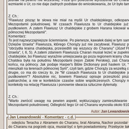
jednak na pewno nie wcześniej. Poza tym polecenie wyruszenia do Chara
wzmianki o Ur, co nie daje żadnych podstaw do wnioskowania, że Ur było ta
Z. Ch.:
"Flawiusz pisząc te słowa nie miał na myśli Ur chaldejskiego, odkopa
Mezopotamii południowej. W czasach Flawiusza to Ur chaldejskie już 
pustkowiem. A zatem Flawiusz Ur chaldejskie z grobem Harana lokował 
północnej Mezopotamii".
Komentarz:
To jest najzwyczajniejsze ściemnianie. Po pierwsze, kawałek dalej w tym s
Dziejów Izraela" Flawiusza, którego Chorąży już nie zacytował, Flawiusz 
"obrzydła kraina chaldejska, przesiedlili się wszyscy do Charanu" (Józef 
Izraela", I, 6, 5). A zatem zdaniem Flawiusza Charan musiał leżeć w zupełn
chaldejskie, bo Flawiusz wyraźnie umiejscawia go poza regionem krainy chald
Chaldea była na południu Mezopotami (rejon Zatoki Perskiej), zaś Chara
końcu, na północy. Jak podaje Harper's Bible Dictionary pod hasłem Ur, 
mieszkali na terenach północnej Syrii", czyli tam, gdzie Chorąży za wszelką 
drugie, co ma do rzeczy to, że "W czasach Flawiusza to Ur chaldejskie ju
pustkowiem"? Absolutnie nic, bowiem Flawiusz opisuje przeszłość pis
patriarchów, a nie w kontekście czasów sobie współczesnych. Chorąży 
konteksty na relację Flawiusza i ponownie stwarza sztuczne dylematy.
Z. Ch.:
"Warto zwrócić uwagę na pewien aspekt, wykluczający zamieszkiwanie
Mezopotamii południowej. Odległość tego Ur od Charanu wynosiła około 910 k
Autor:
Jan Lewandowsk
Jan Lewandowski - Komentarz - c.d.
odejściu Teracha z Abramem do Charanu, brat Abrama, Nachor pozostał 
do Charanu na pogrzeb ojca, musiał być o tym powiadomiony. Przebycie tak