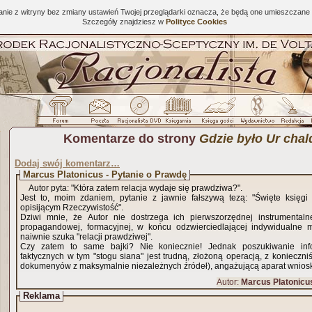
tanie z witryny bez zmiany ustawień Twojej przeglądarki oznacza, że będą one umieszcza
Szczegóły znajdziesz w
Polityce Cookies
Komentarze do strony
Gdzie było Ur chal
Dodaj swój komentarz…
Marcus Platonicus - Pytanie o Prawdę
Autor pyta: "Która zatem relacja wydaje się prawdziwa?".
Jest to, moim zdaniem, pytanie z jawnie fałszywą tezą: "Święte księgi
opisijącym Rzeczywistość".
Dziwi mnie, że Autor nie dostrzega ich pierwszorzędnej instrumentalnej 
propagandowej, formacyjnej, w końcu odzwierciedlającej indywidualne 
naiwnie szuka "relacji prawdziwej".
Czy zatem to same bajki? Nie koniecznie! Jednak poszukiwanie inf
faktycznych w tym "stogu siana" jest trudną, złożoną operacją, z konieczni
dokumenyów z maksymalnie niezależnych źródeł), angażującą aparat wniosk
Autor:
Marcus Platonicu
Reklama