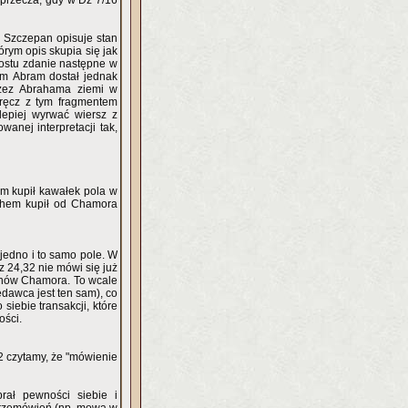
aprzecza, gdy w Dz 7/16
5 Szczepan opisuje stan
rym opis skupia się jak
rostu zdanie następne w
em Abram dostał jednak
rzez Abrahama ziemi w
wręcz z tym fragmentem
lepiej wyrwać wiersz z
anej interpretacji tak,
m kupił kawałek pola w
jedno i to samo pole. W
 24,32 nie mówi się już
nów Chamora. To wcale
edawca jest ten sam), co
siebie transakcji, które
ości.
12 czytamy, że "mówienie
rał pewności siebie i