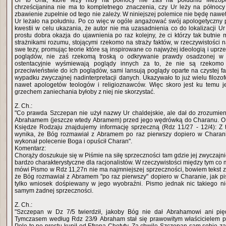
Ur to Urfa, które leży niby na północy nie zaś na południu Mezopo
chrześcijanina nie ma to kompletnego znaczenia, czy Ur leży na północy
zbawienie zupełnie od tego nie zależy. W niniejszej polemice nie będę nawet 
Ur leżało na południu. Po co więc w ogóle angażować swój apologetyczny p
kwestii w celu ukazania, że autor nie ma uzasadnienia co do lokalizacji Ur
prostu dobra okazja do ujawnienia po raz kolejny, że ci którzy tak butnie 
strażnikami rozumu, stojącymi rzekomo na straży faktów, w rzeczywistości n
swe tezy, promując teorie które są inspirowane co najwyżej ideologią i upr
poglądów, nie zaś rzekomą troską o odkrywanie prawdy osadzonej w fa
ostentacyjnie wyśmiewają poglądy innych za to, że nie są rzekomo
przeciwieństwie do ich poglądów, sami lansują poglądy oparte na czystej fa
wypadku zwyczajnej nadinterpretacji danych. Ukazywało to już wielu filozo
nawet apologetów teologów i religioznawców. Więc skoro jest ku temu j
grzechem zaniechania byłoby z niej nie skorzystać.
Z. Ch.:
"Co prawda Szczepan nie użył nazwy Ur chaldejskie, ale dał do zrozumien
Abrahamem (jeszcze wtedy Abramem) przed jego wędrówką do Charanu. O tyl
Księdze Rodzaju znajdujemy informację sprzeczną (Rdz 11/27 - 12/4): Z t
wynika, że Bóg rozmawiał z Abramem po raz pierwszy dopiero w Charani
wykonał polecenie Boga i opuścił Charan".
Komentarz:
Chorąży doszukuje się w Piśmie na siłę sprzeczności tam gdzie jej zwyczajnie
bardzo charakterystyczne dla racjonalistów. W rzeczywistości między tym co
mówi Pismo w Rdz 11,27n nie ma najmniejszej sprzeczności, bowiem tekst z 
że Bóg rozmawiał z Abramem "po raz pierwszy" dopiero w Charanie, jak pis
tylko wniosek dośpiewany w jego wyobraźni. Pismo jednak nic takiego n
samym żadnej sprzeczności.
Z. Ch.:
"Szczepan w Dz 7/5 twierdził, jakoby Bóg nie dał Abrahamowi ani pię
Tymczasem według Rdz 23/9 Abraham stał się prawowitym właścicielem po