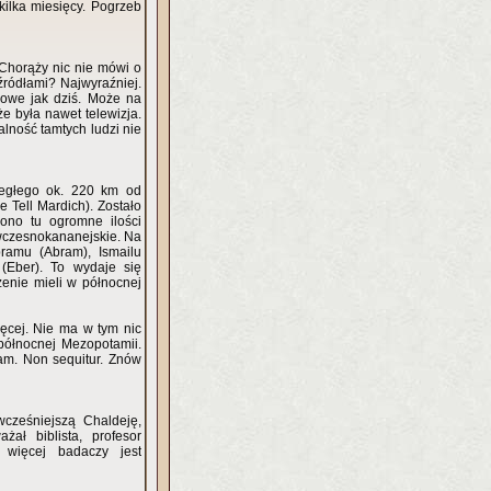
ilka miesięcy. Pogrzeb
 Chorąży nic nie mówi o
źródłami? Najwyraźniej.
owe jak dziś. Może na
e była nawet telewizja.
alność tamtych ludzi nie
ległego ok. 220 km od
 Tell Mardich). Zostało
iono tu ogromne ilości
o wczesnokananejskie. Na
ramu (Abram), Ismailu
 (Eber). To wydaje się
zenie mieli w północnej
ęcej. Nie ma w tym nic
 północnej Mezopotamii.
tam. Non sequitur. Znów
wcześniejszą Chaldeję,
ał biblista, profesor
z więcej badaczy jest