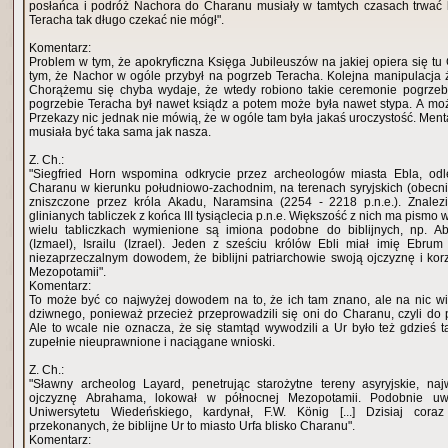
posłańca i podróż Nachora do Charanu musiały w tamtych czasach trwać k
Teracha tak długo czekać nie mógł".
Komentarz:
Problem w tym, że apokryficzna Księga Jubileuszów na jakiej opiera się tu
tym, że Nachor w ogóle przybył na pogrzeb Teracha. Kolejna manipulacja 
Chorążemu się chyba wydaje, że wtedy robiono takie ceremonie pogrzeb
pogrzebie Teracha był nawet ksiądz a potem może była nawet stypa. A moż
Przekazy nic jednak nie mówią, że w ogóle tam była jakaś uroczystość. Ment
musiała być taka sama jak nasza.
Z. Ch.:
"Siegfried Horn wspomina odkrycie przez archeologów miasta Ebla, od
Charanu w kierunku południowo-zachodnim, na terenach syryjskich (obecnie
zniszczone przez króla Akadu, Naramsina (2254 - 2218 p.n.e.). Znalez
glinianych tabliczek z końca III tysiąclecia p.n.e. Większość z nich ma pism
wielu tabliczkach wymienione są imiona podobne do biblijnych, np. Ab
(Izmael), Israilu (Izrael). Jeden z sześciu królów Ebli miał imię Ebrum
niezaprzeczalnym dowodem, że biblijni patriarchowie swoją ojczyznę i kor
Mezopotamii".
Komentarz:
To może być co najwyżej dowodem na to, że ich tam znano, ale na nic wi
dziwnego, ponieważ przecież przeprowadzili się oni do Charanu, czyli do
Ale to wcale nie oznacza, że się stamtąd wywodzili a Ur było też gdzieś 
zupełnie nieuprawnione i naciągane wnioski.
Z. Ch.:
"Sławny archeolog Layard, penetrując starożytne tereny asyryjskie, naj
ojczyznę Abrahama, lokował w północnej Mezopotamii. Podobnie uważ
Uniwersytetu Wiedeńskiego, kardynał, F.W. König [...] Dzisiaj cora
przekonanych, że biblijne Ur to miasto Urfa blisko Charanu".
Komentarz: