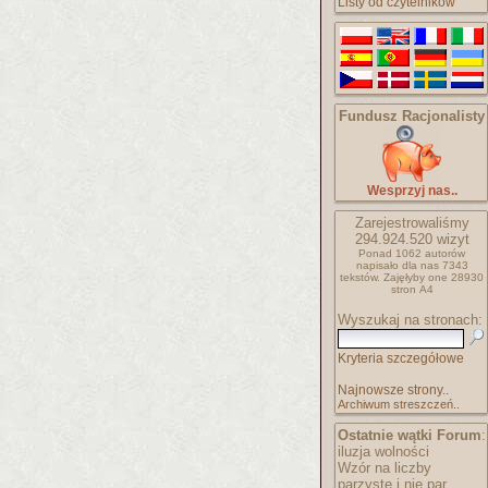
Listy od czytelników
Fundusz Racjonalisty
Wesprzyj nas..
Zarejestrowaliśmy
294.924.520
wizyt
Ponad 1062 autorów
napisało
dla nas 7343
tekstów.
Zajęłyby one 28930
stron A4
Wyszukaj na stronach:
Kryteria szczegółowe
Najnowsze strony..
Archiwum streszczeń..
Ostatnie wątki Forum
:
iluzja wolności
Wzór na liczby
parzyste i nie par..