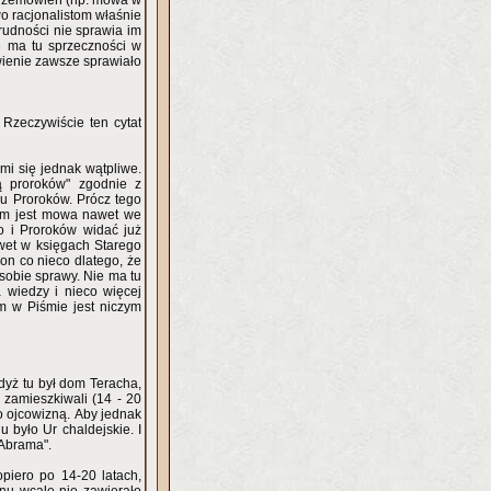
 przemówień (np. mowa w
wo racjonalistom właśnie
rudności nie sprawia im
e ma tu sprzeczności w
wienie zawsze sprawiało
Rzeczywiście ten cytat
mi się jednak wątpliwe.
ą proroków" zgodnie z
u Proroków. Prócz tego
zym jest mowa nawet we
wo i Proroków widać już
awet w księgach Starego
 on co nieco dlatego, że
sobie sprawy. Nie ma tu
 wiedzy i nieco więcej
em w Piśmie jest niczym
dyż tu był dom Teracha,
zamieszkiwali (14 - 20
go ojcowizną. Aby jednak
u było Ur chaldejskie. I
 Abrama".
piero po 14-20 latach,