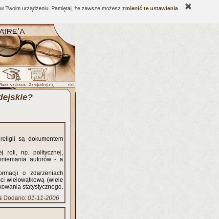
ne w Twoim urządzeniu. Pamiętaj, że zawsze możesz
zmienić te ustawienia
.
dejskie?
 religii są dokumentem
roli, np. politycznej,
mniemania autorów - a
ormacji o zdarzeniach
ści wielowątkową (wiele
owania statystycznego.
s
Dodano:
01-11-2006