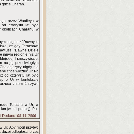
nu wcale nie zawierało
m gdzie Charan.
nego przez Woolleya w
od czterystu lat było
w okolicach Charanu, w
amym ustępie z "Dawnych
pisze, że gdy Terachowi
Flawiusz, "Dawne Dzieje
ie innym regionie niż Ur
ejskiej. I rzeczywiście,
n na jej przeciwległym
"Chaldejczycy nigdy nie
cenę chce widzieć Ur. Po
ż od czterystu lat było
ząc o Ur w kontekście
narzuca zatem fałszywe
 rodu Teracha w Ur, w
m (w linii prostej). Po
i
Dodano:
05-11-2006
w Ur. Aby mógł przybyć
 dużej odległości przez