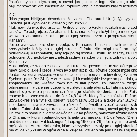
Jakoś o tym nie słyszałem, a nawet jeśli, to co z tego. Nic z tego nie 
argumentowanie Argumentum ad Populum, czyli nieformalny błąd w rozumo
Z. Ch.:
"Następnym biblijnym dowodem, że ziemie Charanu i Ur (Urfy) były o
Teracha, jest wypowiedź Jozuego (Joz 34/2-3):
"Tak mówi Jahwe, Bóg Izraela: 'Po drugiej stronie Rzeki mieszkali wasi prz
czasów: Terach, ojciec Abrahama i Nachora, którzy służyli bogom cudzym
waszego Abrahama z kraju po drugiej stronie Rzeki i przyprowadziłem
Kanaan'".
Jozue wypowiadał te słowa, będąc w Kanaanie. I miał na myśli ziemie 
rzeczywiście leżały po drugiej stronie Eufratu. Nie mógł mieć na myś
południowej Mezopotamii, leżącego po tej stronie Eufratu. To znaczy, że Euf
północnej. Archeolodzy nie znaleźli żadnych śladów płynięcia Eufratu na poł
Komentarz:
A kto mówi, że w ogóle chodzi tu o Eufrat. Na pewno nie Jozue którego w
mówi tylko o jakiejś rzece, a tych było tam już kilka. Równie dobrze może cho
Jordan, za którym właśnie w momencie tej przemowy znajdowali się Żydzi wr
Sychem, patrz Joz 24,1). A w tej sytuacji Ur chaldejskie leżące na południu, w
znajdowałoby się właśnie równiutko w linii prostej za Jordanem wzgl
odniesienia. I wcale nie trzeba tu wciskać na siłę akurat Eufratu na północ
odnosi się w wielu przemowach Jozuego właśnie do Jordanu a nie Eufra
choćby kilka wersów dalej, do Joz 24,8.14-15. Kiedy Jozue mówi o Eufracie
używa określenia "Wielka Rzeka". Natomiast w Joz 24,2 a także w 24,8.14-15
z Jordanem, mówi już zwyczajnie o "rzece", nie "wielkiej rzece", a zatem w 
a nie o Eufrat. Jak swego czasu zauważył Roland de Vaux, nawet gdyby Joz
Erufracie to nadal nie jest to dowód na Ur na północy, ponieważ równie dobr
o Charan, w którym patriarchowie Izraela też mieszkali (R. de Vaux, "Die 
und die modernen Entdeckungen", Leipzig 1960, str. 29). Poza tym nieprawdą
myśli ziemie Aram - Naharaim, które rzeczywiście leżały po drugiej stronie E
ma w Joz 24,2-3 ani w ogóle w całej księdze Jozuego nie pada nazwa tej mi