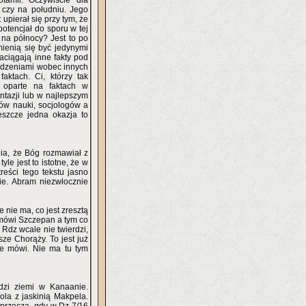
tamii. Oczywiście dla
 czy na południu. Jego
upierał się przy tym, że
otencjał do sporu w tej
 na północy? Jest to po
mienią się być jedynymi
aciągają inne fakty pod
zedzeniami wobec innych
ktach. Ci, którzy tak
 oparte na faktach w
ntazji lub w najlepszym
fów nauki, socjologów a
eszcze jedna okazja to
ia, że Bóg rozmawiał z
e jest to istotne, że w
reści tego tekstu jasno
e. Abram niezwłocznie
 nie ma, co jest zresztą
 mówi Szczepan a tym co
Rdz wcale nie twierdzi,
ze Chorąży. To jest już
ie mówi. Nie ma tu tym
dzi ziemi w Kanaanie.
la z jaskinią Makpela.