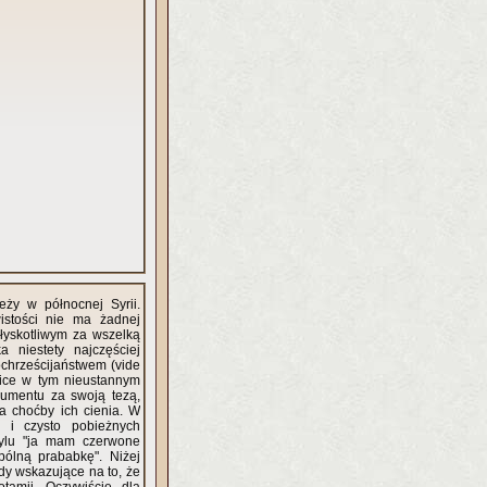
ży w północnej Syrii.
istości nie ma żadnej
łyskotliwym za wszelką
 niestety najczęściej
ochrześcijaństwem (vide
nice w tym nieustannym
umentu za swoją tezą,
a choćby ich cienia. W
 i czysto pobieżnych
tylu "ja mam czerwone
ólną prababkę". Niżej
dy wskazujące na to, że