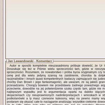
Jan Lewandowski - Komentarz
Autor w sposób kompletnie nieuzasadniony próbuje dowieść, że Ur le
Doszukuje się też w Piśmie wielu sprzeczności tam, gdzie w rzeczyw
sprzeczności. Rozumiem, że nowatorstwo i próba bycia oryginalnym czy b
cenę jest dla wielu jedyną szansą na zaistnienie, choroba ta dotyka
racjonalistów i innych quasi kompetentnych badaczy zajmujących się jude
choćby Dan Brown i jego fantasmagorie), ale uważam, że są jakieś gra
przesadzaniu. Chorąży bowiem nie przedstawia żadnego poważnego arg
przeciwnie, dowodów na jej potwierdzenie szuka często tam, gdzie nie m
najlepszym wypadku jest to argumentacja oparta na daleko idących
skojarzeniach czy nieuprawnionych nadinterpretacjach i wnioskach w s
podkolanówki a ty masz czerwone kalesony, więc na pewno mamy wsp
postaram się ukazać całe to naciąganie analizując wszystkie rzekome dowo