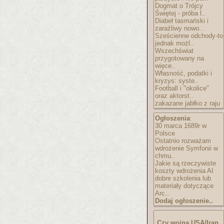
Dogmat o Trójcy
Świętej - próba l..
Diabeł tasmański i
zaraźliwy nowo..
Sześcienne odchody-to
jednak możl..
Wszechświat
przygotowany na
więce..
Własność, podatki i
kryzys: syste..
Football i "okolice"
oraz aktorst..
zakazane jabłko z raju
Ogłoszenia
:
30 marca 1689r w
Polsce
Ostatnio rozważam
wdrożenie Symfonii w
chmu..
Jakie są rzeczywiste
koszty wdrożenia AI
dobre szkolenia lub
materiały dotyczące
Arc..
Dodaj ogłoszenie..
Czy wojna USA/Iran