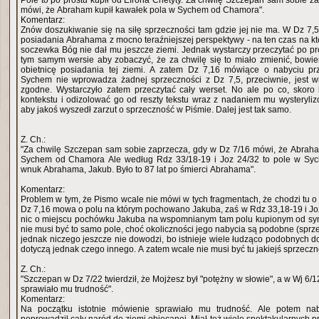
Pole to po prostu kupił od Efrona Chetyty. Za chwilę Szczepan sam sobie z
mówi, że Abraham kupił kawałek pola w Sychem od Chamora".
Komentarz:
Znów doszukiwanie się na siłę sprzeczności tam gdzie jej nie ma. W Dz 7,
posiadania Abrahama z mocno teraźniejszej perspektywy - na ten czas na któ
soczewka Bóg nie dał mu jeszcze ziemi. Jednak wystarczy przeczytać po p
tym samym wersie aby zobaczyć, że za chwilę się to miało zmienić, bowi
obietnicę posiadania tej ziemi. A zatem Dz 7,16 mówiące o nabyciu p
Sychem nie wprowadza żadnej sprzeczności z Dz 7,5, przeciwnie, jest 
zgodne. Wystarczyło zatem przeczytać cały werset. No ale po co, skoro 
kontekstu i odizolować go od reszty tekstu wraz z nadaniem mu wysterylizow
aby jakoś wyszedł zarzut o sprzeczność w Piśmie. Dalej jest tak samo.
Z. Ch.:
"Za chwilę Szczepan sam sobie zaprzecza, gdy w Dz 7/16 mówi, że Abraha
Sychem od Chamora Ale według Rdz 33/18-19 i Joz 24/32 to pole w Sychem kupił od Chamora
wnuk Abrahama, Jakub. Było to 87 lat po śmierci Abrahama".
Komentarz:
Problem w tym, że Pismo wcale nie mówi w tych fragmentach, że chodzi tu o 
Dz 7,16 mowa o polu na którym pochowano Jakuba, zaś w Rdz 33,18-19 i Joz
nic o miejscu pochówku Jakuba na wspomnianym tam polu kupionym od sy
nie musi być to samo pole, choć okoliczności jego nabycia są podobne (sprz
jednak niczego jeszcze nie dowodzi, bo istnieje wiele łudząco podobnych do 
dotyczą jednak czego innego. A zatem wcale nie musi być tu jakiejś sprzeczn
Z. Ch.:
"Szczepan w Dz 7/22 twierdził, że Mojżesz był "potężny w słowie", a w Wj 6/
sprawiało mu trudność".
Komentarz:
Na początku istotnie mówienie sprawiało mu trudność. Ale potem nab