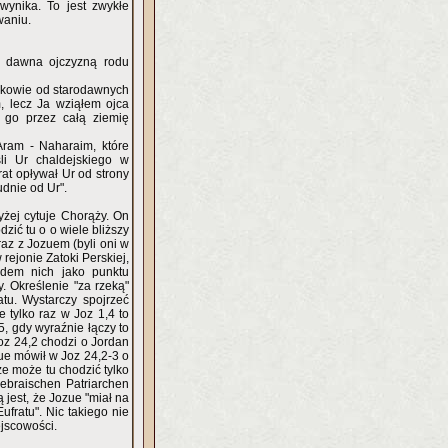
wynika. To jest zwykłe
waniu.
d dawna ojczyzną rodu
odkowie od starodawnych
, lecz Ja wziąłem ojca
 go przez całą ziemię
Aram - Naharaim, które
li Ur chaldejskiego w
rat opływał Ur od strony
udnie od Ur".
yżej cytuje Chorąży. On
dzić tu o o wiele bliższy
az z Jozuem (byli oni w
 rejonie Zatoki Perskiej,
ędem nich jako punktu
y. Określenie "za rzeką"
tu. Wystarczy spojrzeć
 tylko raz w Joz 1,4 to
, gdy wyraźnie łączy to
Joz 24,2 chodzi o Jordan
ue mówił w Joz 24,2-3 o
ze może tu chodzić tylko
hebraischen Patriarchen
 jest, że Jozue "miał na
ufratu". Nic takiego nie
ejscowości.