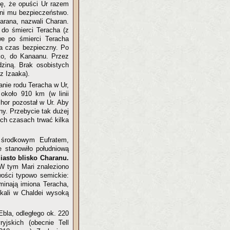
ję, że opuści Ur razem
ni mu bezpieczeństwo.
arana, nazwali Charan.
 do śmierci Teracha (z
we po śmierci Teracha
ma czas bezpieczny. Po
ko, do Kanaanu. Przez
ziną. Brak osobistych
z Izaaka).
nie rodu Teracha w Ur,
około 910 km (w linii
hor pozostał w Ur. Aby
y. Przebycie tak dużej
ch czasach trwać kilka
 środkowym Eufratem,
 stanowiło południową
miasto blisko Charanu.
W tym Mari znaleziono
wości typowo semickie:
minają imiona Teracha,
kali w Chaldei wysoką
bla, odległego ok. 220
jskich (obecnie Tell