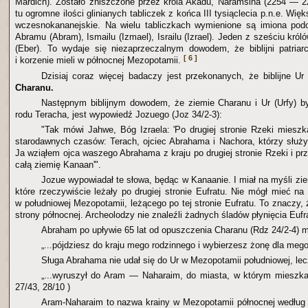
Mardich). Zostało zniszczone przez króla Akadu, Naramsina (2254 — 22
tu ogromne ilości glinianych tabliczek z końca III tysiąclecia p.n.e. Wi
wczesnokananejskie. Na wielu tabliczkach wymienione są imiona podo
Abramu (Abram), Ismailu (Izmael), Israilu (Izrael). Jeden z sześciu król
(Eber). To wydaje się niezaprzeczalnym dowodem, że biblijni patria
[ 6 ]
i korzenie mieli w północnej Mezopotamii.
Dzisiaj coraz więcej badaczy jest przekonanych, że biblijne Ur
Charanu.
Następnym biblijnym dowodem, że ziemie Charanu i Ur (Urfy) b
rodu Teracha, jest wypowiedź Jozuego (Joz 34/2-3):
"Tak mówi Jahwe, Bóg Izraela: 'Po drugiej stronie Rzeki mieszk
starodawnych czasów: Terach, ojciec Abrahama i Nachora, którzy służ
Ja wziąłem ojca waszego Abrahama z kraju po drugiej stronie Rzeki i p
całą ziemię Kanaan'".
Jozue wypowiadał te słowa, będąc w Kanaanie. I miał na myśli z
które rzeczywiście leżały po drugiej stronie Eufratu. Nie mógł mieć na
w południowej Mezopotamii, leżącego po tej stronie Eufratu. To znaczy, 
strony północnej. Archeolodzy nie znaleźli żadnych śladów płynięcia Eufr
Abraham po upływie 65 lat od opuszczenia Charanu (Rdz 24/2-4) m
„...pójdziesz do kraju mego rodzinnego i wybierzesz żonę dla meg
Sługa Abrahama nie udał się do Ur w Mezopotamii południowej, lec
„...wyruszył do Aram — Naharaim, do miasta, w którym mieszka
27/43, 28/10 )
Aram-Naharaim to nazwa krainy w Mezopotamii północnej według