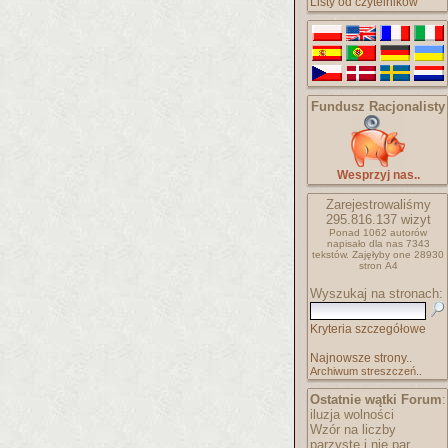
Listy od czytelników
Fundusz Racjonalisty
Wesprzyj nas..
Zarejestrowaliśmy
295.816.137
wizyt
Ponad 1062 autorów
napisało
dla nas 7343
tekstów.
Zajęłyby one 28930
stron A4
Wyszukaj na stronach:
Kryteria szczegółowe
Najnowsze strony..
Archiwum streszczeń..
Ostatnie wątki Forum
:
iluzja wolności
Wzór na liczby
parzyste i nie par..