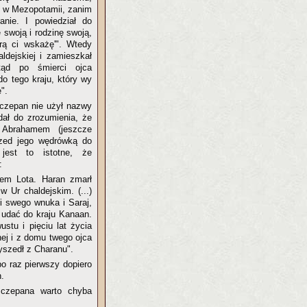
ł w Mezopotamii, zanim
nie. I powiedział do
 swoją i rodzinę swoją,
órą ci wskażę'". Wtedy
ldejskiej i zamieszkał
ąd po śmierci ojca
 do tego kraju, który wy
".
czepan nie użył nazwy
 dał do zrozumienia, że
Abrahamem (jeszcze
zed jego wędrówką do
jest to istotne, że
:
cem Lota. Haran zmarł
w Ur chaldejskim. (...)
i swego wnuka i Saraj,
 udać do kraju Kanaan.
ustu i pięciu lat życia
nej i z domu twego ojca
wyszedł z Charanu".
o raz pierwszy dopiero
.
zczepana warto chyba