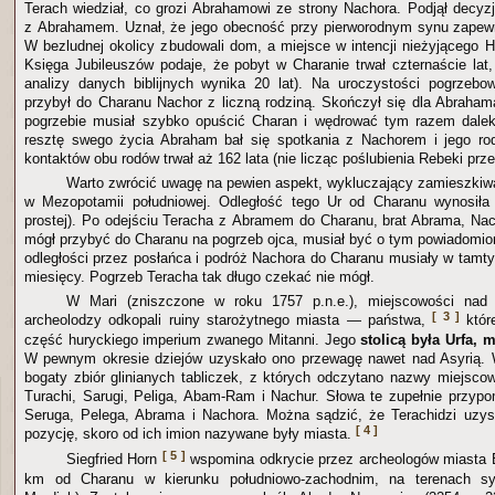
Terach wiedział, co grozi Abrahamowi ze strony Nachora. Podjął decyz
z Abrahamem. Uznał, że jego obecność przy pierworodnym synu zapew
W bezludnej okolicy zbudowali dom, a miejsce w intencji nieżyjącego H
Księga Jubileuszów podaje, że pobyt w Charanie trwał czternaście lat,
analizy danych biblijnych wynika 20 lat). Na uroczystości pogrzebo
przybył do Charanu Nachor z liczną rodziną. Skończył się dla Abraha
pogrzebie musiał szybko opuścić Charan i wędrować tym razem dale
resztę swego życia Abraham bał się spotkania z Nachorem i jego rod
kontaktów obu rodów trwał aż 162 lata (nie licząc poślubienia Rebeki prze
Warto zwrócić uwagę na pewien aspekt, wykluczający zamieszkiwa
w Mezopotamii południowej. Odległość tego Ur od Charanu wynosiła 
prostej). Po odejściu Teracha z Abramem do Charanu, brat Abrama, Nac
mógł przybyć do Charanu na pogrzeb ojca, musiał być o tym powiadomion
odległości przez posłańca i podróż Nachora do Charanu musiały w tamty
miesięcy. Pogrzeb Teracha tak długo czekać nie mógł.
W Mari (zniszczone w roku 1757 p.n.e.), miejscowości nad
[ 3 ]
archeolodzy odkopali ruiny starożytnego miasta — państwa,
które
część huryckiego imperium zwanego Mitanni. Jego
stolicą była Urfa, 
W pewnym okresie dziejów uzyskało ono przewagę nawet nad Asyrią. 
bogaty zbiór glinianych tabliczek, z których odczytano nazwy miejsco
Turachi, Sarugi, Peliga, Abam-Ram i Nachur. Słowa te zupełnie przypo
Seruga, Pelega, Abrama i Nachora. Można sądzić, że Terachidzi uzys
[ 4 ]
pozycję, skoro od ich imion nazywane były miasta.
[ 5 ]
Siegfried Horn
wspomina odkrycie przez archeologów miasta E
km od Charanu w kierunku południowo-zachodnim, na terenach syry