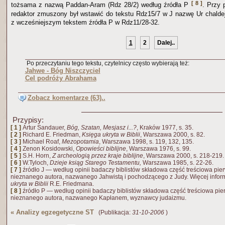
[ 8 ]
tożsama z nazwą Paddan-Aram (Rdz 28/2) według źródła P
. Przy 
redaktor zmuszony był wstawić do tekstu Rdz15/7 w J nazwę Ur chaldej
z wcześniejszym tekstem źródła P w Rdz11/28-32.
1
2
Dalej..
Po przeczytaniu tego tekstu, czytelnicy często wybierają też:
Jahwe - Bóg Niszczyciel
Cel podróży Abrahama
Zobacz komentarze (63)..
Przypisy:
[ 1 ]
Artur Sandauer,
Bóg, Szatan, Mesjasz i...?
, Kraków 1977, s. 35.
[ 2 ]
Richard E. Friedman,
Księga ukryta w Biblii
, Warszawa 2000, s. 82.
[ 3 ]
Michael Roaf,
Mezopotamia
, Warszawa 1998, s. 119, 132, 135.
[ 4 ]
Zenon Kosidowski,
Opowieści biblijne
, Warszawa 1976, s. 99.
[ 5 ]
S.H. Horn,
Z archeologią przez kraje biblijne
, Warszawa 2000, s. 218-219.
[ 6 ]
W.Tyloch,
Dzieje ksiąg Starego Testamentu,
Warszawa 1985, s. 22-26.
[ 7 ]
źródło J — według opinii badaczy biblistów składowa część treściowa pie
nieznanego autora, nazwanego Jahwistą i pochodzącego z Judy. Więcej infor
ukryta w Biblii
R.E. Friedmana.
[ 8 ]
źródło P — według opinii badaczy biblistów składowa część treściowa pie
nieznanego autora, nazwanego Kapłanem, wyznawcy judaizmu.
«
Analizy egzegetyczne ST
(Publikacja:
31-10-2006
)