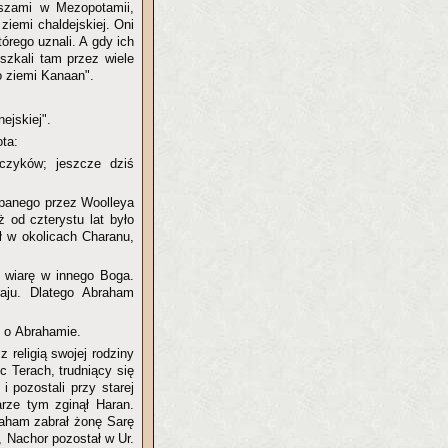
yszami w Mezopotamii,
ziemi chaldejskiej. Oni
órego uznali. A gdy ich
szkali tam przez wiele
o ziemi Kanaan".
ejskiej".
ota:
jczyków; jeszcze dziś
kopanego przez Woolleya
 od czterystu lat było
ł w okolicach Charanu,
 wiarę w innego Boga.
aju. Dlatego Abraham
i o Abrahamie.
 religią swojej rodziny
c Terach, trudniący się
i pozostali przy starej
rze tym zginął Haran.
raham zabrał żonę Sarę
, Nachor pozostał w Ur.