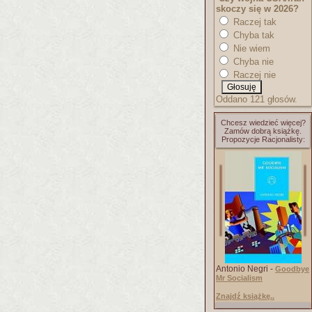
skoczy się w 2026?
Raczej tak
Chyba tak
Nie wiem
Chyba nie
Raczej nie
Oddano 121 głosów.
Chcesz wiedzieć więcej?
Zamów dobrą książkę.
Propozycje Racjonalisty:
Antonio Negri -
Goodbye
Mr Socialism
Znajdź książkę..