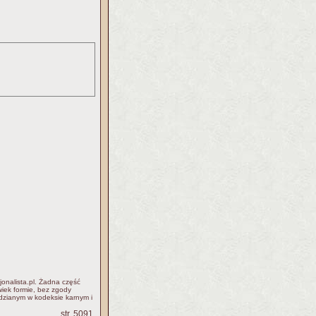
jonalista.pl. Żadna część
iek formie, bez zgody
idzianym w kodeksie karnym i
str. 5091