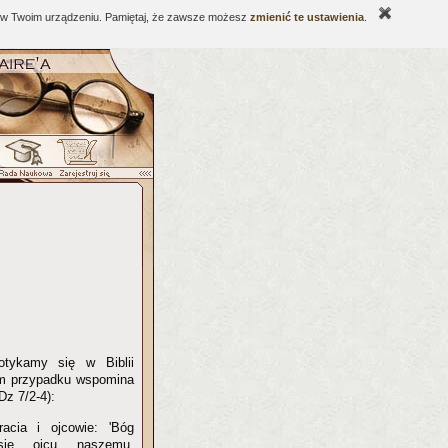
ne w Twoim urządzeniu. Pamiętaj, że zawsze możesz
zmienić te ustawienia
.
tykamy się w Biblii
gim przypadku wspomina
z 7/2-4):
racia i ojcowie: 'Bóg
się ojcu naszemu,