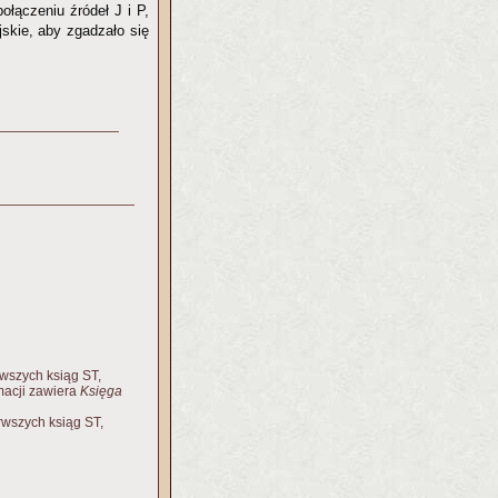
połączeniu źródeł J i P,
skie, aby zgadzało się
rwszych ksiąg ST,
macji zawiera
Księga
rwszych ksiąg ST,