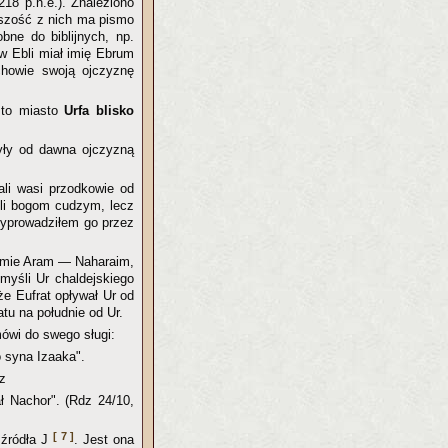
18 p.n.e.). Znaleziono
ększość z nich ma pismo
bne do biblijnych, np.
ów Ebli miał imię Ebrum
rchowie swoją ojczyznę
 to miasto
Urfa blisko
yły od dawna ojczyzną
ali wasi przodkowie od
yli bogom cudzym, lecz
rzyprowadziłem go przez
iemie Aram — Naharaim,
 myśli Ur chaldejskiego
że Eufrat opływał Ur od
atu na południe od Ur.
ówi do swego sługi:
o syna Izaaka".
z
ł Nachor". (Rdz 24/10,
[ 7 ]
 źródła J
. Jest ona