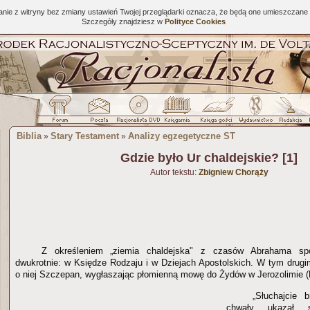
tanie z witryny bez zmiany ustawień Twojej przeglądarki oznacza, że będą one umieszcza
Szczegóły znajdziesz w
Polityce Cookies
Biblia
Stary Testament
Analizy egzegetyczne ST
»
»
Gdzie było Ur chaldejskie? [1]
Autor tekstu:
Zbigniew Chorąży
Z określeniem „ziemia chaldejska" z czasów Abrahama spo
dwukrotnie: w Księdze Rodzaju i w Dziejach Apostolskich. W tym dru
o niej Szczepan, wygłaszając płomienną mowę do Żydów w Jerozolimie (D
„Słuchajcie b
chwały ukazał 