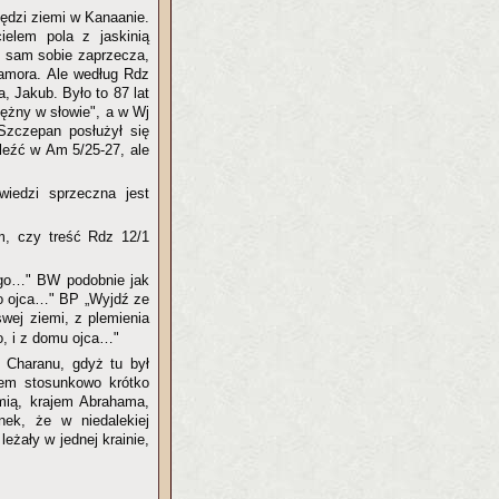
iędzi ziemi w Kanaanie.
elem pola z jaskinią
n sam sobie zaprzecza,
amora. Ale według Rdz
 Jakub. Było to 87 lat
tężny w słowie", a w Wj
Szczepan posłużył się
leźć w Am 5/25-27, ale
iedzi sprzeczna jest
em, czy treść Rdz 12/1
wego…" BW podobnie jak
go ojca…" BP „Wyjdź ze
wej ziemi, z plemienia
go, i z domu ojca…"
 Charanu, gdyż tu był
em stosunkowo krótko
emią, krajem Abrahama,
nek, że w niedalekiej
eżały w jednej krainie,