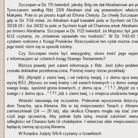
Szczepan w Dz 7/5 twierdził, jakoby Bóg nie dał Abrahamowi ani p
Tymczasem według Rdz 23/9 Abraham stał się prawowitym właścici
Makpela. Pole to po prostu kupił od Efrona Chetyty. Za chwilę Szczepa
gdy w Dz 7/16 mówi, że Abraham kupił kawałek pola w Sychem od Ch
33/18-19 i Joz 24/32 to pole w Sychem kupił od Chamora wnuk Abrahama,
po śmierci Abrahama. Szczepan w Dz 7/22 twierdził, że Mojżesz był „po
6/12 czytamy, że „mówienie sprawiało mu trudność". W Dz 7/42-43 
cytatem rzekomo z Księgi Proroków. Rzeczywiście ten cytat można zna
jego treść różni się w sposób istotny.
Czy Szczepan może być wiarygodny, skoro treść jego wypow
z informacjami aż czterech ksiąg Starego Testamentu?
Bliższa prawdy jest zatem informacja z Rdz. Jest tylko probl
została dokładnie przetłumaczona. Poniżej mamy różne przekłady:
BG „Wynijdź z ziemi twej, i od rodziny twojej, i z domu ojca t
wyżej BŚJ „Wyrusz ze swej krainy i od swoich krewnych i z domu swe
[ 1 ]
swego kraju, spośród grona krewnych, z domu ojca…"
„Wyjdź ze s
[ 2 ]
swego i z domu ojca…"
„Idź z ziemi twej, i z miejsca urodzenia twe
Wnioski nasuwają się oczywiste. Polecenie wyruszenia dotyczy
dom Teracha, ojca Abrama. Ale w tej miejscowości Terach z Abram
zamieszkiwali (14 — 20 lat), aby okolica Charanu mogła się stać zi
czyli jego ojcowizną. Aby jednak była taką, musiał zaistnieć waru
odległości od Charanu było Ur chaldejskie. I wówczas obie miejscowości l
będącej ziemią ojczystą Abrama.
W Księdze Judyty 5/6-9 czytamy o Izraelitach: