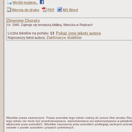
Wyślij mailem..
Wersja do druku
PDF
MS Word
Zbigniew Chorąży
Ur. 1940. Zajmuje się tematyką biblijną. Mieszka w Repkach
Pokaż inne teksty autora
Liczba tekstów na portalu:
13
Zaklinacze diabłów
Najnowszy tekst autora:
Wszelkie prawa zastrzeżone. Prawa autorskie tego tekstu należą do autora i/lub serwisu Rac
tego tekstu nie może być przedrukowywana, reprodukowana ani wykorzystywana w jakiejkolw
właściciela praw autorskich. Wszelkie naruszenia praw autorskich podlegają sankcjom przew
ustawie o prawie autorskim i prawach pokrewnych.