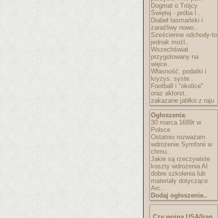
Dogmat o Trójcy
Świętej - próba l..
Diabeł tasmański i
zaraźliwy nowo..
Sześcienne odchody-to
jednak możl..
Wszechświat
przygotowany na
więce..
Własność, podatki i
kryzys: syste..
Football i "okolice"
oraz aktorst..
zakazane jabłko z raju
Ogłoszenia
:
30 marca 1689r w
Polsce
Ostatnio rozważam
wdrożenie Symfonii w
chmu..
Jakie są rzeczywiste
koszty wdrożenia AI
dobre szkolenia lub
materiały dotyczące
Arc..
Dodaj ogłoszenie..
Czy wojna USA/Iran