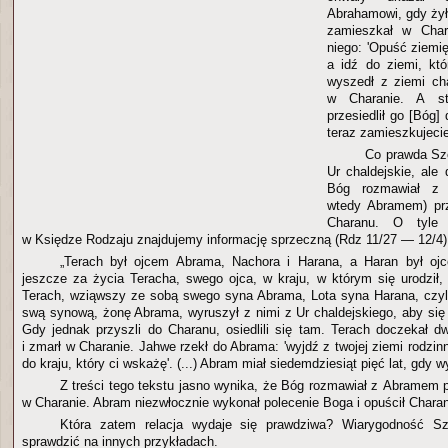
Abrahamowi, gdy ży
zamieszkał w Chara
niego: 'Opuść ziemię
a idź do ziemi, kt
wyszedł z ziemi cha
w Charanie. A st
przesiedlił go [Bóg]
teraz zamieszkujecie
Co prawda Sz
Ur chaldejskie, ale
Bóg rozmawiał z 
wtedy Abramem) pr
Charanu. O tyle 
w Księdze Rodzaju znajdujemy informację sprzeczną (Rdz 11/27 — 12/4)
„Terach był ojcem Abrama, Nachora i Harana, a Haran był oj
jeszcze za życia Teracha, swego ojca, w kraju, w którym się urodził, 
Terach, wziąwszy ze sobą swego syna Abrama, Lota syna Harana, czyl
swą synową, żonę Abrama, wyruszył z nimi z Ur chaldejskiego, aby się
Gdy jednak przyszli do Charanu, osiedlili się tam. Terach doczekał dw
i zmarł w Charanie. Jahwe rzekł do Abrama: 'wyjdź z twojej ziemi rodzin
do kraju, który ci wskażę'. (...) Abram miał siedemdziesiąt pięć lat, gdy 
Z treści tego tekstu jasno wynika, że Bóg rozmawiał z Abramem p
w Charanie. Abram niezwłocznie wykonał polecenie Boga i opuścił Charan
Która zatem relacja wydaje się prawdziwa? Wiarygodność S
sprawdzić na innych przykładach.