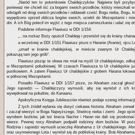
„Naród ten to potomkowie Chaldejczyków. Najpierw byli przyb
ponieważ nie chcieli iść za bogami swoich przodków, którzy mieszkali w 
odstąpili od drogi swoich przodków i oddawali cześć Bogu nieba, Bogu, kt
wypędzono sprzed oblicza bogów swoich, uciekli do Mezopotamii i mie
dni. A ich Bóg polecił im wyjść z tego miejsca zamieszkania i udać się d
Podobnie informuje Flawiusz w DDI 1/154:
„...na rozkaz Boży opuścił Chaldeję i przeniósł się do krainy chanan
a wcześniej w DDI 1/151 Flawiusz pisze o Haranie (Aranie), ojcu L
„umarł w krainie chaldejskiej, w mieście zwanym Ur Chalde
pokazują tam jego grób".
Flawiusz pisząc te słowa nie miał na myśli Ur chaldejskiego, od
w Mezopotamii południowej. W czasach Flawiusza to Ur chaldejskie już
pustkowiem. A zatem Flawiusz Ur chaldejskie z grobem Harana lokowa
w północnej Mezopotamii.
Ponadto Flawiusz w DDI 1/157 pisze, że Abraham zaczął głosić
Jego sąsiedzi — Chaldejczycy wymusili, aby się wyniósł z ich kr
wywędrował na południe, do Kanaanu.
Apokryficzna Księga Jubileuszów również podaje szereg informacj
Z tych źródeł wyłania się dosyć ciekawa historia. Abraham zerwał z
i zaczął wierzyć w Boga Najwyższego, Stwórcę nieba i ziemi. Jego ojcie
wyrobem bożków, jak też bracia Nachor i Haran nie dali się przekonać 
wierze. Pewnej nocy Abraham podpalił rodzinny dom bożków. W poża
Rodzina i sąsiedzi wymusili ucieczkę Abrahama z Ur chaldejskiego. Ab
oraz usynowionego Lota i wyniósł się do pobliskiej krainy. Brat Abrahama