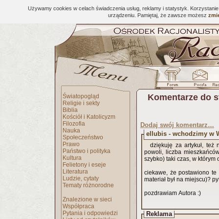
Używamy cookies w celach świadczenia usług, reklamy i statystyk. Korzystani
urządzeniu. Pamiętaj, że zawsze możesz
zmie
Komentarze do s
Światopogląd
Religie i sekty
Biblia
Kościół i Katolicyzm
Filozofia
Dodaj swój komentarz…
Nauka
ellubis - wchodzimy w
Społeczeństwo
Prawo
dziękuję za artykuł, te
Państwo i polityka
powoli, liczba mieszkańcó
Kultura
szybko) taki czas, w którym
Felietony i eseje
Literatura
ciekawe, że postawiono te 
Ludzie, cytaty
materiał był na miejscu)? p
Tematy różnorodne
pozdrawiam Autora :)
Znalezione w sieci
Współpraca
Pytania i odpowiedzi
Reklama