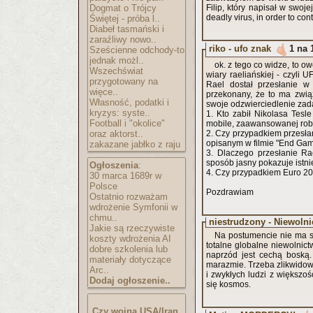
Dogmat o Trójcy
Filip, który napisał w swoje
deadly virus, in order to co
Świętej - próba l..
Diabeł tasmański i
zaraźliwy nowo..
riko - ufo znak
1 na 
Sześcienne odchody-to
jednak możl..
ok. z tego co widze, to o
Wszechświat
wiary raeliańskiej - czyli 
przygotowany na
Rael dostał przesłanie 
więce..
przekonany, że to ma zwią
Własność, podatki i
swoje odzwierciedlenie zada
kryzys: syste..
1. Kto zabił Nikolasa Tesl
Football i "okolice"
mobile, zaawansowanej robo
oraz aktorst..
2. Czy przypadkiem przesł
opisanym w filmie "End Ga
zakazane jabłko z raju
3. Dlaczego przesłanie Rae
sposób jasny pokazuje istni
Ogłoszenia
:
4. Czy przypadkiem Euro 201
30 marca 1689r w
Polsce
Pozdrawiam
Ostatnio rozważam
wdrożenie Symfonii w
chmu..
niestrudzony - Niewoln
Jakie są rzeczywiste
Na postumencie nie ma sł
koszty wdrożenia AI
totalne globalne niewolnic
dobre szkolenia lub
naprzód jest cechą boską.
materiały dotyczące
marazmie. Trzeba zlikwidow
Arc..
i zwykłych ludzi z większo
Dodaj ogłoszenie..
się kosmos.
Czy wojna USA/Iran