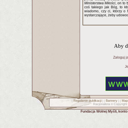
Ministerstwa Miłości
, on to
coś takiego jak Bóg, to kt
wiadomo, czy ci, którzy o
wystarczające, żeby udowodni
Aby d
Zaloguj j
Je
Regulamin publikacji
Bannery
Mapa
[
] [
] [
Racjonalista
Copyright
©
Fundacja Wolnej Myśli, kont