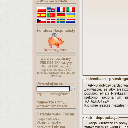
Listy od czytelników
Fundusz Racjonalisty
Wesprzyj nas..
Zarejestrowaliśmy
296.044.432
wizyty
Ponad 1062 autorów
napisało
dla nas 7343
tekstów.
Zajęłyby one 28930
stron A4
kolvenbach - przestroga
Wyszukaj na stronach:
Artykuł dotyczy bardzo w
Zauważcie, że aby zreali
populacji świata! Przykazan
Kryteria szczegółowe
rzekomo racjonalnym p
TOTALITARYZM.
Najnowsze strony..
Kto umie jeszcze niezależni
Archiwum streszczeń..
Ostatnie wątki Forum
:
xqtr - depopulacja
iluzja wolności
Wzór na liczby
Racja. Pierwsze co pomyś
parzyste i nie par..
zauważyłem że wielu z ludzi