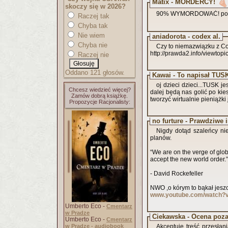
Matix - MORDERCY!
skoczy się w 2026?
90% WYMORDOWAĆ! policja
Raczej tak
Chyba tak
Nie wiem
aniadorota - codex al.
Chyba nie
Czy to niemazwiązku z C
http://prawda2.info/viewtop
Raczej nie
Oddano 121 głosów.
Kawai - To napisał TUSK!
oj dzieci dzieci...TUSK j
Chcesz wiedzieć więcej?
dalej będą nas golić po kie
Zamów dobrą książkę.
tworzyć wirtualnie pieniążki 
Propozycje Racjonalisty:
no furture - Prawdziwe
Nigdy dotąd szaleńcy nie
planów.
“We are on the verge of globa
accept the new world order.
- David Rockefeller
NWO ,o kórym to bąkał jeszc
www.youtube.com/watch
Umberto Eco -
Cmentarz
w Pradze
Ciekawska - Ocena poz
Umberto Eco -
Cmentarz
w Pradze - audiobook
Akceptuje treść przesłan