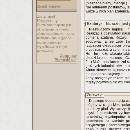
(nieznane plany, intencje ).
Znajdź książkę..
Nie odbieram postulatów, j
widzę w nich plan szaleńca.
Złota myśl
Racjonalisty:
Duma homo sapiens jest
określeniem na wyrost,
Niestrudzony napisał :
Realizacja postulatów narzu
albowiem człowiek - istota
domeną szatana. Rozwój, r
namiętna - lubi sięgać po
zdobywać, a nie żeby trw
rozum dopiero po
rządzącej okradającej pryw
wypróbowaniu innych
przeć naprzód, a celem na 
możliwości.
He , he może właśnie tak
Zbigniew
chodzi tu o ten kosmos ...
Pietrasiński
? :-) Może nasi kosmiczni są
groźnych kolonialistów i ko
winna kierować się nasza cy
nie podporządkujemy to ...
Żeby następnym razem nie b
reguły pojawiają się wojskow
Żuławski
Dlaczego depopulacja ws
mógłby w ciągu kilku poko
mord czy głód. Wystarczy si
uzyskać przestrzeń życio
satanistów, psychopatów, k
satanistami są właśnie pr
przyjaznego i szczęśliwego
pokój
budzą dreszcz prze