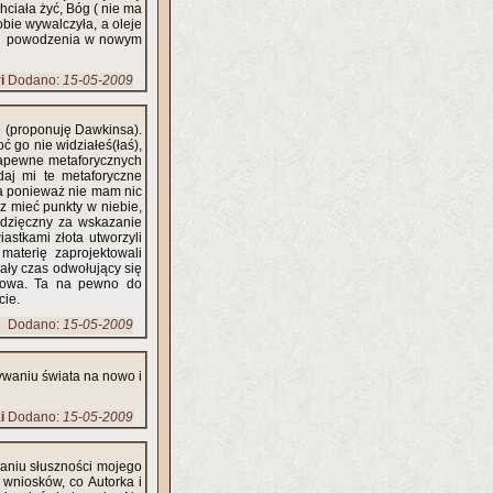
hciała żyć, Bóg ( nie ma
obie wywalczyła, a oleje
a i powodzenia w nowym
i
Dodano:
15-05-2009
rę (proponuję Dawkinsa).
oć go nie widziałeś(łaś),
 zapewne metaforycznych
aj mi te metaforyczne
 a ponieważ nie mam nic
z mieć punkty w niebie,
 wdzięczny za wskazanie
astkami złota utworzyli
materię zaprojektowali
cały czas odwołujący się
herowa. Ta na pewno do
cie.
Dodano:
15-05-2009
ywaniu świata na nowo i
i
Dodano:
15-05-2009
naniu słuszności mojego
 wniosków, co Autorka i