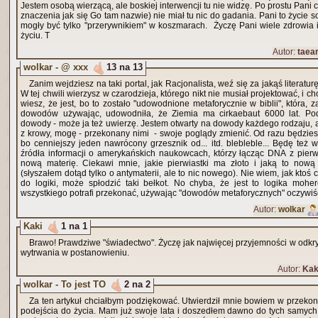
Jestem osobą wierzącą, ale boskiej interwencji tu nie widzę. Po prostu Pani c
znaczenia jak się Go tam nazwie) nie miał tu nic do gadania. Pani to życie s
mogły być tylko "przerywnikiem" w koszmarach. Życzę Pani wiele zdrowi
życiu. T
Autor:
taear
wolkar - @ xxx
13 na 13
Zanim wejdziesz na taki portal, jak Racjonalista, weź się za jakąś literatu
W tej chwili wierzysz w czarodzieja, którego nikt nie musiał projektować, i ch
wiesz, że jest, bo to zostało "udowodnione metaforycznie w biblii", która,
dowodów używając, udowodniła, że Ziemia ma cirkaebaut 6000 lat. Pod
dowody - może ja też uwierzę. Jestem otwarty na dowody każdego rodzaju,
z krowy, mogę - przekonany nimi - swoje poglądy zmienić. Od razu będzies
bo cenniejszy jeden nawrócony grzesznik od... itd. blebleble... Będę też
źródła informacji o amerykańskich naukowcach, którzy łącząc DNA z pierwi
nową materię. Ciekawi mnie, jakie pierwiastki ma złoto i jaką to nową 
(słyszałem dotąd tylko o antymaterii, ale to nic nowego). Nie wiem, jak ktoś 
do logiki, może spłodzić taki bełkot. No chyba, że jest to logika mo
wszystkiego potrafi przekonać, używając "dowodów metaforycznych" oczywiś
Autor:
wolkar
Kaki
1 na 1
Brawo! Prawdziwe "świadectwo". Życzę jak najwięcej przyjemności w odkr
wytrwania w postanowieniu.
Autor:
Kak
wolkar - To jest TO
2 na 2
Za ten artykuł chciałbym podziękować. Utwierdził mnie bowiem w przeko
podejścia do życia. Mam już swoje lata i doszedłem dawno do tych samych