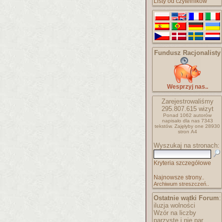
Listy od czytelników
Fundusz Racjonalisty
Wesprzyj nas..
Zarejestrowaliśmy
295.807.615
wizyt
Ponad 1062 autorów
napisało
dla nas 7343
tekstów.
Zajęłyby one 28930
stron A4
Wyszukaj na stronach:
Kryteria szczegółowe
Najnowsze strony..
Archiwum streszczeń..
Ostatnie wątki Forum
:
iluzja wolności
Wzór na liczby
parzyste i nie par..