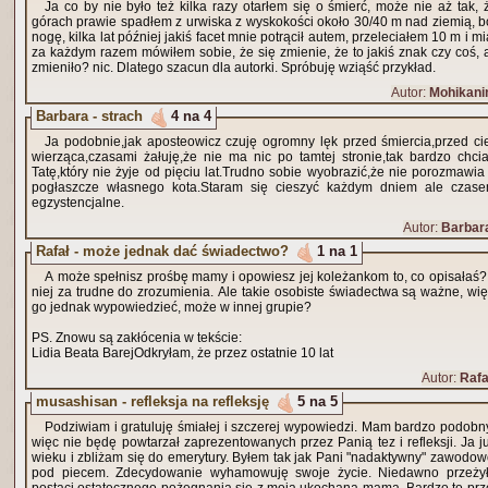
Ja co by nie było też kilka razy otarłem się o śmierć, może nie aż tak,
górach prawie spadłem z urwiska z wyskokości około 30/40 m nad ziemią, bo
nogę, kilka lat później jakiś facet mnie potrącił autem, przeleciałem 10 m i 
za każdym razem mówiłem sobie, że się zmienie, że to jakiś znak czy coś, 
zmieniło? nic. Dlatego szacun dla autorki. Spróbuję wziąść przykład.
Autor:
Mohikani
Barbara - strach
4 na 4
Ja podobnie,jak aposteowicz czuję ogromny lęk przed śmiercia,przed ci
wierząca,czasami żałuję,że nie ma nic po tamtej stronie,tak bardzo chc
Tatę,który nie żyje od pięciu lat.Trudno sobie wyobrazić,że nie porozmawia
pogłaszcze własnego kota.Staram się cieszyć każdym dniem ale czas
egzystencjalne.
Autor:
Barbar
Rafał - może jednak dać świadectwo?
1 na 1
A może spełnisz prośbę mamy i opowiesz jej koleżankom to, co opisałaś?
niej za trudne do zrozumienia. Ale takie osobiste świadectwa są ważne, wię
go jednak wypowiedzieć, może w innej grupie?
PS. Znowu są zakłócenia w tekście:
Lidia Beata BarejOdkryłam, że przez ostatnie 10 lat
Autor:
Rafa
musashisan - refleksja na refleksję
5 na 5
Podziwiam i gratuluję śmiałej i szczerej wypowiedzi. Mam bardzo podobn
więc nie będę powtarzał zaprezentowanych przez Panią tez i refleksji. Ja 
wieku i zbliżam się do emerytury. Byłem tak jak Pani "nadaktywny" zawodo
pod piecem. Zdecydowanie wyhamowuję swoje życie. Niedawno przeży