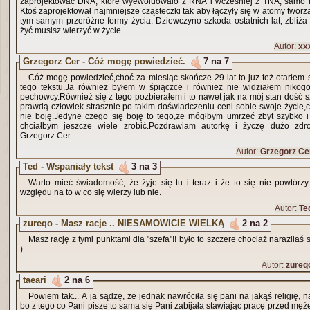
zaprojektować DNA, które wyewoluowało z RNA i wczesniej z TNA, samo n
Ktoś zaprojektował najmniejsze cząsteczki tak aby łączyły się w atomy tworzą
tym samym przeróżne formy życia. Dziewczyno szkoda ostatnich lat, zbliża s
żyć musisz wierzyć w życie....
Autor:
xx
Grzegorz Cer - Cóż mogę powiedzieć.
7 na 7
Cóż mogę powiedzieć,choć za miesiąc skończe 29 lat to juz też otarłem s
tego tekstu.Ja również byłem w śpiączce i również nie widziałem niko
pechowcy.Również się z tego pozbierałem i to nawet jak na mój stan dość s
prawdą człowiek strasznie po takim doświadczeniu ceni sobie swoje życie,c
nie boję.Jedyne czego się boję to tego,że mógłbym umrzeć zbyt szybko i 
chciałbym jeszcze wiele zrobić.Pozdrawiam autorkę i życzę dużo zd
Grzegorz Cer
Autor:
Grzegorz Ce
Ted - Wspaniały tekst
3 na 3
Warto mieć świadomość, że żyje się tu i teraz i że to się nie powtórzy
względu na to w co się wierzy lub nie.
Autor:
Te
zureqo - Masz racje .. NIESAMOWICIE WIELKĄ
2 na 2
Masz rację z tymi punktami dla "szefa"!! było to szczere chociaż naraziłaś 
)
Autor:
zureq
taeari
2 na 6
Powiem tak... A ja sądzę, że jednak nawróciła się pani na jakąś religię, na
bo z tego co Pani pisze to sama się Pani zabijała stawiając pracę przed mę