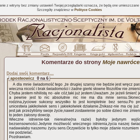
tanie z witryny bez zmiany ustawień Twojej przeglądarki oznacza, że będą one umieszcza
Szczegóły znajdziesz w
Polityce Cookies
Komentarze do strony
Moje nawróce
Dodaj swój komentarz…
aposteowicz
0 na 6
A dla mnie świadomość tego ,że drugiej szansy nie będzie jest wręcz par
wieczna nicość i brak świadomości i żadne gierki słowne filozofów nie zmieni
Chyba jestem nihilistą no -ale cóż,taki już jestem.Uważam ,że jeżeli śmierć
a pewnie jest to nic absolutnie nic nie ma dla mnie sensu.Słonec
rodzina,życiowe sukcesy wszystko to jest kompletnie bez sensu.Po pr
unicestwia jakikolwiek sens i jakiekolwiek działanie.Znikasz-nie ma cię ju
jest jak przeżyliśmy swoje życie,nawet zostawienie po sobie dzieci nie zmieni
to jeden żałosny dowcip.
Wieczne istnienie-tak nierealne(na razie) byłoby jedynym wyj
bezsensowności.Jedynie możliwość wiecznego istnienia,życia naszej św
nadawałaby naszemu życiu sens.Oczywiście to tylko moje zdanie rozumiem 
nie podzielać.
Pozdrawiam.