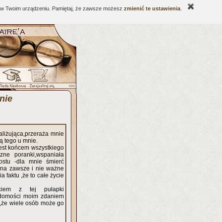
ne w Twoim urządzeniu. Pamiętaj, że zawsze możesz
zmienić te ustawienia
.
nie
aliżująca,przeraża mnie
ą tego u mnie.
 jest końcem wszystkiego
zne poranki,wspaniała
ostu -dla mnie śmierć
ż na zawsze i nie ważne
a faktu ,że to całe życie
ściem z tej pułapki
iadomości moim zdaniem
,że wiele osób może go