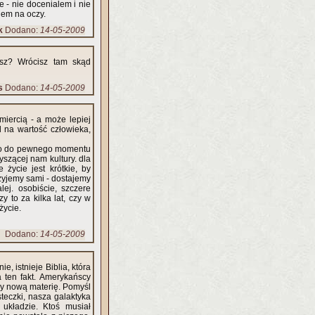
 - nie docenialem i nie
lem na oczy.
k
Dodano:
14-05-2009
isz? Wrócisz tam skąd
s
Dodano:
14-05-2009
miercią - a może lepiej
d na wartość człowieka,
tylko do pewnego momentu
szącej nam kultury. dla
 życie jest krótkie, by
e żyjemy sami - dostajemy
ej. osobiście, szczere
y to za kilka lat, czy w
życie.
Dodano:
14-05-2009
e, istnieje Biblia, która
ten fakt. Amerykańscy
rzy nową materię. Pomyśl
teczki, nasza galaktyka
układzie. Ktoś musiał