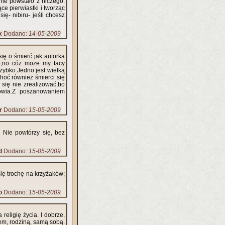
ie powstało z niczego.
ce pierwiastki i tworząc
ię- nibiru- jeśli chcesz
x
Dodano:
14-05-2009
ię o śmierć jak autorka
go,no cóż może my tacy
zybko.Jedno jest wielką
hoć również śmierci się
się nie zrealizować,bo
rowia.Z poszanowaniem
r
Dodano:
15-05-2009
. Nie powtórzy się, bez
d
Dodano:
15-05-2009
się trochę na krzyżaków;
o
Dodano:
15-05-2009
 religię życia. I dobrze,
żem, rodziną, samą sobą.