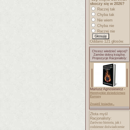
skoczy się w 2026?
Raczej tak
Chyba tak
Nie wiem
Chyba nie
Raczej nie
Oddano 121 głosów.
Chcesz wiedzieć więcej?
Zamów dobrą książkę.
Propozycje Racjonalisty:
Mariusz Agnosiewicz -
Heretyckie dziedzictwo
Europy
Znajdź książkę..
Złota myśl
Racjonalisty:
Zarówno historia, jak i
codzienne doświadczenie