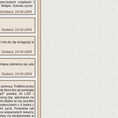
szpiczastych czapkach i
. Watpie. Szkoda zycia!
p
Dodano:
14-05-2009
Dodano:
14-05-2009
i nie da się wciągnąć w
Dodano:
14-05-2009
ą mięsa jednemu się uda
Dodano:
14-05-2009
 pomocy. Trafilem przez
ety ktora tez jej pomogla
apii" podala mi LSD i
eczy (np. wjechanie na
Matrix to nie jest film
wyskoczylem z 4 pietra z
mi zycie. Podobnie jak
aca wspanialych lekarzy.
liwy niz kiedykolwiek w