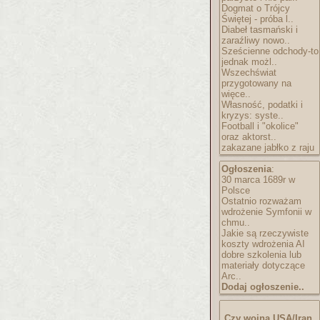
Dogmat o Trójcy
Świętej - próba l..
Diabeł tasmański i
zaraźliwy nowo..
Sześcienne odchody-to
jednak możl..
Wszechświat
przygotowany na
więce..
Własność, podatki i
kryzys: syste..
Football i "okolice"
oraz aktorst..
zakazane jabłko z raju
Ogłoszenia
:
30 marca 1689r w
Polsce
Ostatnio rozważam
wdrożenie Symfonii w
chmu..
Jakie są rzeczywiste
koszty wdrożenia AI
dobre szkolenia lub
materiały dotyczące
Arc..
Dodaj ogłoszenie..
Czy wojna USA/Iran