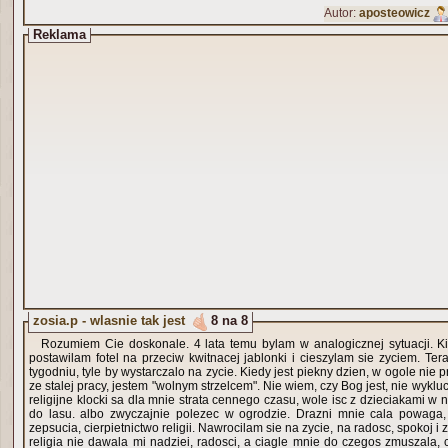
Autor:
aposteowicz
Reklama
zosia.p - wlasnie tak jest
8 na 8
Rozumiem Cie doskonale. 4 lata temu bylam w analogicznej sytuacji. Ki
postawilam fotel na przeciw kwitnacej jablonki i cieszylam sie zyciem. Ter
tygodniu, tyle by wystarczalo na zycie. Kiedy jest piekny dzien, w ogole nie
ze stalej pracy, jestem "wolnym strzelcem". Nie wiem, czy Bog jest, nie wyklu
religijne klocki sa dla mnie strata cennego czasu, wole isc z dzieciakami w n
do lasu. albo zwyczajnie polezec w ogrodzie. Drazni mnie cala powaga, c
zepsucia, cierpietnictwo religii. Nawrocilam sie na zycie, na radosc, spokoj 
religia nie dawala mi nadziei, radosci, a ciagle mnie do czegos zmuszala, 