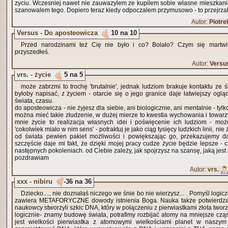
zyciu. Wczesniej nawet nie zauwazylem ze kupilem sobie wlasne mieszkanie
szanowalem tego. Dopiero teraz kiedy odpoczalem przymusowo - to przejrza
Autor:
Piotre
Versus - Do aposteowicza
10 na 10
Przed narodzinami też Cię nie było i co? Bolało? Czym się martw
przyszedłeś.
Autor:
Versu
vrs. - życie
5 na 5
może zabrzmi to trochę 'brutalnie', jednak ludziom brakuje kontaktu ze ś
byłoby napisać, z życiem - otarcie się o jego granice daje łatwiejszy oglą
świata, czasu.
do aposteowicza - nie żyjesz dla siebie, ani biologicznie, ani mentalnie - 
można mieć takie złudzenie, w dużej mierze to kwestia wychowania i towarzy
mnie życie to realizacja własnych idei i poświęcenie ich ludziom - może
'cokolwiek miało w nim sens' - potraktuj je jako ciąg tysięcy ludzkich linii, ni
od świata pewien pakiet możliwości i powiększając go, przekazujemy dal
szczęście daje mi fakt, że dzięki mojej pracy cudze życie będzie lepsze - cz
następnych pokoleniach. od Ciebie zależy, jak spojrzysz na szansę, jaką jest 
pozdrawiam
Autor:
vrs.
xxx - nibiru
-36 na 36
Dziecko...., nie doznałaś niczego we śnie bo nie wierzysz... . Pomyśl logiczni
zawiera METAFORYCZNE dowody istnienia Boga. Nauka także potwierdza 
naukowcy stworzyli szkic DNA, który w połączeniu z pierwiastkami złota two
logicznie- znamy budowę świata, potrafimy rozbijać atomy na mniejsze cząs
jest wielkości pierwiastka z atomowymi wielkościami planet w naszym 