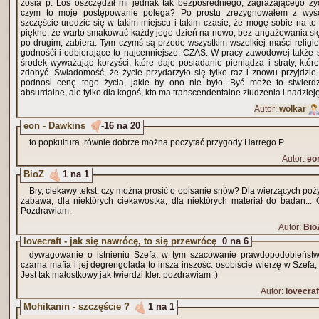
zosia p. Los oszczędził mi jednak tak bezpośredniego, zagrażającego ży
czym to moje postępowanie polega? Po prostu zrezygnowałem z wyśc
szczęście urodzić się w takim miejscu i takim czasie, że mogę sobie na to 
piękne, że warto smakować każdy jego dzień na nowo, bez angażowania się 
po drugim, zabiera. Tym czymś są przede wszystkim wszelkiej maści religie
godnośći i odbierające to najcenniejsze: CZAS. W pracy zawodowej także s
środek wyważając korzyści, które daje posiadanie pieniądza i straty, któr
zdobyć. Świadomość, że życie przydarzyło się tylko raz i znowu przyjdzie
podnosi cenę tego życia, jakie by ono nie było. Być może to stwier
absurdalne, ale tylko dla kogoś, kto ma transcendentalne złudzenia i nadzieję
Autor:
wolkar
eon - Dawkins
-16 na 20
to popkultura. równie dobrze można poczytać przygody Harrego P.
Autor:
eo
BioZ
1 na 1
Bry, ciekawy tekst, czy można prosić o opisanie snów? Dla wierzących poż
zabawa, dla niektórych ciekawostka, dla niektórych materiał do badań... 
Pozdrawiam.
Autor:
Bio
lovecraft - jak się nawrócę, to się przewrócę
0 na 6
dywagowanie o istnieniu Szefa, w tym szacowanie prawdopodobieństw
czarna mafia i jej degrengolada to insza inszość. osobiście wierzę w Szefa
Jest tak małostkowy jak twierdzi kler. pozdrawiam :)
Autor:
lovecraf
Mohikanin - szczęście ?
1 na 1