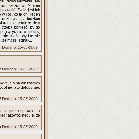
ciu, doświadczenia. Na
igu szczurów. Miałem
pozwolić. Życie jest tak
w coś, co te dni, jeden
, pozbawiające ludzkiej
taram się znaleźć złoty
e trzeba ponieść, by go
 pogrążyć się w nicość,
dzenie może wydać się
, że może jednak...
Dodano:
15-05-2009
n
Dodano:
15-05-2009
ywka, dla niewierzących
Ogólnie przydałoby się.
Z
Dodano:
15-05-2009
a to jedna sprawa - a
, jednakowoż neguję, że
t
Dodano:
15-05-2009