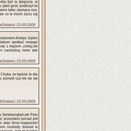
 żeby być w śpiączce, w
 jakiś gość podłożył mi
miałem tylko złamany nos,
ale co w moim życiu się
n
Dodano:
15-05-2009
erpieniem.Kiedys byłam
iałabym spotkać mojego
 się z mężem ,córką,nie
em nachodzą mnie lęki
a
Dodano:
15-05-2009
 Chyba że będzie to dla
c pomyśl czy nie da się
ł
Dodano:
15-05-2009
y światopogląd jak Pani
już przeżyłem ponad pół
wo, więc teraz wygaszam
łem osobisty dramat w