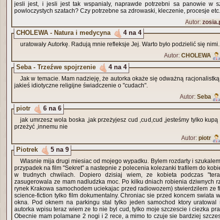
jesli jest, i jesli jest tak wspanialy, naprawde potrzebni sa panowie w 
powloczystych szatach? Czy potrzebne sa zdrowaski, kleczenie, procesje etc
Autor:
zosia.
CHOLEWA - Natura i medycyna
4 na 4
uratowały Autorkę. Radują mnie refleksje Jej. Warto było podzielić się nimi.
Autor:
CHOLEWA
Seba - Trzeźwe spojrzenie
4 na 4
Jak w temacie. Mam nadzieję, że autorka okaże się odważną racjonalistką 
jakieś idiotyczne religijne świadczenie o "cudach".
Autor:
Seba
piotr
6 na 6
jak umrzesz wola boska ,jak przeżyjesz cud ,cud,cud ,jesteśmy tylko kup
przeżyć ,innemu nie
Autor:
piotr
Piotrek
5 na 9
Wlasnie mija drugi miesiac od mojego wypadku. Bylem rozdarty i szukalem
przypadek na film "Sekret" a nastepnie z polecenia kolezanki trafilem do kobi
w trudnych chwilach. Dopiero dzisiaj wiem, ze kobieta podczas "ter
zasugerowala ze mam nadludzka moc. Po kilku dniach robienia dziwnych rz
rynek Krakowa samochodem uciekajac przed radiowozem) stwierdzilem ze film 
science-fiction tylko film dokumentalny. Chroniac sie przed koncem swiata 
okna. Pod oknem na parkingu stal tylko jeden samochod ktory uratowal 
autorka wpisu teraz wiem ze to nie byl cud, tylko moje szczescie i ciezka pr
Obecnie mam polamane 2 nogi i 2 rece, a mimo to czuje sie bardziej szczes