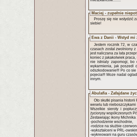
mieszkancow.........
Maciej - zupełnie niepot
Proszę się nie wstydzić 
siebie!
Ewa z Danii - Wstyd mi
Jestem rocznik 72, w cz
czasach zostal zwolniony z 
jest naliczana za lata przepr
koniec z jakakolwiek praca,
nie istnialy zapomogi, bo o
wykarmienia, jak poszedl 
odszkodowanie!!! Po co si
pojecia!!! Moze nadal oglad
innym.
Abulafia - Zafajdane życ
Oto skutki pisania histori
weselu lub nieboszczykami n
Wszelkie sieroty i popłu
życiorysy współczesnych Pi
Zestawiając ikony Michnika
-pochodzenie wschodnie,
-rodzice na służbie czerwo
-wykształceni w PRL-owski
-wykreowani na guru czasó