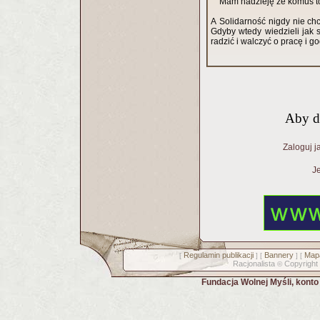
Mam nadzieję że komuś t
A Solidarność nigdy nie chc
Gdyby wtedy wiedzieli jak 
radzić i walczyć o pracę i go
Aby d
Zaloguj j
Je
Regulamin publikacji
Bannery
Mapa
[
] [
] [
Racjonalista
Copyright
©
Fundacja Wolnej Myśli, kont