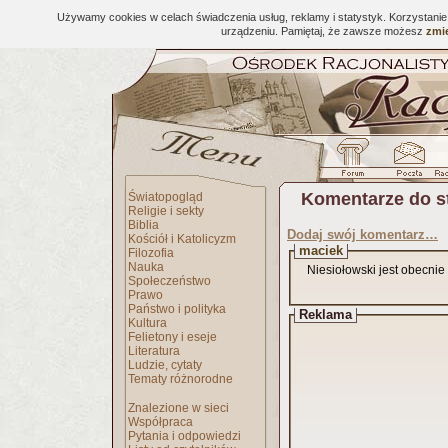
Używamy cookies w celach świadczenia usług, reklamy i statystyk. Korzystani
urządzeniu. Pamiętaj, że zawsze możesz
zmie
Komentarze do s
Światopogląd
Religie i sekty
Biblia
Dodaj swój komentarz…
Kościół i Katolicyzm
maciek
Filozofia
Nauka
Niesiołowski jest obecnie
Społeczeństwo
Prawo
Państwo i polityka
Reklama
Kultura
Felietony i eseje
Literatura
Ludzie, cytaty
Tematy różnorodne
Znalezione w sieci
Współpraca
Pytania i odpowiedzi