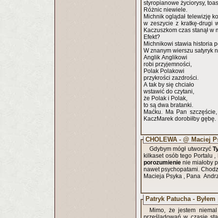
styropianowe życiorysy, toasty
Różnic niewiele.
Michnik oglądał telewizję k
w zeszycie z kratkę-drugi 
Kaczuszkom czas stanął w m
Efekt?
Michnikowi stawia historia
W znanym wierszu satyryk n
Anglik Anglikowi
robi przyjemności,
Polak Polakowi
przykrości zazdrości.
A tak by się chciało
wstawić do czytani,
że Polak i Polak,
to są dwa bratanki.
Maćku. Ma Pan szczęście,
KaczMarek dorobiłby gębę. I
CHOLEWA - @ Maciej P
Gdybym mógł utworzyć
T
kilkaset osób tego Portalu 
porozumienie
nie miałoby 
nawet psychopatami. Chodzi 
Macieja Psyka , Pana Andrz
Patryk Patucha - Byłem
Mimo, że jestem niemal
prześladowań w czasie sta