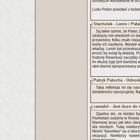
dzisiejsze wystawanie w ur
Ludu Polan powstań z kolan
Stacholek - Lenin i Pał
Są takie opinie, że Pała
zdobyciu nie wiedzieli co dal
przywódcy. Kilku znało nieja
warty ich zaufania. Wysłali
władzę. Lenin był przestrasz
prosić by wziął tą władzę. P
historię Rewolucji zaczęte
Im dłużej żyję tym bardziej w
stek kłamst spreparowany prz
Patryk Patucha - Odnoś
Taka refleksja mi się na
działalności opozycyjnej. 
canadol - Jest duzo do 
Zgadza sie, ze kiedys by
Pamietam zadymy w Nowej Hu
Niemniej teraz jak ktos id
dla mlodych. Tutaj niektor
Moimi "favorities" sa ci kt
okupacji. Niektorzy nawe