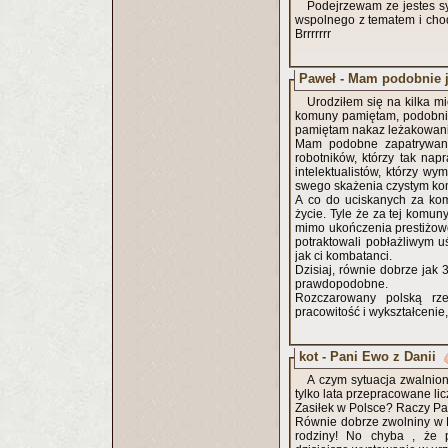
Podejrzewam ze jestes s
wspolnego z tematem i chod
Brrrrrrr
Paweł - Mam podobnie j
Urodziłem się na kilka 
komuny pamiętam, podobnie 
pamiętam nakaz leżakowania
Mam podobne zapatrywania
robotników, którzy tak nap
intelektualistów, którzy wy
swego skażenia czystym ko
A co do uciskanych za kom
życie. Tyle że za tej komun
mimo ukończenia prestiżow
potraktowali pobłażliwym 
jak ci kombatanci.
Dzisiaj, równie dobrze jak 
prawdopodobne.
Rozczarowany polską rze
pracowitość i wykształcenie,
kot - Pani Ewo z Danii
A czym sytuacja zwalnion
tylko lata przepracowane lic
Zasiłek w Polsce? Raczy Pa
Równie dobrze zwolniny w 
rodziny! No chyba , że 