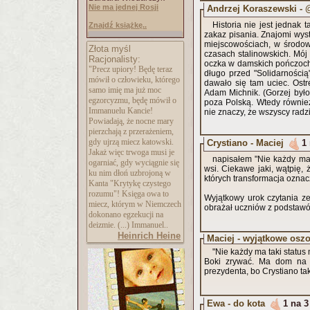
Nie ma jednej Rosji
Andrzej Koraszewski -
Historia nie jest jednak
Znajdź książkę..
zakaz pisania. Znajomi wyst
miejscowościach, w środow
Złota myśl
czasach stalinowskich. Mój 
Racjonalisty:
oczka w damskich pończocha
"Precz upiory! Będę teraz
długo przed "Solidarnością"
mówił o człowieku, którego
dawało się tam uciec. Ostr
samo imię ma już moc
Adam Michnik. (Gorzej było
egzorcyzmu, będę mówił o
poza Polską. Wtedy również
Immanuelu Kancie!
nie znaczy, że wszyscy radz
Powiadają, że nocne mary
pierzchają z przerażeniem,
gdy ujrzą miecz katowski.
Crystiano - Maciej
1
Jakaż więc trwoga musi je
napisałem "Nie każdy ma 
ogarniać, gdy wyciągnie się
wsi. Ciekawe jaki, wątpię, 
ku nim dłoń uzbrojoną w
których transformacja oznac
Kanta "Krytykę czystego
rozumu"! Księga owa to
Wyjątkowy urok czytania ze
miecz, którym w Niemczech
obrażał uczniów z podstawó
dokonano egzekucji na
deizmie. (...) Immanuel..
Heinrich Heine
Maciej - wyjątkowe osz
"Nie każdy ma taki status
Boki zrywać. Ma dom na w
prezydenta, bo Crystiano tak
Ewa - do kota
1 na 3