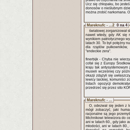
prawo do zdychania na śmie
Ucz się chłopaku, bo jesteś
donosów o nieślubnym dzie
można zrobić narkomana. Ot,
Mareknufc - ...2
0 na 4
światowej zorganizował sk
nawet wtedy, gdy AK się r
wynikiem patriotycznego wy
latach 30. To był potężny n
dla rządów pułkowników, 
"endeckie zera".
finerbijk - Chyba nie wier
cofał się z Europy Środkow
kraju tak antysystemowym 
musieli wcześniej czy późni
okazji zdążyli się uwłaszcz
lewicy laickiej, komuniści 
listach opozycji demokraty
przedrzeć się przez sito KOR-
Mareknufc - ...
O, odezwał się jeden z l
mógł zobaczyć, jaki human
racjonalne są jego przemyś
Michnikowi telewizora do cel
ani w latach 60., gdy jako 
młodości, ani w latach 80.,