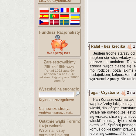
Listy od czytelników
Fundusz Racjonalisty
Rafał - bez krecika
1
Wesprzyj nas..
Jestem troche starszy od
mogłem się więc władzy nara
Zarejestrowaliśmy
jeszcze nie umiałem. Telew
szkoda, wręcz cieszę się, ż
296.752.965
wizyt
moi rodzice, poza jakimś
Ponad 1062 autorów
napisało
dla nas 7343
nadajnikiem, kolporażem, de
tekstów.
Zajęłyby one 28930
wyrzucani z pracy. Nie umie
stron A4
Wyszukaj na stronach:
aga - Crystiano
2 na
Pan Koraszewski ma taki d
Kryteria szczegółowe
wątpisz "żeby taki jak mają 
wioski, dla których transfor
Najnowsze strony..
Wcale nie dlatego, że jest pi
Archiwum streszczeń..
się wracać, chce się tam być
wioski" nie dają tyle z sie
Ostatnie wątki Forum
:
określiłeś. Spróbuj pomaga
iluzja wolności
komuś do kieszeni", prawda.
Wzór na liczby
lepiej się czujesz..? To niec
parzyste i nie par..