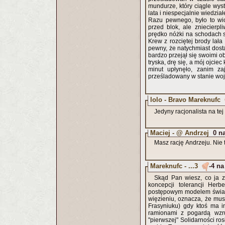
mundurze, który ciągle wyst
lata i niespecjalnie wiedzia
Razu pewnego, było to wio
przed blok, ale zniecierp
prędko nóżki na schodach s
Krew z rozciętej brody lała
pewny, że natychmiast dosta
bardzo przejął się swoimi o
tryska, drę się, a mój ojciec
minut upłynęło, zanim z
prześladowany w stanie woj
lolo - Bravo Mareknufc
Jedyny racjonalista na tej
Maciej - @ Andrzej
0 n
Masz rację Andrzeju. Nie t
Mareknufc - ...3
-4 na
Skąd Pan wiesz, co ja z
koncepcji tolerancji Her
postępowym modelem świata 
więzieniu, oznacza, że musia
Frasyniuku) gdy ktoś ma i
ramionami z pogardą wzru
"pierwszej" Solidarności ro