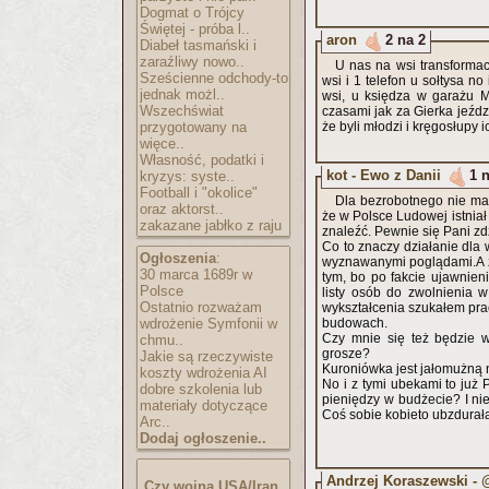
Dogmat o Trójcy
Świętej - próba l..
aron
2 na 2
Diabeł tasmański i
zaraźliwy nowo..
U nas na wsi transforma
Sześcienne odchody-to
wsi i 1 telefon u sołtysa no
jednak możl..
wsi, u księdza w garażu 
Wszechświat
czasami jak za Gierka jeździ
przygotowany na
że byli młodzi i kręgosłupy i
więce..
Własność, podatki i
kot - Ewo z Danii
1 
kryzys: syste..
Football i "okolice"
Dla bezrobotnego nie ma 
oraz aktorst..
że w Polsce Ludowej istniał
zakazane jabłko z raju
znaleźć. Pewnie się Pani zd
Co to znaczy działanie dla 
Ogłoszenia
:
wyznawanymi poglądami.A z
30 marca 1689r w
tym, bo po fakcie ujawnien
Polsce
listy osób do zwolnienia 
Ostatnio rozważam
wykształcenia szukałem prac
wdrożenie Symfonii w
budowach.
Czy mnie się też będzie w
chmu..
grosze?
Jakie są rzeczywiste
Kuroniówka jest jałomużną n
koszty wdrożenia AI
No i z tymi ubekami to już 
dobre szkolenia lub
pieniędzy w budżecie? I n
materiały dotyczące
Coś sobie kobieto ubzdurała
Arc..
Dodaj ogłoszenie..
Andrzej Koraszewski - 
Czy wojna USA/Iran