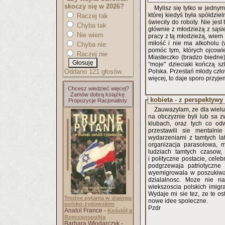
skoczy się w 2026?
Mylisz się tylko w jedn
której kiedyś była spółdzie
Raczej tak
świeciły do roboty. Nie jes
Chyba tak
głównie z młodzieżą z sąsie
Nie wiem
pracy z tą młodzieżą, wiem
miłość i nie ma alkoholu 
Chyba nie
pomóc tym, których ojcowie
Raczej nie
Miasteczko (bradzo biedne)
"moje" dzieciaki kończą sz
Oddano 121 głosów.
Polska. Przestań młody człow
więcej, to daje sporo prz
Chcesz wiedzieć więcej?
Zamów dobrą książkę.
kobieta - z perspektywy
Propozycje Racjonalisty:
Zauwazylam, ze dla wielu
na obczyznie byli lub sa z
klubach, oraz tych co od
przestawili sie mentalni
wydarzeniami z tamtych lat
organizacja parasolowa, 
ludziach tamtych czasow,
i polityczne postacie, cele
podgrzewaja patriotyczne
wyemigrowala w poszukiwan
dzialalnosc. Moze nie n
wiekszoscia polskich imigr
Wydaje mi sie tez, ze te os
Trudne pytania w dialogu
nowe idee spoleczne.
polsko-żydowskim
Pzdr
Anatol France -
Kościół a
Rzeczpospolita
Barbara Włodarczyk -