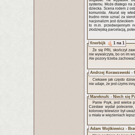
dogadać na wypadek bud
systemu. Może dlatego na zd
dziecka. Scena rodem z osta
komunista. Akurat się wte
trudno mnie uznać za sierot
nacjonalizm jest dzieckiem 
to m.in. przedwojennym nu
złodziejską parcelacją, pot
finerbijk
1 na 1
Że się PRL skończył zaw
nie wywalczyła, bo on im ws
Ale pozory trzeba zachować, 
Andrzej Korawzewski -
Ciekawe jak często dzisi
nie udaje, że jest czyms inn
Mareknufc - Niech się P
Panie Psyk, jest wielce
Czesław wydał polecenie, 
kolorowy telewizor był uwa
u miała w więzieniach lepsz
Adam Wojtkiewicz - Bra