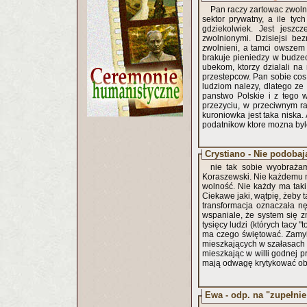
Pan raczy zartowac zwoln
sektor prywatny, a ile ty
gdziekolwiek. Jest jesz
zwolnionymi. Dzisiejsi be
zwolnieni, a tamci owszem 
brakuje pieniedzy w budze
ubekom, ktorzy dzialali na 
przestepcow. Pan sobie cos 
ludziom nalezy, dlatego ze 
panstwo Polskie i z tego
przezyciu, w przeciwnym ra
kuroniowka jest taka niska
podatnikow ktore mozna byl
Crystiano - Nie podoba
nie tak sobie wyobrażam
Koraszewski. Nie każdemu m
wolność. Nie każdy ma taki
Ciekawe jaki, wątpię, żeby t
transformacja oznaczała n
wspaniale, że system się zm
tysięcy ludzi (których tacy 
ma czego świętować. Zamyk
mieszkających w szałasach z 
mieszkając w willi godnej p
mają odwagę krytykować ob
Ewa - odp. na "zupełnie