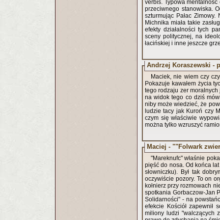
verbis. Typowa mentalność c
przeciwnego stanowiska. O
szturmując Pałac Zimowy. 
Michnika miała takie zasług
efekty działalności tych p
sceny politycznej, na ideol
łacińskiej i inne jeszcze gr
Andrzej Koraszewski - 
Maciek, nie wiem czy cz
Pokazuje kawałem życia tyc
tego rodzaju zer moralnych
na widok tego co dziś mów
niby może wiedzieć, że powt
ludzie tacy jak Kuroń czy M
czym się właściwie wypowi
można tylko wzruszyć rami
Maciej - ""Folwark zwier
"Mareknufc" właśnie poka
pięść do nosa. Od końca lat
słowniczku). Był tak dobr
oczywiście pozory. To on o
kołnierz przy rozmowach ni
spotkania Gorbaczow-Jan Pa
Solidarności" - na powstań
efekcie Kościół zapewnił 
miliony ludzi "walczących