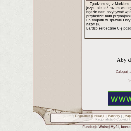
Zgadzam się z Markiem, ż
język, ale też rozum włas
będzie nam przybywać wpisó
przybędzie nam przynajmnie
Episkopatu w sprawie List
nazwisk.
Bardzo serdecznie Cię poz
Aby d
Zaloguj j
Je
Regulamin publikacji
Bannery
Mapa
[
] [
] [
Racjonalista
Copyright
©
Fundacja Wolnej Myśli, kont