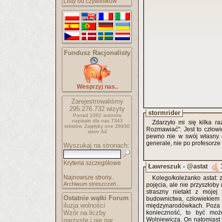
Listy od czytelników
Fundusz Racjonalisty
Wesprzyj nas..
Zarejestrowaliśmy
295.276.732
wizyty
stormrider
Ponad 1062 autorów
napisało
dla nas 7343
Zdarzyło mi się kilka r
tekstów.
Zajęłyby one 28930
Rozmawiać". Jest to człow
stron A4
pewno nie w swój własny o
generale, nie po profesorze fi
Wyszukaj na stronach:
Kryteria szczegółowe
Ławreszuk - @astat
Najnowsze strony..
Kolego/koleżanko astat: 
Archiwum streszczeń..
pojęcia, ale nie przyszłob
straszny nietakt z mojej 
Ostatnie wątki Forum
:
budownictwa, człowiekiem
iluzja wolności
międzynarodówkach. Poza t
Wzór na liczby
konieczność, to być moż
Wolniewicza. On natomiast 
parzyste i nie par..