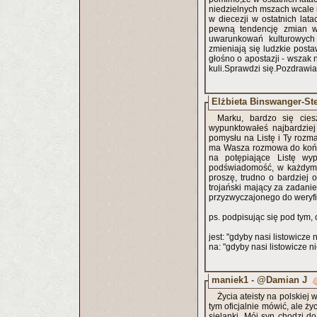
niedzielnych mszach wcale n
w diecezji w ostatnich lat
pewną tendencję zmian w 
uwarunkowań kulturowych b
zmieniają się ludzkie posta
głośno o apostazji - wszak n
kuli.Sprawdzi się.Pozdrawi
Elżbieta Binswanger-St
Marku, bardzo się cies
wypunktowałeś najbardziej
pomysłu na Listę i Ty rozma
ma Wasza rozmowa do końco
na potępiające Listę wyp
podświadomość, w każdym ra
proszę, trudno o bardziej
trojański mający za zadani
przyzwyczajonego do weryf
ps. podpisując się pod tym, 
jest: "gdyby nasi listowicze
na: "gdyby nasi listowicze n
maniek1 - @Damian J
Życia ateisty na polskiej
tym oficjalnie mówić, ale ż
sielanki. Mój syn chodzi do