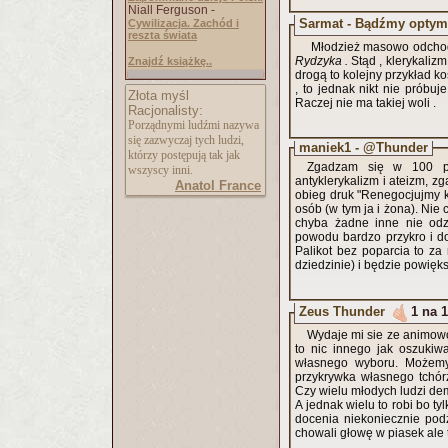
Niall Ferguson -
Sarmat - Bądźmy optymi
Cywilizacja. Zachód i
reszta świata
Młodzież masowo odchodzi 
Rydzyka .
Stąd , klerykaliz
Znajdź książkę..
drogą to kolejny przykład k
, to jednak nikt nie próbuj
Złota myśl
Raczej nie ma takiej woli .
Racjonalisty:
Porządnymi ludźmi nazywa
się zazwyczaj tych ludzi,
maniek1 - @Thunder
którzy postępują tak jak
Zgadzam się w 100 pro
wszyscy inni.
antyklerykalizm i ateizm, z
Anatol France
obieg druk "Renegocjujmy ko
osób (w tym ja i żona). Nie
chyba żadne inne nie odz
powodu bardzo przykro i do
Palikot bez poparcia to za
dziedzinie) i będzie powięk
Zeus Thunder
1 na 1
Wydaje mi sie ze animowo
to nic innego jak oszukiw
własnego wyboru. Możemy 
przykrywka własnego tchórz
Czy wielu młodych ludzi dem
A jednak wielu to robi bo t
docenia niekoniecznie podz
chowali głowę w piasek ale