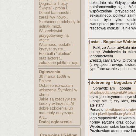
dokładnie nic. Gdyby prof
Dogmat o Trójcy
poinformowałby się u źród
Świętej - próba l..
współcześnie przypadłość
Diabeł tasmański i
seksualnego, politycy zaj
zaraźliwy nowo..
temat, byle tylko za
Sześcienne odchody-to
twarz przed profesorem, kt
jednak możl..
rzeczowej dyskusji, a nie w
Wszechświat
przygotowany na
więce..
astat - Boguslaw Wolni
Własność, podatki i
Fakt, że Autor artykułu n
kryzys: syste..
ocenę. Wolniewicz to czło
Football i "okolice"
ignoranctwem.
oraz aktorst..
Zresztą cały artykuł to tro
zakazane jabłko z raju
(z wyjątkiem owego stwierd
typu "obcowanie z pitbullem
Ogłoszenia
:
30 marca 1689r w
Polsce
dobromeg - Boguslaw W
Ostatnio rozważam
Sprawdzilam google 
wdrożenie Symfonii w
pl.wikipedia.org/wiki/Ateiz
chmu..
brzmi jak oksymoron: rzymski 
Jakie są rzeczywiste
i boje sie..."; czy ktos,
koszty wdrożenia AI
ateista"?
dobre szkolenia lub
Ponadto:
pl.wikipedia.or
materiały dotyczące
dniu
pl.wikipedia.org/wiki/
Arc..
jego wypowiedź zawierał
Dodaj ogłoszenie..
normy etyczne oraz obowią
Wyobrazam sobie konfuzjie j
Pozdrawiam autora oraz for
Czy wojna USA/Iran