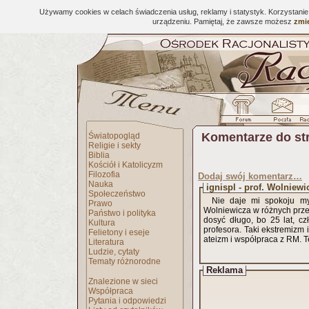
Używamy cookies w celach świadczenia usług, reklamy i statystyk. Korzystani
urządzeniu. Pamiętaj, że zawsze możesz
zmie
Komentarze do st
Światopogląd
Religie i sekty
Biblia
Kościół i Katolicyzm
Filozofia
Dodaj swój komentarz…
Nauka
ignispl - prof. Wolniewi
Społeczeństwo
Nie daje mi spokoju myś
Prawo
Wolniewicza w różnych prze
Państwo i polityka
dosyć długo, bo 25 lat, c
Kultura
profesora. Taki ekstremizm 
Felietony i eseje
ateizm i współpraca z RM. Te
Literatura
Ludzie, cytaty
Tematy różnorodne
Reklama
Znalezione w sieci
Współpraca
Pytania i odpowiedzi