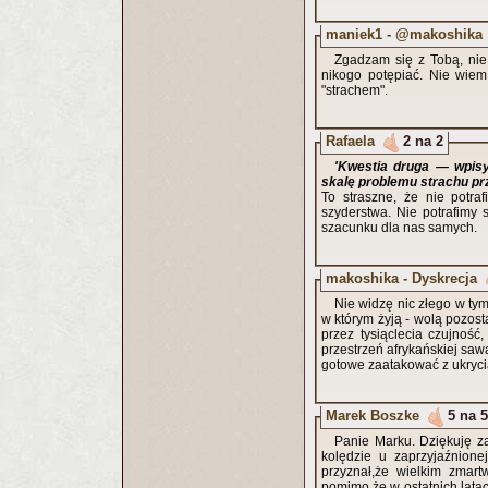
maniek1 - @makoshika
Zgadzam się z Tobą, nie
nikogo potępiać. Nie wiem
"strachem".
Rafaela
2 na 2
'Kwestia druga — wpisy
skalę problemu strachu pr
To straszne, że nie potraf
szyderstwa. Nie potrafimy szanowa
szacunku dla nas samych.
makoshika - Dyskrecja
Nie widzę nic złego w tym
w którym żyją - wolą pozost
przez tysiąclecia czujność
przestrzeń afrykańskiej saw
gotowe zaatakować z ukrycia
Marek Boszke
5 na 5
Panie Marku. Dziękuję z
kolędzie u zaprzyjaźnion
przyznał,że wielkim zmartw
pomimo,że w ostatnich lata