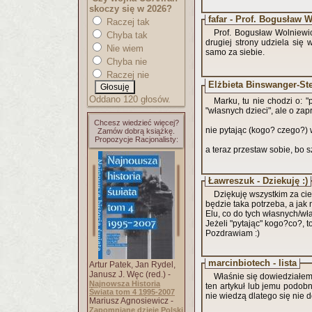
skoczy się w 2026?
fafar - Prof. Bogusław 
Raczej tak
Prof. Bogusław Wolniewic
Chyba tak
drugiej strony udziela się
Nie wiem
samo za siebie.
Chyba nie
Raczej nie
Elżbieta Binswanger-St
Oddano 120 głosów.
Marku, tu nie chodzi o: "
"własnych dzieci", ale o za
Chcesz wiedzieć więcej?
nie pytając (kogo? czego?) 
Zamów dobrą książkę.
Propozycje Racjonalisty:
a teraz przestaw sobie, bo 
Ławreszuk - Dziekuję :)
Dziękuję wszystkim za ciep
będzie taka potrzeba, a jak 
Elu, co do tych własnych/wł
Jeżeli "pytając" kogo?co?, t
Pozdrawiam :)
marcinbiotech - lista
Artur Patek, Jan Rydel,
Janusz J. Węc (red.) -
Właśnie się dowiedziałem, 
Najnowsza Historia
ten artykuł lub jemu podobn
Świata tom 4 1995-2007
nie wiedzą dlatego się nie do
Mariusz Agnosiewicz -
Zapomniane dzieje Polski