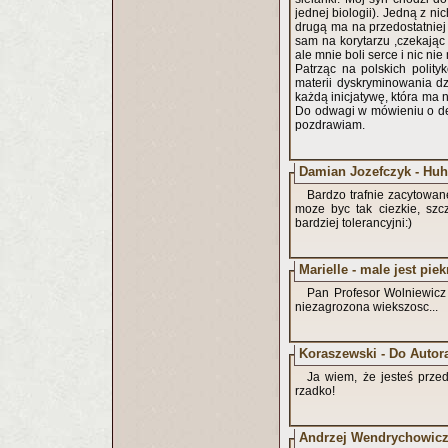
jednej biologii). Jedną z ni
drugą ma na przedostatniej l
sam na korytarzu ,czekając 
ale mnie boli serce i nic ni
Patrząc na polskich polity
materii dyskryminowania dz
każdą inicjatywę, która ma 
Do odwagi w mówieniu o des
pozdrawiam.
Damian Jozefczyk - Huh
Bardzo trafnie zacytowan
moze byc tak ciezkie, szc
bardziej tolerancyjni:)
Marielle - male jest piek
Pan Profesor Wolniewicz
niezagrozona wiekszosc...
Koraszewski - Do Autor
Ja wiem, że jesteś przed
rzadko!
Andrzej Wendrychowic