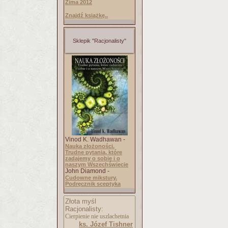
Zima 2012
Znajdź książkę..
Sklepik "Racjonalisty"
Vinod K. Wadhawan -
Nauka złożoności.
Trudne pytania, które
zadajemy o sobie i o
naszym Wszechświecie
John Diamond -
Cudowne mikstury.
Podręcznik sceptyka
Złota myśl
Racjonalisty:
Cierpienie nie uszlachetnia
ks. Józef Tishner