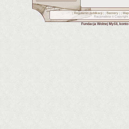
Regulamin publikacji
Bannery
Mapa
[
] [
] [
Racjonalista
Copyright
©
Fundacja Wolnej Myśli, kont