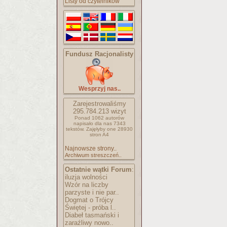
Listy od czytelników
Fundusz Racjonalisty
Wesprzyj nas..
Zarejestrowaliśmy
295.784.213
wizyt
Ponad 1062 autorów
napisało
dla nas 7343
tekstów.
Zajęłyby one 28930
stron A4
Najnowsze strony..
Archiwum streszczeń..
Ostatnie wątki Forum
:
iluzja wolności
Wzór na liczby
parzyste i nie par..
Dogmat o Trójcy
Świętej - próba l..
Diabeł tasmański i
zaraźliwy nowo..