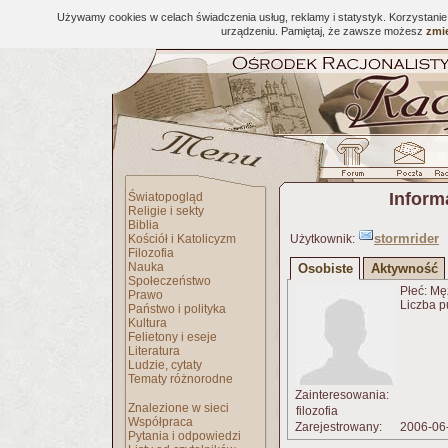
Używamy cookies w celach świadczenia usług, reklamy i statystyk. Korzystani
urządzeniu. Pamiętaj, że zawsze możesz
zmie
Inform
Światopogląd
Religie i sekty
Biblia
stormrider
Kościół i Katolicyzm
Użytkownik:
Filozofia
Nauka
Osobiste
Aktywność
Społeczeństwo
Płeć: Mę
Prawo
Liczba p
Państwo i polityka
Kultura
Felietony i eseje
Literatura
Ludzie, cytaty
Tematy różnorodne
Zainteresowania:
Znalezione w sieci
filozofia
Współpraca
Zarejestrowany:
2006-06
Pytania i odpowiedzi