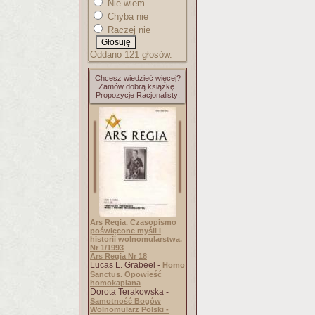
Nie wiem
Chyba nie
Raczej nie
Oddano 121 głosów.
Chcesz wiedzieć więcej?
Zamów dobrą książkę.
Propozycje Racjonalisty:
Ars Regia. Czasopismo
poświęcone myśli i
historii wolnomularstwa.
Nr 1/1993
Ars Regia Nr 18
Lucas L. Grabeel -
Homo
Sanctus. Opowieść
homokapłana
Dorota Terakowska -
Samotność Bogów
Wolnomularz Polski -