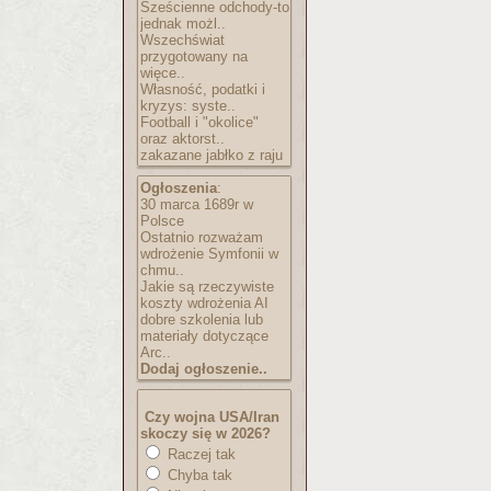
Sześcienne odchody-to
jednak możl..
Wszechświat
przygotowany na
więce..
Własność, podatki i
kryzys: syste..
Football i "okolice"
oraz aktorst..
zakazane jabłko z raju
Ogłoszenia
:
30 marca 1689r w
Polsce
Ostatnio rozważam
wdrożenie Symfonii w
chmu..
Jakie są rzeczywiste
koszty wdrożenia AI
dobre szkolenia lub
materiały dotyczące
Arc..
Dodaj ogłoszenie..
Czy wojna USA/Iran
skoczy się w 2026?
Raczej tak
Chyba tak