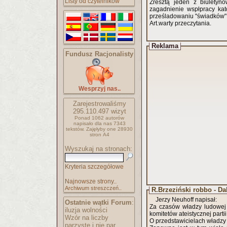
Listy od czytelników
Zresztą jeden z biuletyn
zagadnienie wspłpracy kat
prześladowaniu "świadków"
Art.warty przeczytania.
Reklama
Fundusz Racjonalisty
Wesprzyj nas..
Zarejestrowaliśmy
295.110.497
wizyt
Ponad 1062 autorów
napisało
dla nas 7343
tekstów.
Zajęłyby one 28930
stron A4
Wyszukaj na stronach:
Kryteria szczegółowe
Najnowsze strony..
Archiwum streszczeń..
R.Brzeziński robbo - Dal
Jerzy Neuhoff napisał:
Ostatnie wątki Forum
:
Za czasów władzy ludowej
iluzja wolności
komitetów ateistycznej partii,
Wzór na liczby
O przedstawicielach władzy n
parzyste i nie par..