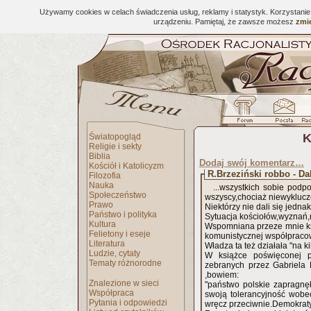
Używamy cookies w celach świadczenia usług, reklamy i statystyk. Korzystani
urządzeniu. Pamiętaj, że zawsze możesz
zmie
K
Światopogląd
Religie i sekty
Biblia
Dodaj swój komentarz…
Kościół i Katolicyzm
R.Brzeziński robbo - Dal
Filozofia
Nauka
...wszystkich sobie podp
Społeczeństwo
wszyscy,chociaż niewyklucz
Prawo
Niektórzy nie dali się jedna
Państwo i polityka
Sytuacja kościołów,wyznań,r
Kultura
Wspomniana przeze mnie ks.
Felietony i eseje
komunistycznej współpracowa
Literatura
Władza ta też działała "na 
Ludzie, cytaty
W książce poświęconej pi
Tematy różnorodne
zebranych przez Gabriela 
,bowiem:
Znalezione w sieci
"państwo polskie zapragnę
Współpraca
swoją tolerancyjność wobec 
Pytania i odpowiedzi
wręcz przeciwnie.Demokraty