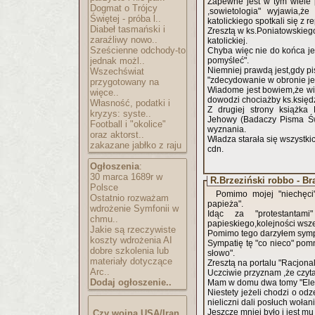
Zapewne jest w tym wiele 
Dogmat o Trójcy
,sowietologia" wyjawia,
Świętej - próba l..
katolickiego spotkali się z r
Diabeł tasmański i
Zresztą w ks.Poniatowskiego
zaraźliwy nowo..
katolickiej.
Sześcienne odchody-to
Chyba więc nie do końca jes
jednak możl..
pomyśleć".
Niemniej prawdą jest,gdy p
Wszechświat
"zdecydowanie w obronie jed
przygotowany na
Wiadome jest bowiem,że wi
więce..
dowodzi chociażby ks.księd
Własność, podatki i
Z drugiej strony książka
kryzys: syste..
Jehowy (Badaczy Pisma Świę
Football i "okolice"
wyznania.
oraz aktorst..
Władza starała się wszystki
zakazane jabłko z raju
cdn.
Ogłoszenia
:
30 marca 1689r w
R.Brzeziński robbo - Br
Polsce
Pomimo mojej "niechęci"
Ostatnio rozważam
papieża".
wdrożenie Symfonii w
Idąc za "protestantam
chmu..
papieskiego,kolejności wsz
Jakie są rzeczywiste
Pomimo tego darzyłem symp
koszty wdrożenia AI
Sympatię tę "co nieco" pomn
dobre szkolenia lub
słowo".
materiały dotyczące
Zresztą na portalu "Racjonal
Arc..
Uczciwie przyznam ,że czyta
Dodaj ogłoszenie..
Mam w domu dwa tomy "Elem
Niestety jeżeli chodzi o od
nieliczni dali posłuch wołan
Jeszcze mniej było i jest mu
Czy wojna USA/Iran