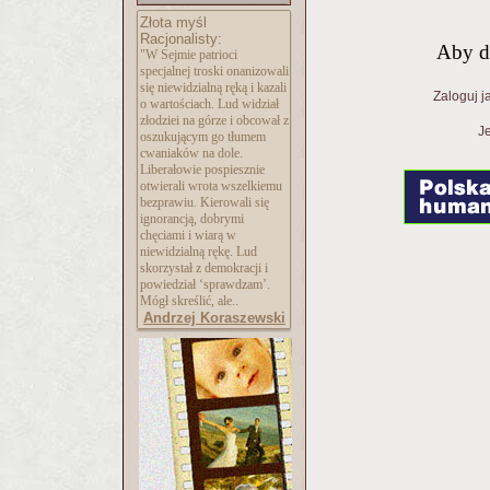
Złota myśl
Racjonalisty:
Aby d
"W Sejmie patrioci
specjalnej troski onanizowali
się niewidzialną ręką i kazali
Zaloguj j
o wartościach. Lud widział
złodziei na górze i obcował z
Je
oszukującym go tłumem
cwaniaków na dole.
Liberałowie pospiesznie
otwierali wrota wszelkiemu
bezprawiu. Kierowali się
ignorancją, dobrymi
chęciami i wiarą w
niewidzialną rękę. Lud
skorzystał z demokracji i
powiedział ‘sprawdzam’.
Mógł skreślić, ale..
Andrzej Koraszewski