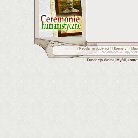
Regulamin publikacji
Bannery
Mapa
[
] [
] [
Racjonalista
Copyright
©
Fundacja Wolnej Myśli, kont