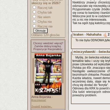
Niektórzy znawcy chrześcij
skoczy się w 2026?
odznaczało się niezwykłą cz
Raczej tak
Przypominało czyste źródło
Chyba tak
się coraz to bardziej i bard
Widoczne jest to w codzienn
Nie wiem
nic a nic nie interesowała.
Chyba nie
Tak na ogół żyją katolicy,czę
Raczej nie
kraken - Hahahaha
2
Oddano 120 głosów.
To nie byla ODNOWA,ty
Chcesz wiedzieć więcej?
Zamów dobrą książkę.
Propozycje Racjonalisty:
mieczysławski - świeck
Myślę, że świecka edukacj
tematów tabu i uczy się k
praw człowieka od wykształ
Polska po 45r. znacząco si
Nastąpiło uwłaszczenie c
bezrolnych chłopów. Posiada
Każda władza, nawet demok
wcześniej dała, staje się 
chcą się dostać do "koryta".
Odnowa dla KRK to powrót 
Dla ludzi wierzących odnow
poważny problem.
Anna Bojarska -
Kozzmoss!
Znajdź książkę..