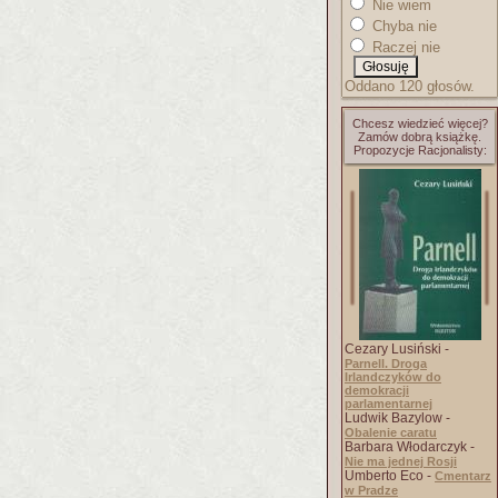
Nie wiem
Chyba nie
Raczej nie
Oddano 120 głosów.
Chcesz wiedzieć więcej?
Zamów dobrą książkę.
Propozycje Racjonalisty:
Cezary Lusiński -
Parnell. Droga
Irlandczyków do
demokracji
parlamentarnej
Ludwik Bazylow -
Obalenie caratu
Barbara Włodarczyk -
Nie ma jednej Rosji
Umberto Eco -
Cmentarz
w Pradze