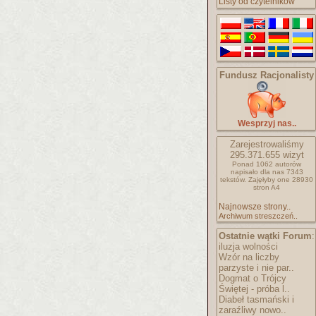
Listy od czytelników
Fundusz Racjonalisty
Wesprzyj nas..
Zarejestrowaliśmy
295.371.655
wizyt
Ponad 1062 autorów
napisało
dla nas 7343
tekstów.
Zajęłyby one 28930
stron A4
Najnowsze strony..
Archiwum streszczeń..
Ostatnie wątki Forum
:
iluzja wolności
Wzór na liczby
parzyste i nie par..
Dogmat o Trójcy
Świętej - próba l..
Diabeł tasmański i
zaraźliwy nowo..