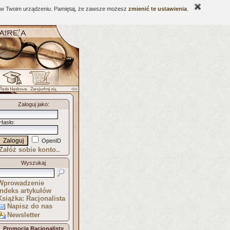
ne w Twoim urządzeniu. Pamiętaj, że zawsze możesz
zmienić te ustawienia
.
Zaloguj jako
:
Hasło
:
OpenID
Załóż sobie konto..
Wyszukaj
Wprowadzenie
Indeks artykułów
Książka: Racjonalista
Napisz do nas
Newsletter
Promocja Racjonalisty