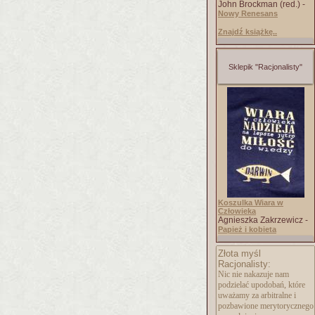
John Brockman (red.) -
Nowy Renesans
Znajdź książkę..
Sklepik "Racjonalisty"
Koszulka Wiara w
Człowieka
Agnieszka Zakrzewicz -
Papież i kobieta
Złota myśl
Racjonalisty:
Nic nie nakazuje nam
podzielać upodobań, które
uważamy za arbitralne i
pozbawione merytorycznego