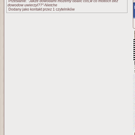
Przesłanie:
"Jakze dowodami mozemy obalic cos,w co motloch bez
dowodow uwierzyl??"-Nietche
Dodany jako kontakt przez 1 czytelników