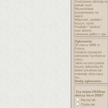
Sześcienne odchody-to
jednak możl..
Wszechświat
przygotowany na
więce..
Własność, podatki i
kryzys: syste..
Football i "okolice"
oraz aktorst..
zakazane jabłko z raju
Ogłoszenia
:
30 marca 1689r w
Polsce
Ostatnio rozważam
wdrożenie Symfonii w
chmu..
Jakie są rzeczywiste
koszty wdrożenia AI
dobre szkolenia lub
materiały dotyczące
Arc..
Dodaj ogłoszenie..
Czy wojna USA/Iran
skoczy się w 2026?
Raczej tak
Chyba tak