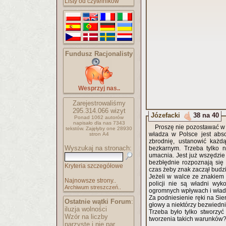
Listy od czytelników
Fundusz Racjonalisty
Wesprzyj nas..
Zarejestrowaliśmy
295.314.066
wizyt
Józefacki
38 na 40
Ponad 1062 autorów
napisało
dla nas 7343
Proszę nie pozostawać w 
tekstów.
Zajęłyby one 28930
władza w Polsce jest abso
stron A4
zbrodnię, ustanowić każd
Wyszukaj na stronach:
bezkarnym. Trzeba tylko n
umacnia. Jest już wszędzi
bezbłędnie rozpoznają się
Kryteria szczegółowe
czas żeby znak zaczął budzi
Jeżeli w walce ze znakiem 
Najnowsze strony..
policji nie są władni wyko
Archiwum streszczeń..
ogromnych wpływach i wład
Za podniesienie ręki na Sie
Ostatnie wątki Forum
:
głowy a niektórzy bezwiednie
iluzja wolności
Trzeba było tylko stworzyć
Wzór na liczby
tworzenia takich warunków
parzyste i nie par..