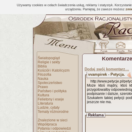
Używamy cookies w celach świadczenia usług, reklamy i statystyk. Korzystani
urządzeniu. Pamiętaj, że zawsze możesz
zmie
Komentarze
Światopogląd
Religie i sekty
Biblia
Dodaj swój komentarz…
Kościół i Katolicyzm
vvampirek - Petycja.
Filozofia
Nauka
http://www.petycje.pl/pet
Społeczeństwo
Może ktoś mądry, ktoś kt
Prawo
przygotowałby odpowiednią 
Państwo i polityka
podpisanie i dalsze, szeroki
Kultura
Szukałem takiej petycji po
Felietony i eseje
jeszcze nie ma.
Literatura
Ludzie, cytaty
Tematy różnorodne
Reklama
Znalezione w sieci
Współpraca
Pytania i odpowiedzi