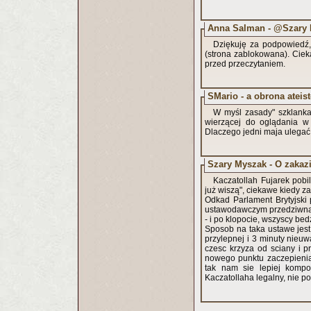
Anna Salman - @Szary
Dziękuję za podpowiedź,
(strona zablokowana). Cieka
przed przeczytaniem.
SMario - a obrona ateis
W myśl zasady" szklanka
wierzącej do oglądania w 
Dlaczego jedni maja ulegać
Szary Myszak - O zakaz
Kaczatollah Fujarek pobi
już wiszą", ciekawe kiedy za
Odkad Parlament Brytyjski 
ustawodawczym przedziwna 
- i po klopocie, wszyscy bed
Sposob na taka ustawe jest 
przylepnej i 3 minuty nieu
czesc krzyza od sciany i pr
nowego punktu zaczepienia
tak nam sie lepiej kompo
Kaczatollaha legalny, nie p