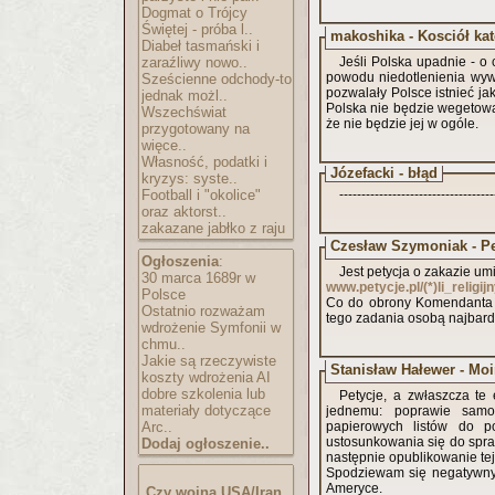
Dogmat o Trójcy
Świętej - próba l..
makoshika - Kosciół kat
Diabeł tasmański i
zaraźliwy nowo..
Jeśli Polska upadnie - o 
powodu niedotlenienia wyw
Sześcienne odchody-to
pozwalały Polsce istnieć ja
jednak możl..
Polska nie będzie wegetowa
Wszechświat
że nie będzie jej w ogóle.
przygotowany na
więce..
Własność, podatki i
Józefacki - błąd
kryzys: syste..
Football i "okolice"
-----------------------------------
oraz aktorst..
zakazane jabłko z raju
Czesław Szymoniak - Pe
Ogłoszenia
:
Jest petycja o zakazie um
30 marca 1689r w
www.petycje.pl/(*)li_relig
Polsce
Co do obrony Komendanta t
Ostatnio rozważam
tego zadania osobą najbardz
wdrożenie Symfonii w
chmu..
Jakie są rzeczywiste
Stanisław Hałewer - M
koszty wdrożenia AI
dobre szkolenia lub
Petycje, a zwłaszcza te e
materiały dotyczące
jednemu: poprawie samop
Arc..
papierowych listów do p
ustosunkowania się do spra
Dodaj ogłoszenie..
następnie opublikowanie tej 
Spodziewam się negatywnych
Ameryce.
Czy wojna USA/Iran