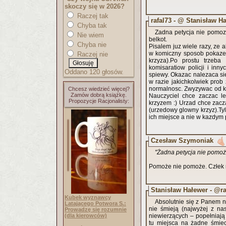
skoczy się w 2026?
Raczej tak
rafal73 - @ Stanisław H
Chyba tak
Zadna petycja nie pomoz
Nie wiem
belkot.
Chyba nie
Pisalem juz wiele razy, ze 
w komiczny sposob pokaze i
Raczej nie
krzyza).Po prostu trzeb
komisaratiow policji i inn
Oddano 120 głosów.
spiewy. Okazac nalezaca sie
w razie jakichkolwiek prob
normalnosc. Zwyzywac od ko
Chcesz wiedzieć więcej?
Zamów dobrą książkę.
Nauczyciel chce zaczac l
Propozycje Racjonalisty:
krzyzem :) Urzad chce zac
(urzedowy glowny krzyz).Ty
ich miejsce a nie w kazdym 
Czesław Szymoniak
"Żadna petycja nie pomoż
Pomoże nie pomoże. Człek ro
Stanisław Hałewer - @ra
Kubek wyznawcy
Absolutnie się z Panem n
Latającego Potwora S.:
nie śmieją (najwyżej z na
Prowadzę się rozumnie
(dla kierowców)
niewierzących – popełniają p
tu miejsca na żadne śmie