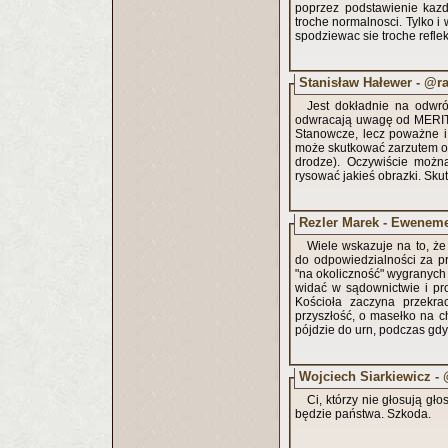
poprzez podstawienie kazd
troche normalnosci. Tylko i 
spodziewac sie troche reflek
Stanisław Hałewer - @ra
Jest dokładnie na odwrót
odwracają uwagę od MERITU
Stanowcze, lecz poważne i
może skutkować zarzutem o ob
drodze). Oczywiście można
rysować jakieś obrazki. Sku
Rezler Marek - Ewenem
Wiele wskazuje na to, że
do odpowiedzialności za pr
"na okoliczność" wygranych 
widać w sądownictwie i pro
Kościoła zaczyna przekra
przyszłość, o masełko na c
pójdzie do urn, podczas gdy
Wojciech Siarkiewicz -
Ci, którzy nie głosują gł
będzie państwa. Szkoda.