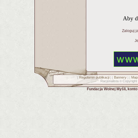
Aby d
Zaloguj j
Je
Regulamin publikacji
Bannery
Mapa
[
] [
] [
Racjonalista
Copyright
©
Fundacja Wolnej Myśli, kont