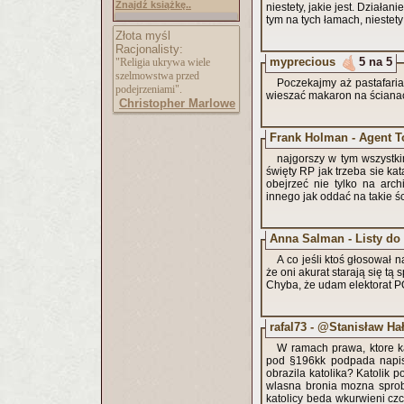
Znajdź książkę..
niestety, jakie jest. Działan
tym na tych łamach, niestet
Złota myśl
Racjonalisty:
myprecious
5 na 5
"Religia ukrywa wiele
szelmowstwa przed
Poczekajmy aż pastafari
podejrzeniami".
wieszać makaron na ściana
Christopher Marlowe
Frank Holman - Agent 
najgorszy w tym wszystkim
święty RP jak trzeba sie k
obejrzeć nie tylko na arch
innego jak oddać na takie ś
Anna Salman - Listy do
A co jeśli ktoś głosował
że oni akurat starają się tą
Chyba, że udam elektorat PO 
rafal73 - @Stanisław Ha
W ramach prawa, ktore ka
pod §196kk podpada napisa
obrazila katolika? Katolik po
wlasna bronia mozna sprob
katolicy beda wkurwieni czc