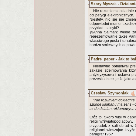
Szary Myszak - Dzialani
Nie rozumiem dokladnie o
od petycji elektronicznych
Niestety, nic sie nie zmie
odpowiedni moment zachowu
przyklad - taktyki?
@Anna Salman: wedle zas
reprezentowanie takze Pani
wlasciwego posla i senatora.
bardzo smiesznych odpowied
Padre_peper - Jak to by
Niedawno pobąkiwał preze
zakazie zdejmowania krzy
antykryzysowa i ustawa pr
prezesik obiecuje że jako at
Czesław Szymoniak
"
Nie rozumiem dokladnie o
szkode kalibanu ma sens - o
az do dzialan reklamowych 
Otóż to. Skoro wisi w gabi
religijny/światopogladowy.
przypadek z sali obrad w 
religianci wieszajac krzy
paragraf 196?