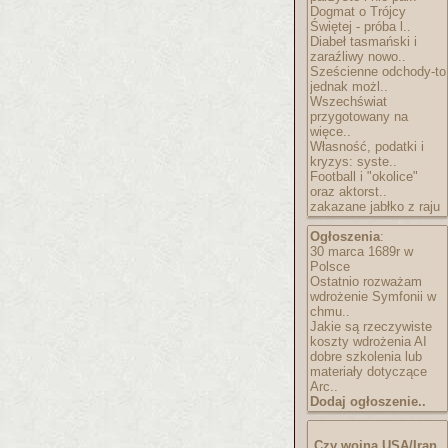
Dogmat o Trójcy
Świętej - próba l..
Diabeł tasmański i
zaraźliwy nowo..
Sześcienne odchody-to
jednak możl..
Wszechświat
przygotowany na
więce..
Własność, podatki i
kryzys: syste..
Football i "okolice"
oraz aktorst..
zakazane jabłko z raju
Ogłoszenia
:
30 marca 1689r w
Polsce
Ostatnio rozważam
wdrożenie Symfonii w
chmu..
Jakie są rzeczywiste
koszty wdrożenia AI
dobre szkolenia lub
materiały dotyczące
Arc..
Dodaj ogłoszenie..
Czy wojna USA/Iran