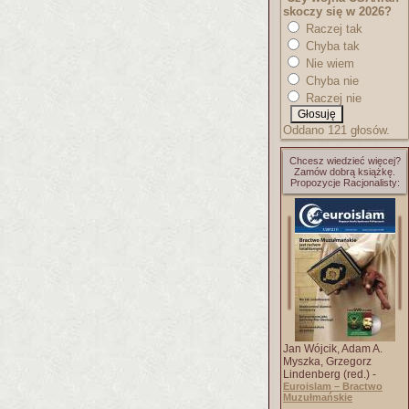
skoczy się w 2026?
Raczej tak
Chyba tak
Nie wiem
Chyba nie
Raczej nie
Oddano 121 głosów.
Chcesz wiedzieć więcej?
Zamów dobrą książkę.
Propozycje Racjonalisty:
Jan Wójcik, Adam A.
Myszka, Grzegorz
Lindenberg (red.) -
Euroislam – Bractwo
Muzułmańskie