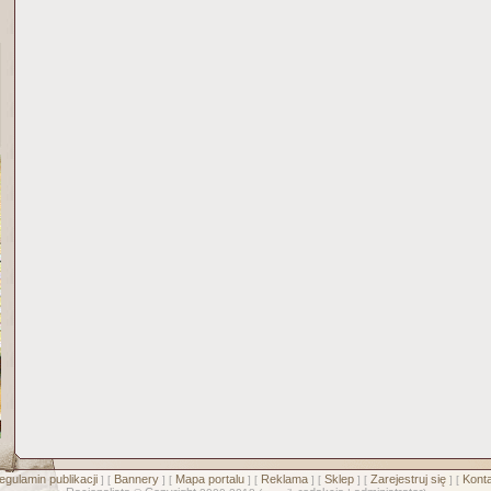
egulamin publikacji
Bannery
Mapa portalu
Reklama
Sklep
Zarejestruj się
Konta
] [
] [
] [
] [
] [
] [