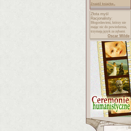
Znajdź książkę..
Złota myśl
Racjonalisty:
Błogosławieni, którzy nie
mając nic do powiedzenia,
trzymają język za zębami.
Oscar Wilde
R
[