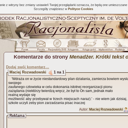
tanie z witryny bez zmiany ustawień Twojej przeglądarki oznacza, że będą one umieszcza
Szczegóły znajdziesz w
Polityce Cookies
Komentarze do strony
Menadżer. Krótki tekst 
Dodaj swój komentarz…
Maciej Rozwadowski
1 na 1
'Wdraża on w życie niestandardowy plan działania, zamierza bowiem wys
swojego
zaufanego człowieka w celu dokonania istotnej reorganizacji pionu
zażądania (niektórzy twierdzą wręcz, że był to On sam, jednak mało
realną wydaje się
możliwość aby przebywał w trzech miejscach naraz).' - nie wiem jak dzisiaj
szkole uczyli zeby pion zarzadzania pisac inaczej
Autor:
Maciej Rozwadowski
Reklama