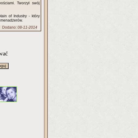
ościami. Tworzył swój
in of Industry - który
h menadżerów.
Dodano:
08-11-2014
wać