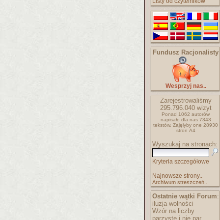
Listy od czytelników
Fundusz Racjonalisty
Wesprzyj nas..
Zarejestrowaliśmy
295.796.040
wizyt
Ponad 1062 autorów
napisało
dla nas 7343
tekstów.
Zajęłyby one 28930
stron A4
Wyszukaj na stronach:
Kryteria szczegółowe
Najnowsze strony..
Archiwum streszczeń..
Ostatnie wątki Forum
:
iluzja wolności
Wzór na liczby
parzyste i nie par..