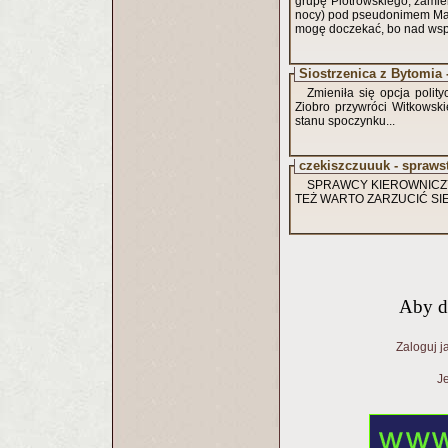
grupę Piotrowskiego, zamier
nocy) pod pseudonimem Mar
mogę doczekać, bo nad wsp
Siostrzenica z Bytomia
Zmieniła się opcja polit
Ziobro przywróci Witkowski
stanu spoczynku...
czekiszczuuuk - spraws
SPRAWCY KIEROWNICZY 
TEŻ WARTO ZARZUCIĆ SIEC
Aby d
Zaloguj j
Je