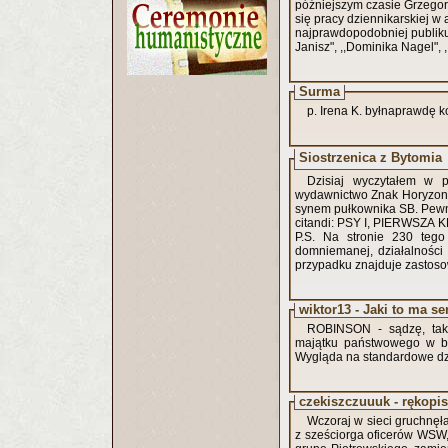
późniejszym czasie Grzegor
się pracy dziennikarskiej w a
najprawdopodobniej publik
Janisz", ,,Dominika Nagel", 
Surma
p. Irena K. byłnaprawdę 
Siostrzenica z Bytomia
Dzisiaj wyczytałem w p
wydawnictwo Znak Horyzont 
synem pułkownika SB. Pewnie to taka sama prawda jak to, że ,,Franz miał
citandi: PSY I, PIERWSZA 
P.S. Na stronie 230 tego
domniemanej, działalności
przypadku znajduje zastoso
wiktor13 - Jaki to ma s
ROBINSON - sądzę, tak 
majątku państwowego w bl
Wygląda na standardowe dzi
czekiszczuuuk - rękopis
Wczoraj w sieci gruchnęła
z sześciorga oficerów WSW, 