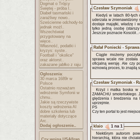
Dogmat o Trójcy
Czesław Szymoniak
Świętej - próba l..
Diabeł tasmański i
Kiedyś w latach 80-tych
zaraźliwy nowo..
uderzała w znienawidzony s
Sześcienne odchody-to
dostaje majątki, władzę i
jednak możl..
tylko jedną osobę (starszy
Wszechświat
Jeszcze poznacie Kosciół...
przygotowany na
więce..
Własność, podatki i
Rafał Poniecki - Spraw
kryzys: syste..
Ciągle możemy poczyta
Football i "okolice"
sprawa wcale nie została
oraz aktorst..
oficjalną wersję. Ale czy
zakazane jabłko z raju
wznowią proces, to znajdą si
Ogłoszenia
:
30 marca 1689r w
Czesław Szymoniak - Ra
Polsce
Ostatnio rozważam
Krzyż i matka boska w 
wdrożenie Symfonii w
ZAMACHU smoleńskiego. Jeś
chmu..
ględzenia i bredzenia na
Jakie są rzeczywiste
uprzejmie.
koszty wdrożenia AI
PS
dobre szkolenia lub
Czy ten portal to jest miejs
materiały dotyczące
Arc..
Dodaj ogłoszenie..
klaio
1 na 1
Niektórym autorom powy
hierarchią, która nie chcia
Czy wojna USA/Iran