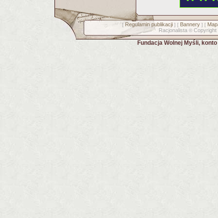
Regulamin publikacji
Bannery
Mapa
[
] [
] [
Racjonalista
Copyright
©
Fundacja Wolnej Myśli, kont