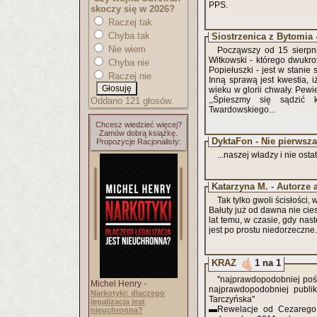
PPS.
skoczy się w 2026?
Raczej tak
Chyba tak
Siostrzenica z Bytomia 
Nie wiem
Począwszy od 15 sierpni
Witkowski - którego dwukr
Chyba nie
Popiełuszki - jest w stanie
Raczej nie
Inną sprawą jest kwestia, 
wieku w glorii chwały. Pewi
,,Śpieszmy się sądzić 
Oddano 121 głosów.
Twardowskiego...
Chcesz wiedzieć więcej?
Zamów dobrą książkę.
DyktaFon - Nie pierwsza
Propozycje Racjonalisty:
...naszej władzy i nie osta
Katarzyna M. - Autorze 
Tak tylko gwoli ścisłości,
Bałuty już od dawna nie cies
lat temu, w czasie, gdy nast
jest po prostu niedorzeczne.
KRAZ
1 na 1
"najprawdopodobniej poświ
Michel Henry -
najprawdopodobniej publi
Narkotyki: dlaczego
Tarczyńska"
legalizacja jest
▬Rewelacje od Cezarego
nieuchronna?