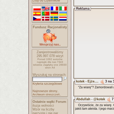
Listy od czytelników
Reklama
Fundusz Racjonalisty
Wesprzyj nas..
Zarejestrowaliśmy
295.997.078
wizyt
Ponad 1062 autorów
napisało
dla nas 7343
tekstów.
Zajęłyby one 28930
stron A4
Wyszukaj na stronach:
kotek - Ejże....
3 na 
Kryteria szczegółowe
"Za wiarę"? Zamordowali g
Najnowsze strony..
Archiwum streszczeń..
Abdullah - @kotek
7
Ostatnie wątki Forum
:
Oczywiście, że za wiarę.
iluzja wolności
jakiś tam ateista. I 
Wzór na liczby
parzyste i nie par..