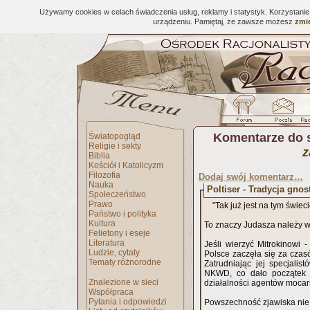
Używamy cookies w celach świadczenia usług, reklamy i statystyk. Korzystani
urządzeniu. Pamiętaj, że zawsze możesz
zmie
Komentarze do 
Światopogląd
Religie i sekty
z
Biblia
Kościół i Katolicyzm
Filozofia
Dodaj swój komentarz…
Nauka
Poltiser - Tradycja gnos
Społeczeństwo
Prawo
"Tak już jest na tym świec
Państwo i polityka
Kultura
To znaczy Judasza należy 
Felietony i eseje
Literatura
Jeśli wierzyć Mitrokinowi 
Ludzie, cytaty
Polsce zaczęła się za czas
Tematy różnorodne
Zatrudniając jej specjali
NKWD, co dało początek s
Znalezione w sieci
działalności agentów moca
Współpraca
Pytania i odpowiedzi
Powszechność zjawiska nie 