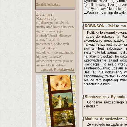
wyborach w 2011, gdy nacze
Znajdź książkę..
"głosił prawdę i za głosz
należy postawić kłamstwo (..
▬Wspaniały wstęp do wykład
Złota myśl
Racjonalisty:
(..) dlaczego ktokolwiek
ROBINSON - Jaki to ma
miałby ufać Bogu albo też w
ogóle uznawać jego
Polityka to skomplikowana 
istnienie? Jeżeli "dlaczego"
nadaje do zobaczenia. Pracownicy służb to ludzie zdyscyplinowani i loja
znaczy "na jakich
akceptować góra, rzadko k
podstawach, podobnych
najważniejszy jest motyw, p
tym, do których
sam ten teatr zabójstwa i
odwołujemy się, przyjmując
systemu to taki zamach był
na takiej prowokacji bo dąż
hipotezy naukowe" -
wprowadzenie zasad gosp
odpowiedzi nie ma, jako że
likwidacji) i to miało wte
nie ma takich podstaw.
zainteresowania) udziału
Leszek Kołakowski
Bez jaj). Są dokumenty w 
zapominamy, że tak jak obec
Ale co tam najłatwiej zwa
przecież nie było.
Siostrzenica z Bytomia 
Odnośnie radzieckiego ś
księdza."
Mariusz Agnosiewicz - 
Ze względu na żądane red