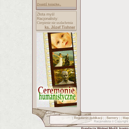
Znajdź książkę..
Złota myśl
Racjonalisty:
Cierpienie nie uszlachetnia
ks. Józef Tishner
Regulamin publikacji
Bannery
Mapa
[
] [
] [
Racjonalista
Copyright
©
Fundacja Wolnej Myśli, kont