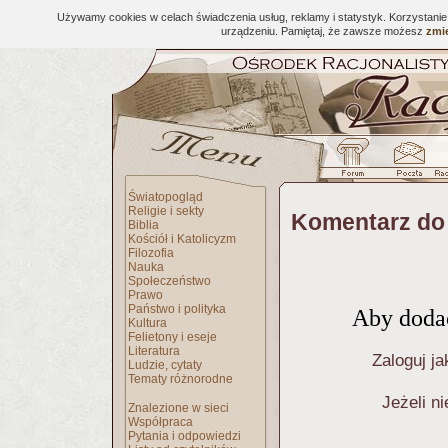
Używamy cookies w celach świadczenia usług, reklamy i statystyk. Korzystani
urządzeniu. Pamiętaj, że zawsze możesz
zmie
Światopogląd
Religie i sekty
Komentarz do
Biblia
Kościół i Katolicyzm
Filozofia
Nauka
Społeczeństwo
Prawo
Państwo i polityka
Aby dodać
Kultura
Felietony i eseje
Literatura
Zaloguj ja
Ludzie, cytaty
Tematy różnorodne
Jeżeli n
Znalezione w sieci
Współpraca
Pytania i odpowiedzi