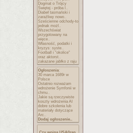
Dogmat o Trójcy
Świętej - próba l..
Diabeł tasmański i
zaraźliwy nowo..
Sześcienne odchody-to
jednak możl..
Wszechświat
przygotowany na
więce..
Własność, podatki i
kryzys: syste..
Football i "okolice"
oraz aktorst..
zakazane jabłko z raju
Ogłoszenia
:
30 marca 1689r w
Polsce
Ostatnio rozważam
wdrożenie Symfonii w
chmu..
Jakie są rzeczywiste
koszty wdrożenia AI
dobre szkolenia lub
materiały dotyczące
Arc..
Dodaj ogłoszenie..
Czy wojna USA/Iran