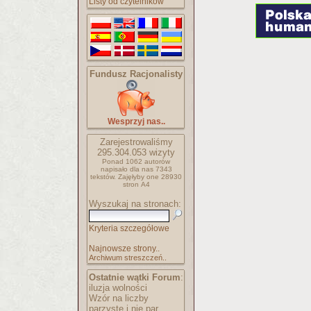
Listy od czytelników
Fundusz Racjonalisty
Wesprzyj nas..
Zarejestrowaliśmy
295.304.053
wizyty
Ponad 1062 autorów
napisało
dla nas 7343
tekstów.
Zajęłyby one 28930
stron A4
Wyszukaj na stronach:
Kryteria szczegółowe
Najnowsze strony..
Archiwum streszczeń..
Ostatnie wątki Forum
:
iluzja wolności
Wzór na liczby
parzyste i nie par..