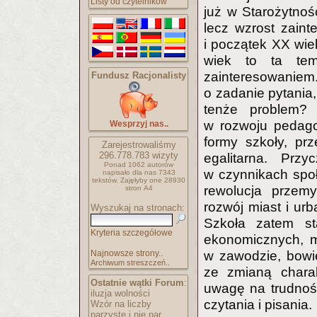
Listy od czytelników
już w Starożytnoś
lecz wzrost zain
i początek XX wie
wiek to ta tem
zainteresowani
Fundusz Racjonalisty
o zadanie pytania
tenże problem? 
w rozwoju pedago
Wesprzyj nas..
formy szkoły, prz
Zarejestrowaliśmy
296.778.783
wizyty
egalitarna. Prz
Ponad 1062 autorów
w czynnikach spo
napisało
dla nas 7343
tekstów.
Zajęłyby one 28930
rewolucja przem
stron A4
rozwój miast i urb
Wyszukaj na stronach:
Szkoła zatem s
Kryteria szczegółowe
ekonomicznych, m
Najnowsze strony..
w zawodzie, bowi
Archiwum streszczeń..
ze zmianą charak
Ostatnie wątki Forum
:
uwagę na trudnośc
iluzja wolności
czytania i pisania.
Wzór na liczby
parzyste i nie par..