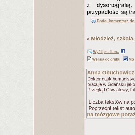
z dysortografią
przypadłości są tr
Dodaj komentarz do 
«
Młodzież, szkoła,
Wyślij mailem..
Wersja do druku
MS
Anna Obuchowicz-
Doktor nauk humanistyc
pracuje w Gdańsku jako 
Przegląd Oświatowy, Int
Liczba tekstów na po
Poprzedni tekst aut
na mózgowe poraż