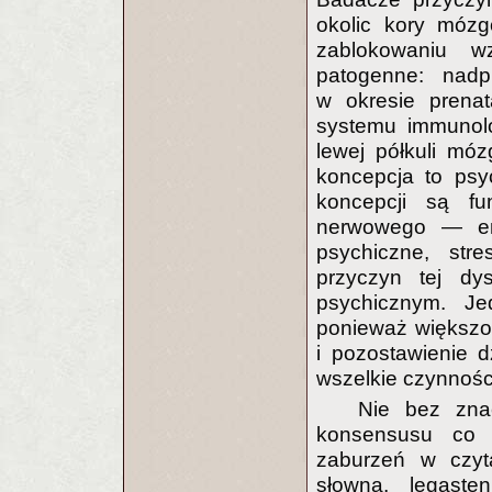
okolic kory mózg
zablokowaniu wz
patogenne: nadp
w okresie prenat
systemu immunolo
lewej półkuli móz
koncepcja to psy
koncepcji są fu
nerwowego — emo
psychiczne, stre
przyczyn tej dys
psychicznym. Je
ponieważ większo
i pozostawienie d
wszelkie czynnośc
Nie bez zna
konsensusu co d
zaburzeń w czyta
słowna, legaste