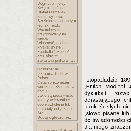
Dogmat o Trójcy
Świętej - próba l..
Diabeł tasmański i
zaraźliwy nowo..
Sześcienne odchody-to
jednak możl..
Wszechświat
przygotowany na
więce..
Własność, podatki i
kryzys: syste..
Football i "okolice"
oraz aktorst..
zakazane jabłko z raju
Ogłoszenia
:
30 marca 1689r w
Polsce
listopadadzie 18
Ostatnio rozważam
„British Medical
wdrożenie Symfonii w
chmu..
dysleksji rozw
Jakie są rzeczywiste
dorastającego ch
koszty wdrożenia AI
dobre szkolenia lub
nauk ścisłych nie
materiały dotyczące
„słowo pisane lub
Arc..
Dodaj ogłoszenie..
do świadomości ch
dla niego znaczen
Czy wojna USA/Iran