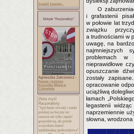
dysleksji zajmowa
Znajdź książkę..
O zaburzeniac
i grafastenii pi
Sklepik "Racjonalisty"
w połowie lat trz
związku przyczy
a trudnościami w p
uwagę, na bardzo
najmniejszych 
problemach w c
nieprawidłowe czy
opuszczanie dźwi
zostały zapisane
Agnieszka Zakrzewicz -
Papież i kobieta
opracowanie odpo
Koszulka Wiara w
Człowieka
uciążliwą dolegli
łamach „Polskieg
Złota myśl
Racjonalisty:
legastenii widząc
"Spychanie oświaty i nauki
naprzemiennie uży
polskiej na boczny tor
oznacza nie tylko zapaść
słowna, wrodzona a
gospodarczą, ale przede
wszystkim śmierć
intelektualną społeczeństwa"