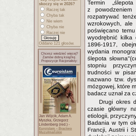
Termin „ślepot
skoczy się w 2026?
z powodzeniem 
Raczej tak
Chyba tak
rozpatrywać tenż
Nie wiem
wzrokowych, ale 
Chyba nie
poświęcano temu 
Raczej nie
wyodrębnić kilka 
Oddano 121 głosów.
1896-1917, obej
wydania monograf
Chcesz wiedzieć więcej?
Zamów dobrą książkę.
ślepota słowna"(c
Propozycje Racjonalisty:
stopniu przyczy
trudności w pisa
nazwano tzw. dys
mózgowej, które 
badacz uznał za c
Drugi okres d
czasie główny na
etiologii, przyczy
Jan Wójcik, Adam A.
Myszka, Grzegorz
Badania w tym ok
Lindenberg (red.) -
Euroislam – Bractwo
Francji, Austrii 
Muzułmańskie