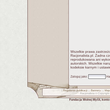
Wszelkie prawa zastrzeżo
Racjonalista.pl. Żadna c
reprodukowana ani wykorz
autorskich. Wszelkie nar
kodeksie karnym i ustawi
Zaloguj jako
:
Ha
Regulamin publikacji
Bannery
Mapa
[
] [
] [
Racjonalista
Copyright
©
Fundacja Wolnej Myśli, kont