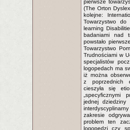
pierwsze towarzy
(The Orton Dyslex
kolejne: Interna
Towarzystwo do S
learning Disabili
badaniami nad t
powstało pierwsze
Towarzystwo Pomo
Trudnościami w Uc
specjalistów po
logopedach ma swo
iż można obserwo
z poprzednich 
cieszyła się eti
„specyficznymi p
jednej dziedziny
interdyscyplinarn
zakresie odgrywal
problem ten zacz
logopedzi czy sp