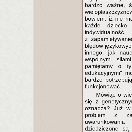
bardzo ważne, ś
wielopłaszczyznow
bowiem, iż nie ma
każde dziecko
indywidualno
z zapamiętywanie
błędów językowych
innego, jak nau
wspólnymi siłam
pamiętamy o tym
edukacyjnymi" mo
bardzo potrzebują
funkcjonować.
Mówiąc o wie
się z genetyczny
oznacza? Już w 
problem z za
uwarunkowania 
dziedziczone są