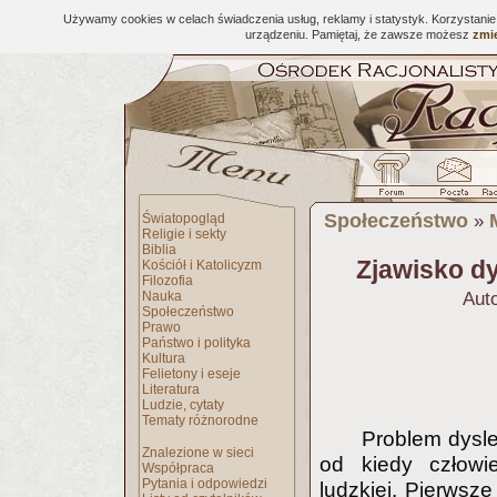
Używamy cookies w celach świadczenia usług, reklamy i statystyk. Korzystani
urządzeniu. Pamiętaj, że zawsze możesz
zmie
Społeczeństwo
Światopogląd
»
Religie i sekty
Biblia
Zjawisko dy
Kościół i Katolicyzm
Filozofia
Nauka
Auto
Społeczeństwo
Prawo
Państwo i polityka
Kultura
Felietony i eseje
Literatura
Ludzie, cytaty
Tematy różnorodne
Problem dyslek
Znalezione w sieci
od kiedy człowi
Współpraca
Pytania i odpowiedzi
ludzkiej. Pierwsz