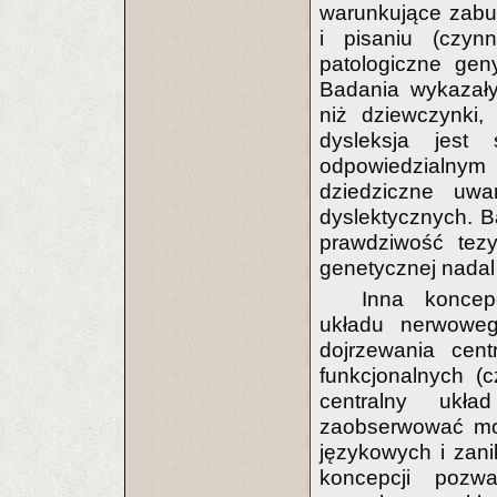
warunkujące zabur
i pisaniu (czy
patologiczne gen
Badania wykazały
niż dziewczynki,
dysleksja jest
odpowiedzialny
dziedziczne uw
dyslektycznych. B
prawdziwość tez
genetycznej nadal
Inna koncep
układu nerwoweg
dojrzewania cen
funkcjonalnych (
centralny ukł
zaobserwować moż
językowych i zani
koncepcji pozw