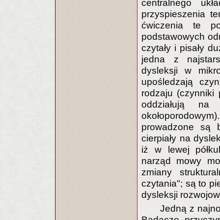
centralnego uk
przyspieszenia t
ćwiczenia te p
podstawowych odr
czytały i pisały d
jedna z najstars
dysleksji w mikr
upośledzają czyn
rodzaju (czynniki
oddziałują na
okołoporodowym)
prowadzone są b
cierpiały na dysl
iż w lewej półku
narząd mowy moż
zmiany struktura
czytania"; są to 
dysleksji rozwojow
Jedną z najno
Badacze przyczyn